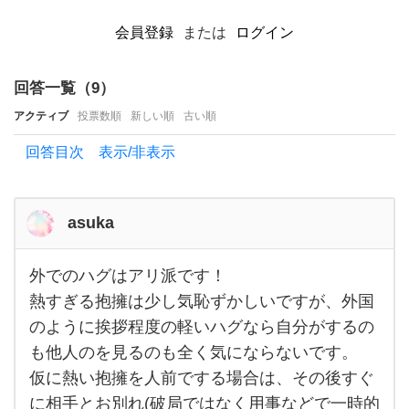
て結
会員登録
または
ログイン
構ハ
ード
回答一覧（
9
）
ル
アクティブ
投票数順
新しい順
古い順
が高
回答目次 表示/非表示
い印
象が
あ
asuka
る
外でのハグはアリ派です！
外で
のハ
熱すぎる抱擁は少し気恥ずかしいですが、外国
グは
のように挨拶程度の軽いハグなら自分がするの
アリ
派で
も他人のを見るのも全く気にならないです。
す！
熱す
仮に熱い抱擁を人前でする場合は、その後すぐ
ぎる
抱擁
に相手とお別れ(破局ではなく用事などで一時的