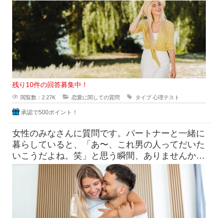
咲く花を見ながら進んでいく
残り10件の回答募集中！
閲覧数：2.27K
恋愛に関しての質問
タイプ
心理テスト
承認で500ポイント！
女性のみなさんに質問です。パートナーと一緒に
暮らしていると、「あ〜、これ男の人ってだいた
いこうだよね。笑」と思う瞬間、ありませんか？
たとえば「なんで脱いだ靴