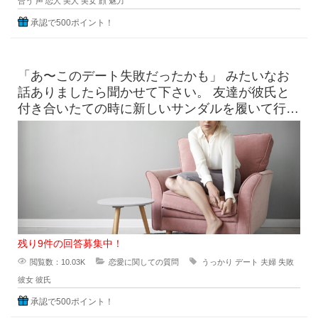
合う
声
恋人
美人
美女
顔
魅力
承認で500ポイント！
「あ〜このデート失敗だったかも」 みたいなお
話ありましたら聞かせて下さい。 友達が彼氏と
付き合いたての時に新しいサンダルを履いて行っ
たら、見事に靴擦れを
残り9件の回答募集中！
閲覧数：10.03K
恋愛に関しての質問
うっかり
デート
夫婦
失敗
彼女
彼氏
承認で500ポイント！