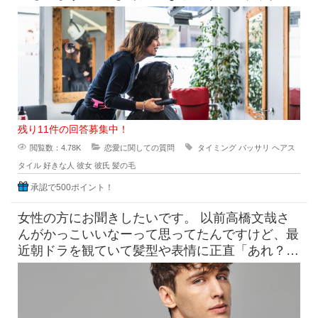
たらどうなのよって言っ
残り11件の回答募集中！
閲覧数：4.78K
恋愛に関しての質問
タイミング
バッサリ
ヘアス
タイル
好きな人
彼女
彼氏
髪の毛
承認で500ポイント！
女性の方にお聞きしたいです。 以前高橋文哉さ
んがかっこいいなーって思ってたんですけど、最
近朝ドラを観ていて髪型や表情に正直「あれ？こ
んなんだっけ？」みたいにな