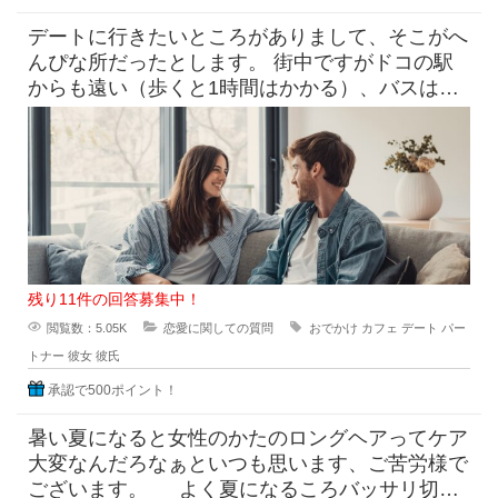
デートに行きたいところがありまして、そこがへ
んぴな所だったとします。 街中ですがドコの駅
からも遠い（歩くと1時間はかかる）、バスは出
てるけど本数少なめ。 目
残り11件の回答募集中！
閲覧数：5.05K
恋愛に関しての質問
おでかけ
カフェ
デート
パー
トナー
彼女
彼氏
承認で500ポイント！
暑い夏になると女性のかたのロングヘアってケア
大変なんだろなぁといつも思います、ご苦労様で
ございます。 よく夏になるころバッサリ切っ