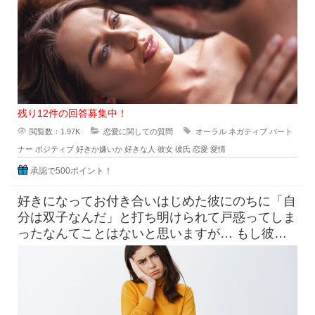
残り12件の回答募集中！
閲覧数：1.97K
恋愛に関しての質問
オーラル
ネガティブ
パート
ナー
ポジティブ
好きか嫌いか
好きな人
彼女
彼氏
恋愛
愛情
承認で500ポイント！
好きになってお付き合いはじめた彼にのちに「自
分は双子なんだ」と打ち明けられて戸惑ってしま
ったなんてことはないと思いますが… もし彼が
一卵性双生児であらゆる面で