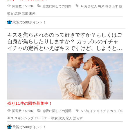
閲覧数：5.32K
恋愛に関しての質問
AI
好きな人
将来
導き出す
彼
彼女
恋仲
恋愛
未来
承認で500ポイント！
キスを焦らされるのって好きですか？もしくはご
自身が焦らしたりしますか？ カップルのイチャ
イチャの定番といえばキスですけど、しようとし
てるのにだめって言われ
残り11件の回答募集中！
閲覧数：5.68K
恋愛に関しての質問
Sっ気
イチャイチャ
カップル
キス
スキンシップ
パートナー
彼女
彼氏
恋人
焦らす
承認で500ポイント！