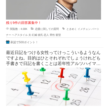
残り9件の回答募集中！
閲覧数：4.68K
恋愛に関しての質問
ときめく
イメチェン
パート
ナー
ヘアスタイル
夫
幻滅
彼氏
恋人
男性
髪型
承認で500ポイント！
最近日記をつける女性ってけっこういるようなん
ですよね。目的はひとそれぞれでしょうけれども
手書きで日記を書くことは若年性アルツハイマー
にも効果はすこしくらいは貢献