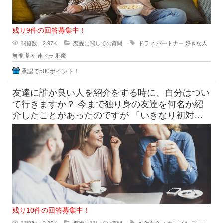
残り9件の回答募集中！
閲覧数：2.97K
恋愛に関しての質問
ドラマ
パートナー
好きな人
無視
茶々
連ドラ
邪魔
承認で500ポイント！
友達に誰か良い人を紹介をする時に、自分はつい
て行きますか？ 今まで独り身の友達を何名か紹
介したことがあったのですが 「いきなり初対面
同士2人で会うの緊張
残り10件の回答募集中！