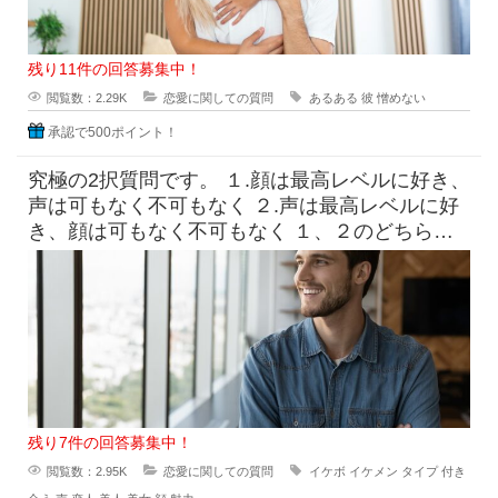
残り11件の回答募集中！
閲覧数：2.29K
恋愛に関しての質問
あるある
彼
憎めない
承認で500ポイント！
究極の2択質問です。 １.顔は最高レベルに好き、
声は可もなく不可もなく ２.声は最高レベルに好
き、顔は可もなく不可もなく １、２のどちらに
惹かれま
残り7件の回答募集中！
閲覧数：2.95K
恋愛に関しての質問
イケボ
イケメン
タイプ
付き