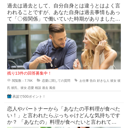
過去は過去として、自分自身とは違うとはよく言
われることですが、あなた自身は過去事情もあっ
て「〇俗関係」で働いていた時期がありました
が、それを経ていまの自分がある
残り13件の回答募集中！
閲覧数：7.76K
恋愛に関しての質問
お仕事
告白
好きな人
彼女
彼
氏
彼氏、彼女
恋愛
相談
過去
風俗
承認で500ポイント！
恋人やパートナーから「あなたの手料理が食べた
い！」と言われたらぶっちゃけどんな気持ちです
か？ 「あなたの」料理が食べたいと言われて素