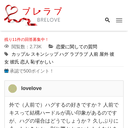
Me
残り11件の回答募集中！
閲覧数：2.73K
恋愛に関しての質問
カップル
スキンシップ
ハグ
ラブラブ
人前
屋外
彼
女
彼氏
恋人
恥ずかしい
承認で500ポイント！
lovelove
外で（人前で）ハグするの好きですか？ 人前で
外で
キスって結構ハードルが高い印象があるのです
（人
が、ハグの場合はどうでしょうか？ 久しぶりに
前