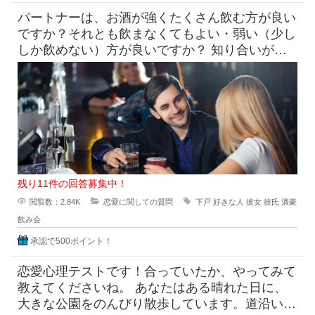
パートナーは、お酒が強くたくさん飲む方が良い
ですか？それとも飲まなくてもよい・弱い（少し
しか飲めない）方が良いですか？ 知り合いがお
付き合いする相手に求め
残り11件の回答募集中！
閲覧数：2.84K
恋愛に関しての質問
下戸
好きな人
彼女
彼氏
酒豪
飲み会
承認で500ポイント！
恋愛心理テストです！合っていたか、やってみて
教えてくださいね。 あなたはある晴れた日に、
大きな公園をのんびり散歩しています。道沿いに