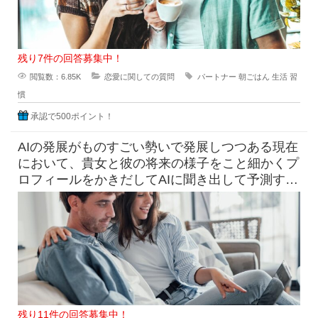
残り7件の回答募集中！
閲覧数：6.85K
恋愛に関しての質問
パートナー
朝ごはん
生活
習
慣
承認で500ポイント！
AIの発展がものすごい勢いで発展しつつある現在
において、貴女と彼の将来の様子をこと細かくプ
ロフィールをかきだしてAIに聞き出して予測すら
できる時代になっています
残り11件の回答募集中！