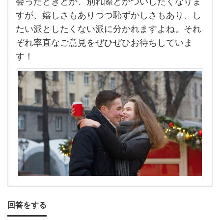
会ったときとか、別れ際とかついしたくなりま
で）
すが、嬉しさもありつつ恥ずかしさもあり、し
ハ
たい派としたくない派に分かれますよね。それ
グ
ぞれ率直なご意見をぜひぜひお待ちしていま
す
す！
る
の好
き
で
す
か？
人前
で
キ
ス
回答をする
っ