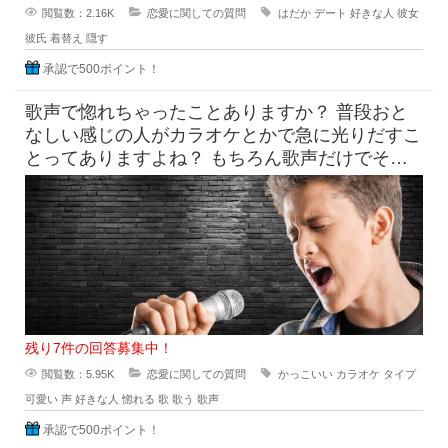
閲覧数：2.16K
恋愛に関しての質問
はだか
デート
好きな人
彼女
彼氏
着替え
隠す
承認で500ポイント！
歌声で惚れちゃったことありますか？ 普段おと
なしい感じの人がカラオケとかで急に光りだすこ
とってありますよね？ もちろん歌声だけでその
他の要素は無視できる
残り7件の回答募集中！
閲覧数：5.95K
恋愛に関しての質問
かっこいい
カラオケ
タイプ
可愛い
声
好きな人
惚れる
歌
歌う
歌声
承認で500ポイント！