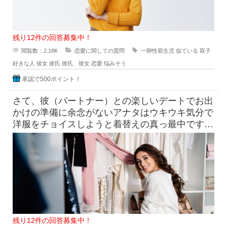
残り12件の回答募集中！
閲覧数：2.18K
恋愛に関しての質問
一卵性双生児
似ている
双子
好きな人
彼女
彼氏
彼氏、彼女
恋愛
悩みそう
承認で500ポイント！
さて、彼（パートナー）との楽しいデートでお出
かけの準備に余念がないアナタはウキウキ気分で
洋服をチョイスしようと着替えの真っ最中です！
そこへ素っ裸にちかい状態でい
残り12件の回答募集中！