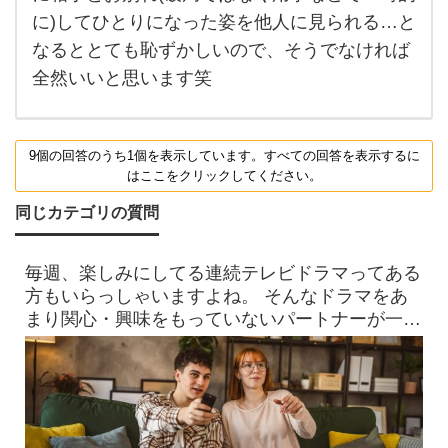
は少
に)してひとりになった姿を他人に見られる…と
し気
恥ず
なるととても恥ずかしいので、そうでなければ
かし
いで
全然いいと思います笑
す
が、
外国
9個の回答のうち1個を表示しています。すべての回答を表示するに
はここをクリックしてください。
同じカテゴリの質問
毎週、楽しみにしてる連続テレビドラマってある
方もいらっしゃいますよね。 そんなドラマをあ
まり関心・興味をもっていないパートナーが一緒
に見ているときに ド