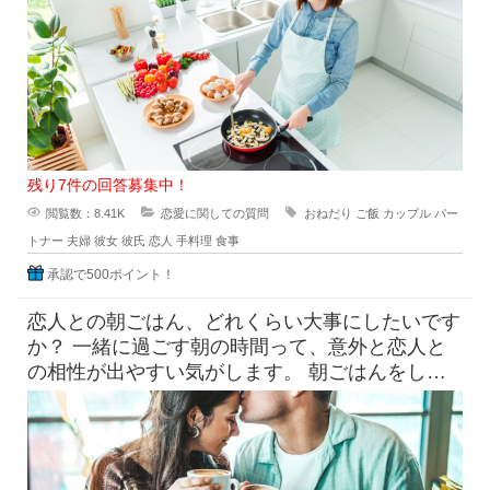
直に嬉しいという気持ち
残り7件の回答募集中！
閲覧数：8.41K
恋愛に関しての質問
おねだり
ご飯
カップル
パー
トナー
夫婦
彼女
彼氏
恋人
手料理
食事
承認で500ポイント！
恋人との朝ごはん、どれくらい大事にしたいです
か？ 一緒に過ごす朝の時間って、意外と恋人と
の相性が出やすい気がします。 朝ごはんをしっ
かり食べたい派と、ギリギ