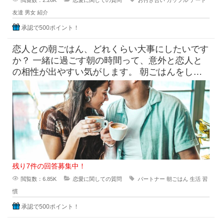
閲覧数：2.26K
恋愛に関しての質問
お付き合い
カップル
デート
友達
男女
紹介
承認で500ポイント！
恋人との朝ごはん、どれくらい大事にしたいです
か？ 一緒に過ごす朝の時間って、意外と恋人と
の相性が出やすい気がします。 朝ごはんをしっ
かり食べたい派と、ギリギ
残り7件の回答募集中！
閲覧数：6.85K
恋愛に関しての質問
パートナー
朝ごはん
生活
習
慣
承認で500ポイント！