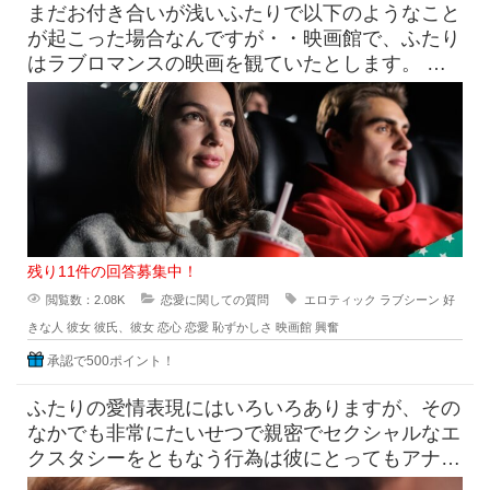
まだお付き合いが浅いふたりで以下のようなこと
が起こった場合なんですが・・映画館で、ふたり
はラブロマンスの映画を観ていたとします。 上
映中には思ったいじょうに激
残り11件の回答募集中！
閲覧数：2.08K
恋愛に関しての質問
エロティック
ラブシーン
好
きな人
彼女
彼氏、彼女
恋心
恋愛
恥ずかしさ
映画館
興奮
承認で500ポイント！
ふたりの愛情表現にはいろいろありますが、その
なかでも非常にたいせつで親密でセクシャルなエ
クスタシーをともなう行為は彼にとってもアナタ
にとっても、相手への愛情を表