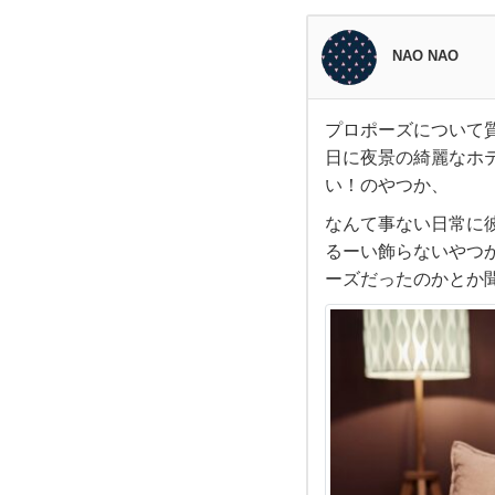
NAO NAO
プロポーズについて
プ
日に夜景の綺麗なホ
い！のやつか、
ロ
なんて事ない日常に
ポー
るーい飾らないやつ
ーズだったのかとか
ズ
に
つ
い