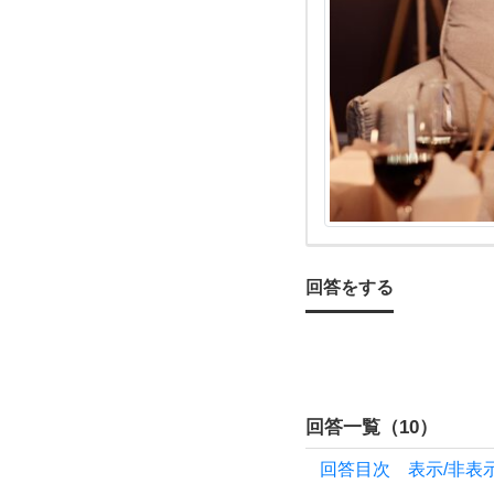
て質
問し
ま
す！
お付
き合
回答をする
い
し
回答一覧（
10
）
て
回答目次 表示/非表