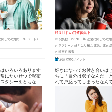
残り11件の回答募集中！
に関しての質問
パートナー
閲覧数：2.07K
恋愛に関しての質
ク
ラブシーン
好きな人
彼女
彼氏、彼女
さ
映画館
興奮
承認で500ポイント！
にはいろいろあります
好きになってお付き合いは
非常にたいせつで親密
ちに「自分は双子なんだ」
クスタシーをともなう
れて戸惑ってしまったなん
もアナタにとっても、
と思いますが… もし彼が一
あらゆる面で