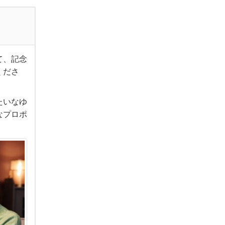
て、記念
くださ
たいなゆ
なプロポ