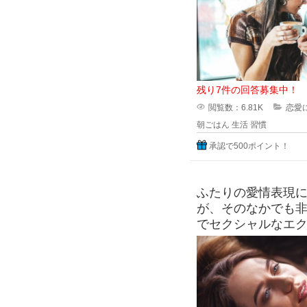
残り7件の回答募集中！
閲覧数：6.81K
恋愛
朝ごはん
生活
習慣
承認で500ポイント！
ふたりの愛情表現
が、そのなかでも
でセクシャルなエ
行為は彼にとって
相手への愛情を表