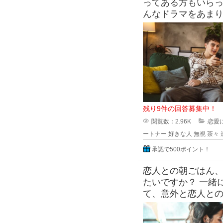
れ
ってある方もいらっ
んなドラマをあま
る時
いないパートナー
に ド
っ
て、
記
残り9件の回答募集中！
閲覧数：2.96K
恋愛
ートナー
好きな人
無視
茶々
承認で500ポイント！
恋人との朝ごはん
たいですか？ 一緒
て、意外と恋人と
します。 朝ごはん
と、ギリギ