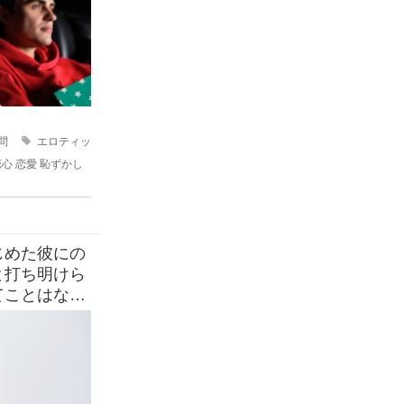
問
エロティッ
恋心
恋愛
恥ずかし
じめた彼にの
と打ち明けら
てことはない
卵性双生児で