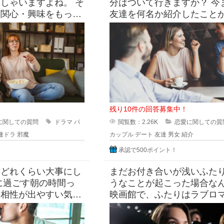
しゃいますよね。 そ
分はついて行きますか？ 今まで独り身の
り関心・興味をもって
友達を何名か紹介したこと
が一緒に見ているとき
すが 「いきなり初対面同士
緊張
残り10件の回答募集中！
に関しての質問
ドラマ
パ
閲覧数：2.26K
恋愛に関しての質
連ドラ
邪魔
カップル
デート
友達
男女
紹介
承認で500ポイント！
、どれくらい大事にし
まだお付き合いが浅いふた
に過ごす朝の時間っ
うなことが起こった場合な
の相性が出やすい気が
映画館で、ふたりはラブロ
をしっかり食べたい派
を観ていたとします。 上映
いじょうに激