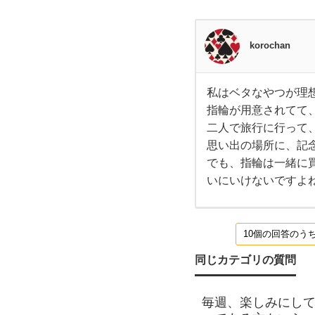
い
る方
korochan
か
私はベタなやつが理
私は
ら
指輪が用意されてて
ベタ
なや
二人で旅行に行って
つが
プ
理想
思い出の場所に、記
で
でも、指輪は一緒に
す。
ロ
指輪
いにいけないですよ
が用
意さ
ポー
れて
て、
10個の回答のう
パカ
ズ
って
やっ
同じカテゴリの質問
てみ
さ
たい
毎週、楽しみにし