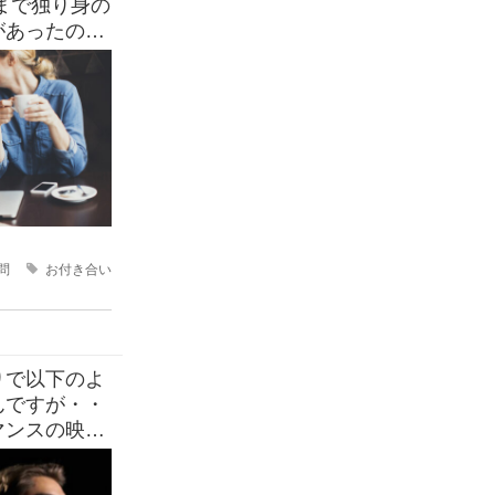
があったので
2人で会うの
問
お付き合い
りで以下のよ
んですが・・
マンスの映画
中には思った