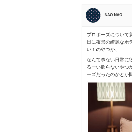
NAO NAO
プロポーズについて
プ
日に夜景の綺麗なホ
い！のやつか、
ロ
なんて事ない日常に
ポー
るーい飾らないやつ
ーズだったのかとか
ズ
に
つ
い