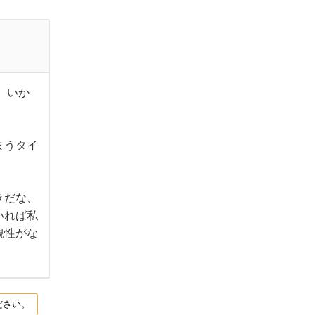
、いか
まうタイ
きだな、
いれば私
観性がな
ださい。