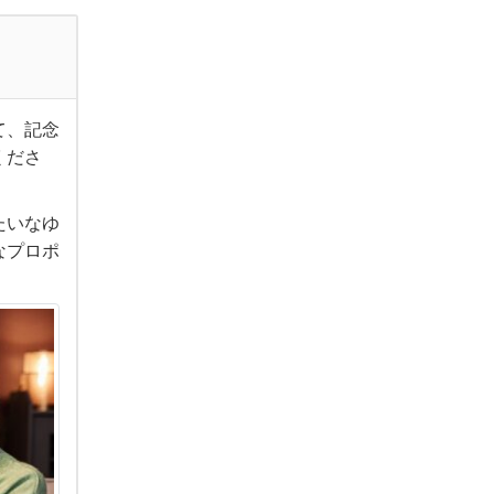
て、記念
くださ
たいなゆ
なプロポ