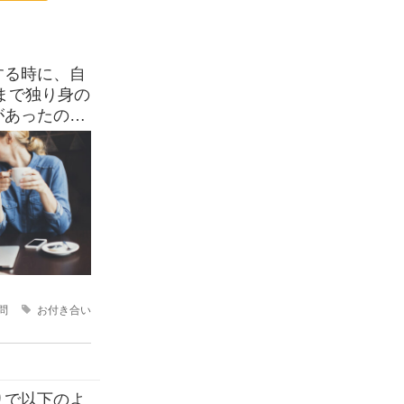
する時に、自
があったので
2人で会うの
問
お付き合い
りで以下のよ