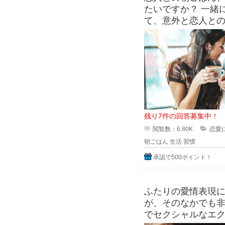
たいですか？ 一緒
て、意外と恋人と
します。 朝ごはん
と、ギリギ
残り7件の回答募集中！
閲覧数：6.80K
恋愛
朝ごはん
生活
習慣
承認で500ポイント！
ふたりの愛情表現
が、そのなかでも
でセクシャルなエ