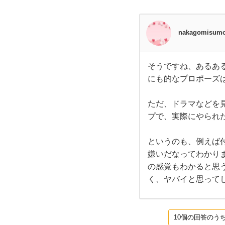
い
る方
nakagomisum
か
そうですね、あるあ
そう
ら
にも的なプロポーズ
です
ね、
ある
プ
ある
ただ、ドラマなどを
です
プで、実際にやられ
が普
ロ
通が
いい
というのも、例えば
かも
ポー
です
嫌いだなってわかり
笑
の感覚もわかると思
たし
ズ
かに
く、ヤバイと思って
サプ
ライ
さ
ズ的
な
10個の回答のう