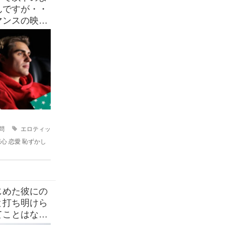
んですが・・
マンスの映画
中には思った
問
エロティッ
恋心
恋愛
恥ずかし
じめた彼にの
と打ち明けら
てことはない