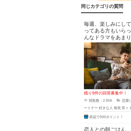
れ
同じカテゴリの質問
る時
毎週、楽しみにし
っ
ってある方もいらっ
んなドラマをあま
て、
いないパートナー
に ド
記
残り9件の回答募集中！
閲覧数：2.95K
恋愛
ートナー
好きな人
無視
茶々
承認で500ポイント！
恋人との朝ごはん