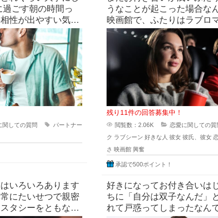
に過ごす朝の時間っ
うなことが起こった場合な
の相性が出やすい気が
映画館で、ふたりはラブロ
をしっかり食べたい派
を観ていたとします。 上映
いじょうに激
残り11件の回答募集中！
に関しての質問
パートナー
閲覧数：2.06K
恋愛に関しての質
ク
ラブシーン
好きな人
彼女
彼氏、彼女
さ
映画館
興奮
承認で500ポイント！
にはいろいろあります
好きになってお付き合いは
非常にたいせつで親密
ちに「自分は双子なんだ」
クスタシーをともなう
れて戸惑ってしまったなん