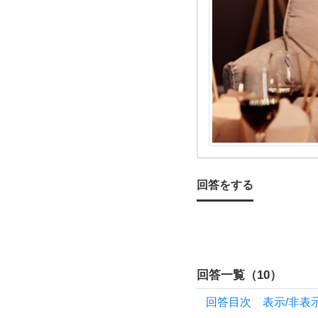
て質
問し
ま
す！
お付
き合
回答をする
い
し
回答一覧（
10
）
て
回答目次 表示/非表