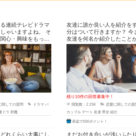
てる連続テレビドラマ
友達に誰か良い人を紹介を
しゃいますよね。 そ
分はついて行きますか？ 今まで独り身の
り関心・興味をもって
友達を何名か紹介したこと
が一緒に見ているとき
すが 「いきなり初対面同士
緊張
残り10件の回答募集中！
に関しての質問
ドラマ
パ
閲覧数：2.25K
恋愛に関しての質
連ドラ
邪魔
カップル
デート
友達
男女
紹介
承認で500ポイント！
、どれくらい大事にし
まだお付き合いが浅いふた