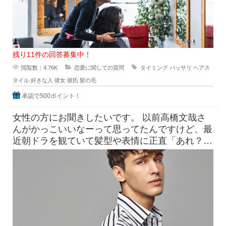
残り11件の回答募集中！
閲覧数：4.76K
恋愛に関しての質問
タイミング
バッサリ
ヘアス
タイル
好きな人
彼女
彼氏
髪の毛
承認で500ポイント！
女性の方にお聞きしたいです。 以前高橋文哉さ
んがかっこいいなーって思ってたんですけど、最
近朝ドラを観ていて髪型や表情に正直「あれ？こ
んなんだっけ？」みたいにな