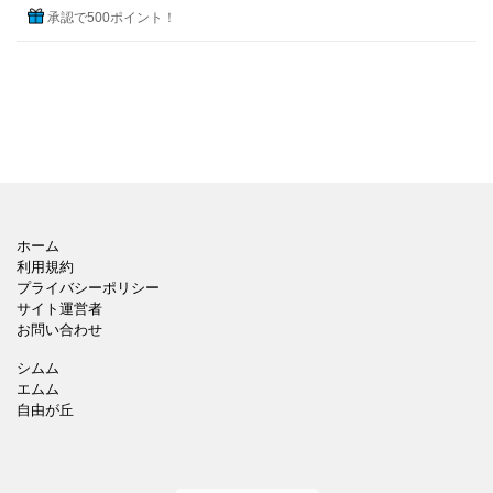
承認で500ポイント！
ホーム
利用規約
プライバシーポリシー
サイト運営者
お問い合わせ
シムム
エムム
自由が丘