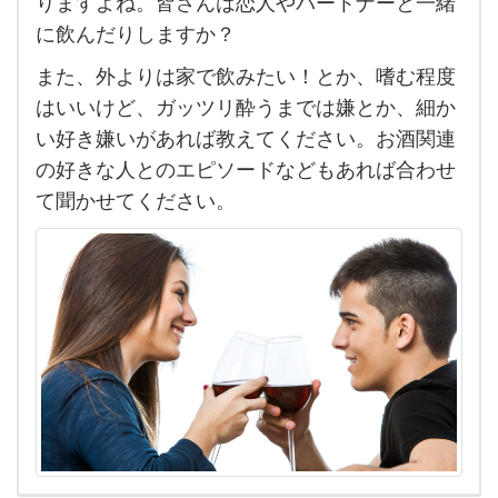
りますよね。皆さんは恋人やパートナーと一緒
カ
に飲んだりしますか？
ッ
また、外よりは家で飲みたい！とか、嗜む程度
プ
はいいけど、ガッツリ酔うまでは嫌とか、細か
ル
い好き嫌いがあれば教えてください。お酒関連
で
の好きな人とのエピソードなどもあれば合わせ
お酒
て聞かせてください。
を飲
む
の
っ
て好
き
で
す
か？