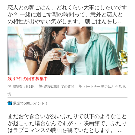
恋人との朝ごはん、どれくらい大事にしたいです
か？ 一緒に過ごす朝の時間って、意外と恋人と
の相性が出やすい気がします。 朝ごはんをしっ
かり食べたい派と、ギリギ
残り7件の回答募集中！
閲覧数：6.81K
恋愛に関しての質問
パートナー
朝ごはん
生活
習
慣
承認で500ポイント！
まだお付き合いが浅いふたりで以下のようなこと
が起こった場合なんですが・・映画館で、ふたり
はラブロマンスの映画を観ていたとします。 上