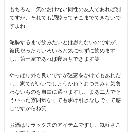
よ！
とい
もちろん、気のおけない同性の友人であれば別
う
か、
ですが、それでも泥酔ってそこまでできないで
彼氏
すよね。
とお
酒を
飲む
のが
泥酔するまで飲みたいとは思わないのですが、
最も
安心
彼氏だったらいろいろと気にせずに飲めます
でき
し、第一家であれば寝落ちできます笑
る飲
やっぱり外も良いですが迷惑をかけてもあれだ
し、家でがいいでしょうかね？おつまみも気負
わないものを自由に選べますし、まあ二人でそ
ういった雰囲気なっても駆け引きなしでって感
じですからね笑
お酒はリラックスのアイテムですし、気軽さこ