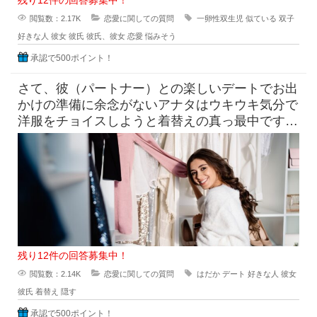
残り12件の回答募集中！
閲覧数：2.17K
恋愛に関しての質問
一卵性双生児
似ている
双子
好きな人
彼女
彼氏
彼氏、彼女
恋愛
悩みそう
承認で500ポイント！
さて、彼（パートナー）との楽しいデートでお出
かけの準備に余念がないアナタはウキウキ気分で
洋服をチョイスしようと着替えの真っ最中です！
そこへ素っ裸にちかい状態でい
残り12件の回答募集中！
閲覧数：2.14K
恋愛に関しての質問
はだか
デート
好きな人
彼女
彼氏
着替え
隠す
承認で500ポイント！