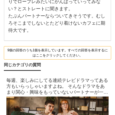
りでロープレみたいにがんばっていってみな
し
ゃ
い？とストレートに聞きます。
れ
な
たぶんパートナーならついてきそうです。むし
カ
ろそこまでしないとたどり着けないカフェに期
フ
ェ
待大です。
と
博
物
館
な
9個の回答のうち1個を表示しています。すべての回答を表示するに
ん
はここをクリックしてください。
だ
け
ど
同じカテゴリの質問
い
く
ま
毎週、楽しみにしてる連続テレビドラマってある
で
に
方もいらっしゃいますよね。 そんなドラマをあ
辺
まり関心・興味をもっていないパートナーが一緒
鄙
な
に見ているときに ド
と
こ
ろ
で