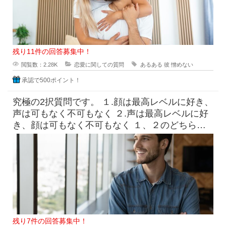
残り11件の回答募集中！
閲覧数：2.28K
恋愛に関しての質問
あるある
彼
憎めない
承認で500ポイント！
究極の2択質問です。 １.顔は最高レベルに好き、
声は可もなく不可もなく ２.声は最高レベルに好
き、顔は可もなく不可もなく １、２のどちらに
惹かれま
残り7件の回答募集中！