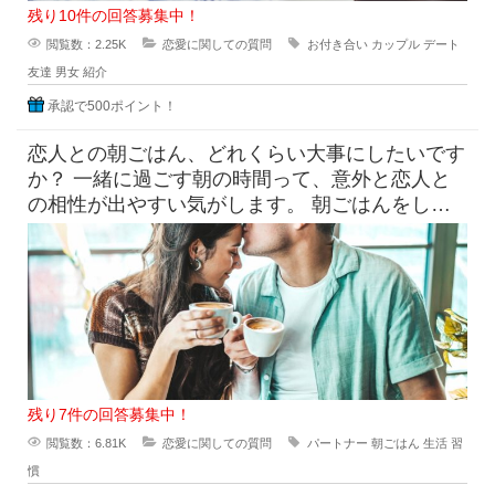
残り10件の回答募集中！
閲覧数：2.25K
恋愛に関しての質問
お付き合い
カップル
デート
友達
男女
紹介
承認で500ポイント！
恋人との朝ごはん、どれくらい大事にしたいです
か？ 一緒に過ごす朝の時間って、意外と恋人と
の相性が出やすい気がします。 朝ごはんをしっ
かり食べたい派と、ギリギ
残り7件の回答募集中！
閲覧数：6.81K
恋愛に関しての質問
パートナー
朝ごはん
生活
習
慣