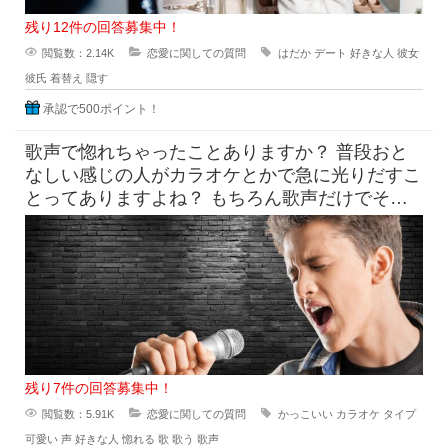
残り12件の回答募集中！
閲覧数：2.14K
恋愛に関しての質問
はだか
デート
好きな人
彼女
彼氏
着替え
隠す
承認で500ポイント！
歌声で惚れちゃったことありますか？ 普段おと
なしい感じの人がカラオケとかで急に光りだすこ
とってありますよね？ もちろん歌声だけでその
他の要素は無視できる
残り7件の回答募集中！
閲覧数：5.91K
恋愛に関しての質問
かっこいい
カラオケ
タイプ
可愛い
声
好きな人
惚れる
歌
歌う
歌声