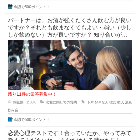
承認で500ポイント！
パートナーは、お酒が強くたくさん飲む方が良い
ですか？それとも飲まなくてもよい・弱い（少し
しか飲めない）方が良いですか？ 知り合いがお
付き合いする相手に求め
残り11件の回答募集中！
閲覧数：2.83K
恋愛に関しての質問
下戸
好きな人
彼女
彼氏
酒豪
飲み会
承認で500ポイント！
恋愛心理テストです！合っていたか、やってみて