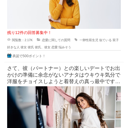
残り12件の回答募集中！
閲覧数：2.17K
恋愛に関しての質問
一卵性双生児
似ている
双子
好きな人
彼女
彼氏
彼氏、彼女
恋愛
悩みそう
承認で500ポイント！
さて、彼（パートナー）との楽しいデートでお出
かけの準備に余念がないアナタはウキウキ気分で
洋服をチョイスしようと着替えの真っ最中です！
そこへ素っ裸にちかい状態でい