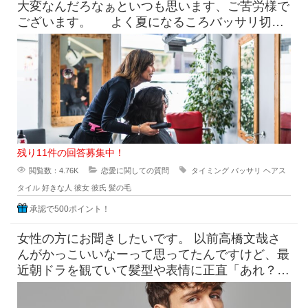
大変なんだろなぁといつも思います、ご苦労様で
ございます。 よく夏になるころバッサリ切っ
たらどうなのよって言っ
残り11件の回答募集中！
閲覧数：4.76K
恋愛に関しての質問
タイミング
バッサリ
ヘアス
タイル
好きな人
彼女
彼氏
髪の毛
承認で500ポイント！
女性の方にお聞きしたいです。 以前高橋文哉さ
んがかっこいいなーって思ってたんですけど、最
近朝ドラを観ていて髪型や表情に正直「あれ？こ
んなんだっけ？」みたいにな