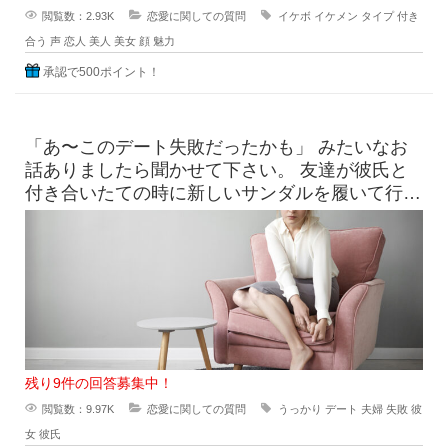
閲覧数：2.93K
恋愛に関しての質問
イケボ
イケメン
タイプ
付き
合う
声
恋人
美人
美女
顔
魅力
承認で500ポイント！
「あ〜このデート失敗だったかも」 みたいなお
話ありましたら聞かせて下さい。 友達が彼氏と
付き合いたての時に新しいサンダルを履いて行っ
たら、見事に靴擦れを
残り9件の回答募集中！
閲覧数：9.97K
恋愛に関しての質問
うっかり
デート
夫婦
失敗
彼
女
彼氏