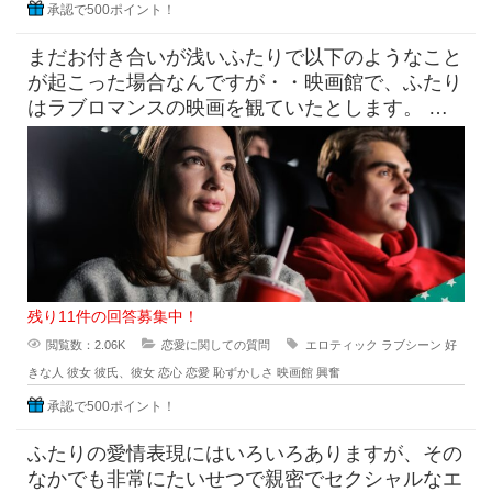
承認で500ポイント！
まだお付き合いが浅いふたりで以下のようなこと
が起こった場合なんですが・・映画館で、ふたり
はラブロマンスの映画を観ていたとします。 上
映中には思ったいじょうに激
残り11件の回答募集中！
閲覧数：2.06K
恋愛に関しての質問
エロティック
ラブシーン
好
きな人
彼女
彼氏、彼女
恋心
恋愛
恥ずかしさ
映画館
興奮
承認で500ポイント！
ふたりの愛情表現にはいろいろありますが、その
なかでも非常にたいせつで親密でセクシャルなエ