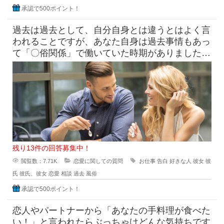
承認で500ポイント！
過去は過去として、自分自身とは違うとはよく言
われることですが、あなた自身は過去事情もあっ
て「〇俗関係」で働いていた時期がありました
が、それを経ていまの自分がある
残り13件の回答募集中！
閲覧数：7.71K
恋愛に関しての質問
お仕事
告白
好きな人
彼女
彼
氏
彼氏、彼女
恋愛
相談
過去
風俗
承認で500ポイント！
恋人やパートナーから「あなたの手料理が食べた
い！」と言われたらぶっちゃけどんな気持ちです