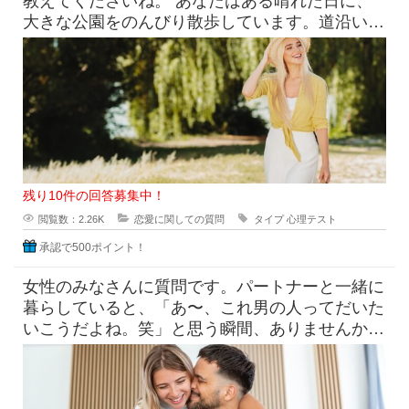
教えてくださいね。 あなたはある晴れた日に、
大きな公園をのんびり散歩しています。道沿いに
咲く花を見ながら進んでいく
残り10件の回答募集中！
閲覧数：2.26K
恋愛に関しての質問
タイプ
心理テスト
承認で500ポイント！
女性のみなさんに質問です。パートナーと一緒に
暮らしていると、「あ〜、これ男の人ってだいた
いこうだよね。笑」と思う瞬間、ありませんか？
たとえば「なんで脱いだ靴