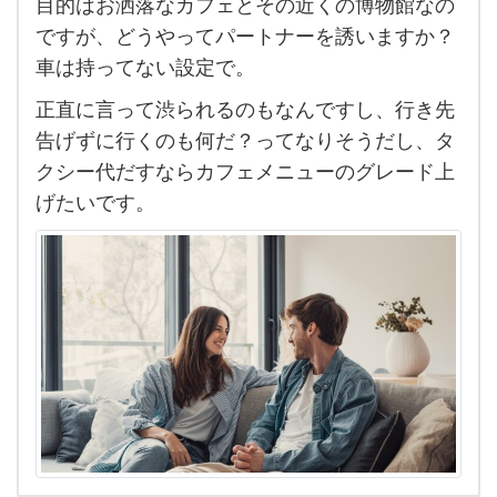
目的はお洒落なカフェとその近くの博物館なの
た
ですが、どうやってパートナーを誘いますか？
い
車は持ってない設定で。
と
正直に言って渋られるのもなんですし、行き先
こ
告げずに行くのも何だ？ってなりそうだし、タ
ろ
クシー代だすならカフェメニューのグレード上
が
げたいです。
あ
り
ま
し
て、
そ
こ
が