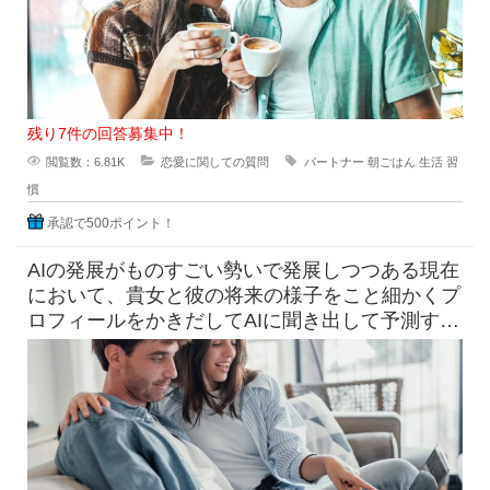
残り7件の回答募集中！
閲覧数：6.81K
恋愛に関しての質問
パートナー
朝ごはん
生活
習
慣
承認で500ポイント！
AIの発展がものすごい勢いで発展しつつある現在
において、貴女と彼の将来の様子をこと細かくプ
ロフィールをかきだしてAIに聞き出して予測すら
できる時代になっています