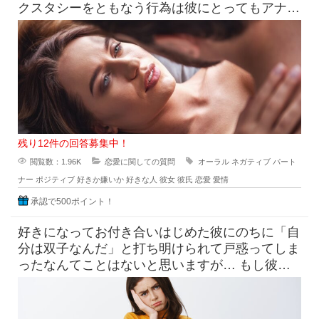
クスタシーをともなう行為は彼にとってもアナタ
にとっても、相手への愛情を表
残り12件の回答募集中！
閲覧数：1.96K
恋愛に関しての質問
オーラル
ネガティブ
パート
ナー
ポジティブ
好きか嫌いか
好きな人
彼女
彼氏
恋愛
愛情
承認で500ポイント！
好きになってお付き合いはじめた彼にのちに「自
分は双子なんだ」と打ち明けられて戸惑ってしま
ったなんてことはないと思いますが… もし彼が
一卵性双生児であらゆる面で