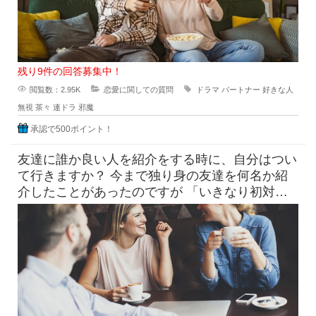
大
変
残り9件の回答募集中！
閲覧数：2.95K
恋愛に関しての質問
ドラマ
パートナー
好きな人
無視
茶々
連ドラ
邪魔
承認で500ポイント！
友達に誰か良い人を紹介をする時に、自分はつい
て行きますか？ 今まで独り身の友達を何名か紹
介したことがあったのですが 「いきなり初対面
同士2人で会うの緊張