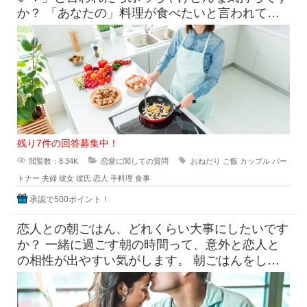
か？ 「あなたの」料理が食べたいと言われて素
直に嬉しいという気持ち
残り7件の回答募集中！
閲覧数：8.34K
恋愛に関しての質問
おねだり
ご飯
カップル
パー
トナー
夫婦
彼女
彼氏
恋人
手料理
食事
承認で500ポイント！
恋人との朝ごはん、どれくらい大事にしたいです
か？ 一緒に過ごす朝の時間って、意外と恋人と
の相性が出やすい気がします。 朝ごはんをしっ
かり食べたい派と、ギリギ