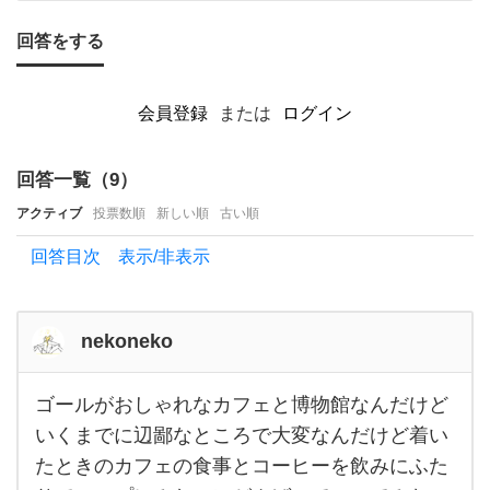
へ
ん
回答をする
ぴ
な所
会員登録
または
ログイン
だ
っ
回答一覧（
9
）
た
アクティブ
投票数順
新しい順
古い順
と
回答目次 表示/非表示
し
ま
す。
nekoneko
街中
で
ゴールがおしゃれなカフェと博物館なんだけど
ゴ
す
ー
いくまでに辺鄙なところで大変なんだけど着い
ル
たときのカフェの食事とコーヒーを飲みにふた
が
お