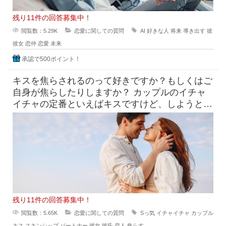
残り11件の回答募集中！
閲覧数：5.29K
恋愛に関しての質問
AI
好きな人
将来
導き出す
彼
彼女
恋仲
恋愛
未来
承認で500ポイント！
キスを焦らされるのって好きですか？もしくはご
自身が焦らしたりしますか？ カップルのイチャ
イチャの定番といえばキスですけど、しようとし
てるのにだめって言われ
残り11件の回答募集中！
閲覧数：5.65K
恋愛に関しての質問
Sっ気
イチャイチャ
カップル
キス
スキンシップ
パートナー
彼女
彼氏
恋人
焦らす