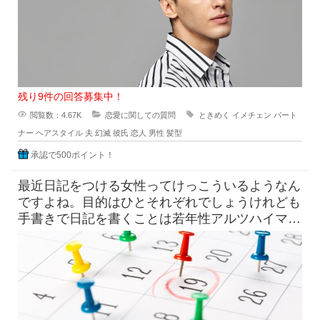
残り9件の回答募集中！
閲覧数：4.67K
恋愛に関しての質問
ときめく
イメチェン
パート
ナー
ヘアスタイル
夫
幻滅
彼氏
恋人
男性
髪型
承認で500ポイント！
最近日記をつける女性ってけっこういるようなん
ですよね。目的はひとそれぞれでしょうけれども
手書きで日記を書くことは若年性アルツハイマー
にも効果はすこしくらいは貢献