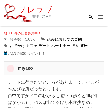
Me
残り11件の回答募集中！
閲覧数：5.03K
恋愛に関しての質問
おでかけ
カフェ
デート
パートナー
彼女
彼氏
承認で500ポイント！
miyako
デートに行きたいところがありまして、そこが
デー
へんぴな所だったとします。
ト
街中ですがドコの駅からも遠い（歩くと1時間
に行
はかかる）、バスは出てるけど本数少なめ。
き