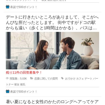
承認で500ポイント！
デートに行きたいところがありまして、そこがへ
んぴな所だったとします。 街中ですがドコの駅
からも遠い（歩くと1時間はかかる）、バスは出
てるけど本数少なめ。 目
残り11件の回答募集中！
閲覧数：5.03K
恋愛に関しての質問
おでかけ
カフェ
デート
パー
トナー
彼女
彼氏
承認で500ポイント！
暑い夏になると女性のかたのロングヘアってケア