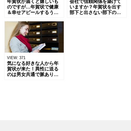
年賀状が届くと嬉しいも
会社で信頼関係を築けて
のですが…年賀状で健康
いますか？年賀状を出す
＆幸せアピールするうざ
部下と出さない部下の違
い人の特徴
いとは？
VIEW:
371
気になる好きな人から年
賀状が来た！異性に送る
のは男女共通で脈あり？
脈なし？