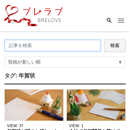
Me
検索
タグ:
年賀状
VIEW:
37
VIEW:
1