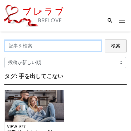
Me
検索
タグ:
手を出してこない
VIEW:
527