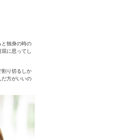
ると独身の時の
窮屈に思ってし
で割り切るしか
んだ方がいいの