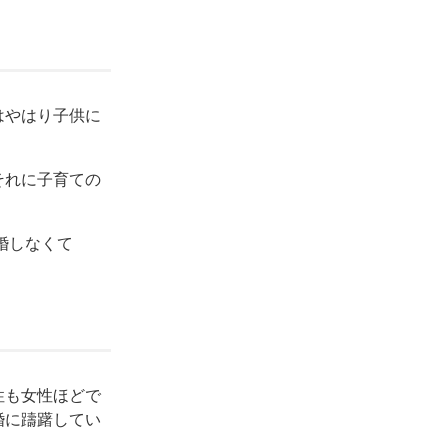
はやはり子供に
それに子育ての
婚しなくて
性も女性ほどで
婚に躊躇してい