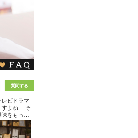
質問する
テレビドラマ
すよね。 そ
興味をもって
見ているとき