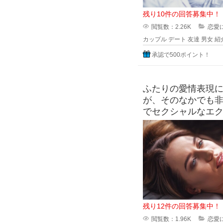
残り10件の回答募集中！
閲覧数：2.26K
恋愛
カップル
デート
友達
男女
紹
承認で500ポイント！
ふたりの愛情表現
が、そのなかでも
でセクシャルなエ
行為は彼にとって
相手への愛情を表
残り12件の回答募集中！
閲覧数：1.96K
恋愛