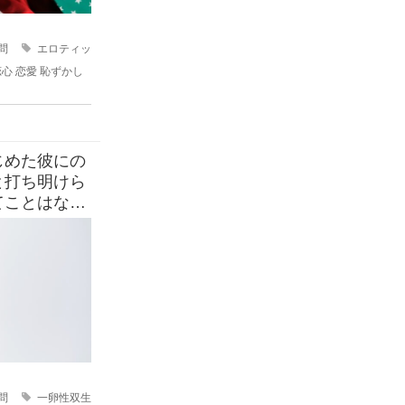
問
エロティッ
恋心
恋愛
恥ずかし
じめた彼にの
と打ち明けら
てことはない
卵性双生児で
問
一卵性双生