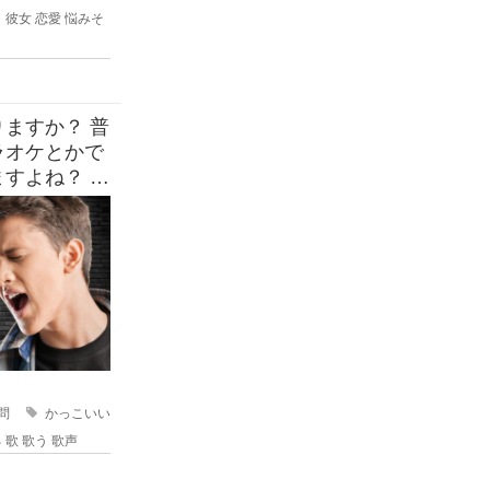
、彼女
恋愛
悩みそ
ますか？ 普
ラオケとかで
すよね？ も
要素は無視で
問
かっこいい
る
歌
歌う
歌声