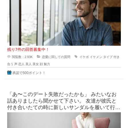
惹かれま
残り7件の回答募集中！
閲覧数：2.93K
恋愛に関しての質問
イケボ
イケメン
タイプ
付き
合う
声
恋人
美人
美女
顔
魅力
承認で500ポイント！
「あ〜このデート失敗だったかも」 みたいなお
話ありましたら聞かせて下さい。 友達が彼氏と
付き合いたての時に新しいサンダルを履いて行っ
たら、見事に靴擦れを