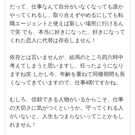
は、
だって、仕事なんて自分がいなくなっても誰か
恋愛
100%
やってくれるし、取り合えずやめるにしても転
でし
たね
職エージェントと使えば新しい場所に行けるん
笑 だ
っ
で笑 でも、本当に好きになった、好きになって
て、
くれた恋人に代替は存在しません！
仕事
なん
て自
分が
依存とは言いませんが、結局のところ四六時中
いな
考えてしまうと思いますし、狂ったようになり
ますね笑 しかし今、年齢を重ねて同棲期間も長
くなってきていますので、仕事8割ですかね。
むしろ、信頼できる人物がいるからこそ、仕事
の大切さに気がつくというか。守ってくれる人
がいないと、人生もつまらないってことかもし
れません！