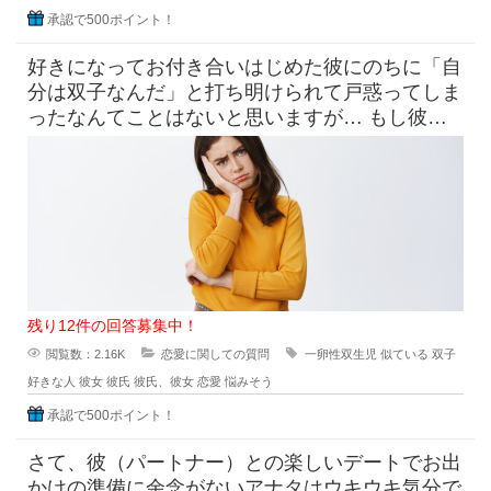
承認で500ポイント！
好きになってお付き合いはじめた彼にのちに「自
分は双子なんだ」と打ち明けられて戸惑ってしま
ったなんてことはないと思いますが… もし彼が
一卵性双生児であらゆる面で
残り12件の回答募集中！
閲覧数：2.16K
恋愛に関しての質問
一卵性双生児
似ている
双子
好きな人
彼女
彼氏
彼氏、彼女
恋愛
悩みそう
承認で500ポイント！
さて、彼（パートナー）との楽しいデートでお出
かけの準備に余念がないアナタはウキウキ気分で