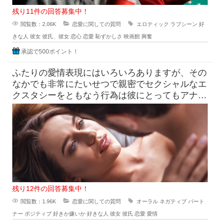
残り11件の回答募集中！
閲覧数：2.06K
恋愛に関しての質問
エロティック
ラブシーン
好
きな人
彼女
彼氏、彼女
恋心
恋愛
恥ずかしさ
映画館
興奮
承認で500ポイント！
ふたりの愛情表現にはいろいろありますが、その
なかでも非常にたいせつで親密でセクシャルなエ
クスタシーをともなう行為は彼にとってもアナタ
にとっても、相手への愛情を表
残り12件の回答募集中！
閲覧数：1.96K
恋愛に関しての質問
オーラル
ネガティブ
パート
ナー
ポジティブ
好きか嫌いか
好きな人
彼女
彼氏
恋愛
愛情