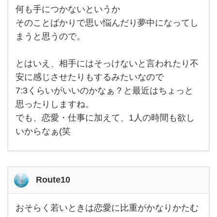
で、
仕事
何も手につかないというか
8：
そのことばかりで思い悩んだり夢中になってし
恋愛
2く
まうと思うので。
らい
のバ
ラン
スが
とはいえ、相手にはそっけないと言われたり不
良
安に感じさせたりもするみたいなので
7:3くらいがいいのかなぁ？と最近はちょっと
思ったりしますね。
でも、恋愛・仕事に加えて、1人の時間も欲し
いからなぁ(笑
Route10
おそらく若いときは恋愛に比重がかなりかたむ
おそ