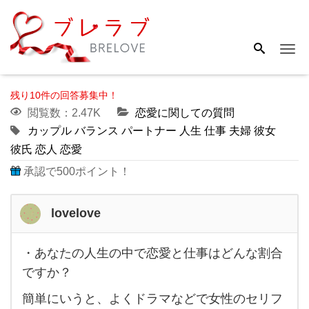
Me
残り10件の回答募集中！
閲覧数：2.47K
恋愛に関しての質問
カップル
バランス
パートナー
人生
仕事
夫婦
彼女
彼氏
恋人
恋愛
承認で500ポイント！
lovelove
・あなたの人生の中で恋愛と仕事はどんな割合
・あ
ですか？
な
簡単にいうと、よくドラマなどで女性のセリフ
た