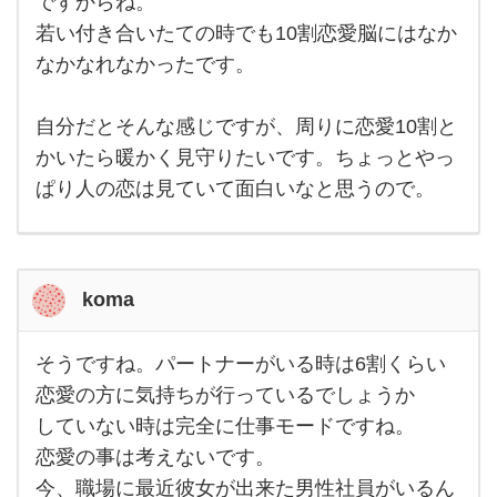
ですからね。
か。
まず
若い付き合いたての時でも10割恋愛脳にはなか
は2
人で
なかなれなかったです。
いる
のに
お金
自分だとそんな感じですが、周りに恋愛10割と
や安
定し
かいたら暖かく見守りたいです。ちょっとやっ
た生
活
ぱり人の恋は見ていて面白いなと思うので。
koma
そうですね。パートナーがいる時は6割くらい
そう
です
恋愛の方に気持ちが行っているでしょうか
ね。
していない時は完全に仕事モードですね。
パー
トナ
恋愛の事は考えないです。
ーが
いる
今、職場に最近彼女が出来た男性社員がいるん