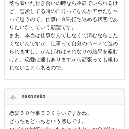
思い
落ち着いた付き合いの時なら冷静でいられるけ
と
か）
ど、恋愛してる時の自分ってなんかアホだな〜
は、
８割
って思うので、仕事に９割打ち込める状態であ
恋愛
りたいなっていう願望です。
の方
に気
まあ、本当は仕事なんてしなくて済むならした
持ち
を持
くないんですが、仕事って自分のペースで進め
って
いか
られますし、がんばればそれなりの結果を産む
れち
けど、恋愛は運もありますから頑張っても報わ
ゃっ
れないこともあるので。
nekoneko
恋愛５０仕事５０くらいですかね。
恋愛
５０
どっちもどっちという感じです。
仕事