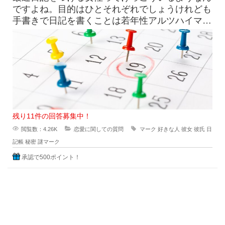
ですよね。目的はひとそれぞれでしょうけれども
手書きで日記を書くことは若年性アルツハイマー
にも効果はすこしくらいは貢献
残り11件の回答募集中！
閲覧数：4.26K
恋愛に関しての質問
マーク
好きな人
彼女
彼氏
日
記帳
秘密
謎マーク
承認で500ポイント！