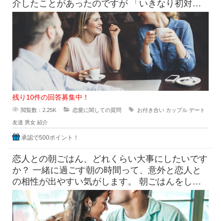
介したことがあったのですが 「いきなり初対面
同士2人で会うの緊張
残り10件の回答募集中！
閲覧数：2.25K
恋愛に関しての質問
お付き合い
カップル
デート
友達
男女
紹介
承認で500ポイント！
恋人との朝ごはん、どれくらい大事にしたいです
か？ 一緒に過ごす朝の時間って、意外と恋人と
の相性が出やすい気がします。 朝ごはんをしっ
かり食べたい派と、ギリギ