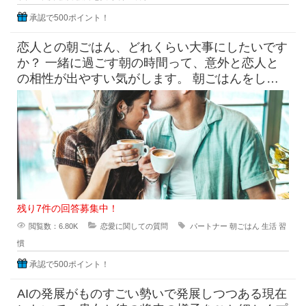
承認で500ポイント！
恋人との朝ごはん、どれくらい大事にしたいです
か？ 一緒に過ごす朝の時間って、意外と恋人と
の相性が出やすい気がします。 朝ごはんをしっ
かり食べたい派と、ギリギ
残り7件の回答募集中！
閲覧数：6.80K
恋愛に関しての質問
パートナー
朝ごはん
生活
習
慣
承認で500ポイント！
AIの発展がものすごい勢いで発展しつつある現在