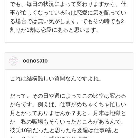
まう
でも、毎日の状況によって変わりますから、仕
と何
も手
事が忙しくなっている時は恋愛に気を配ってい
につ
る場合では無い気がします。でもその時でも2
かな
くな
割りか1割は恋愛にあると思います。
って
しま
うと
思う
の
で、
oonosato
これは結構難しい質問なんですよね。
これ
は結
構難
だって、その日や週によってこの比率は変わる
しい
質問
からです。例えば、仕事がめちゃくちゃ忙しい
なん
です
月とかってありませんか？あと、月末は地獄と
よ
ね。
か。私の職場もそういったところがあるんで、
だっ
彼氏10割だったと思ったら翌週は仕事9割と
て、
その