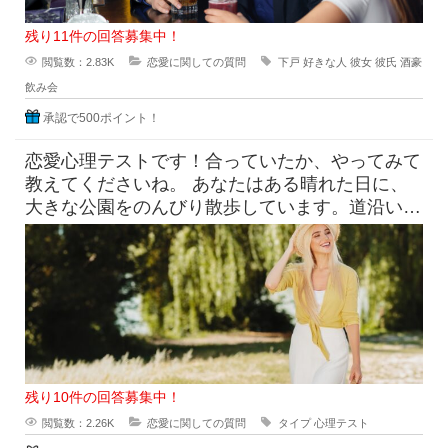
残り11件の回答募集中！
閲覧数：2.83K
恋愛に関しての質問
下戸
好きな人
彼女
彼氏
酒豪
飲み会
承認で500ポイント！
恋愛心理テストです！合っていたか、やってみて
教えてくださいね。 あなたはある晴れた日に、
大きな公園をのんびり散歩しています。道沿いに
咲く花を見ながら進んでいく
残り10件の回答募集中！
閲覧数：2.26K
恋愛に関しての質問
タイプ
心理テスト