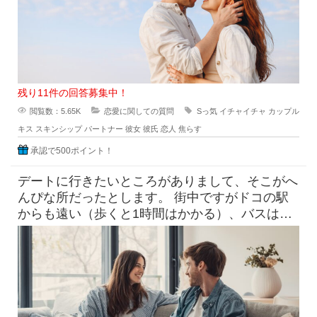
残り11件の回答募集中！
閲覧数：5.65K
恋愛に関しての質問
Sっ気
イチャイチャ
カップル
キス
スキンシップ
パートナー
彼女
彼氏
恋人
焦らす
承認で500ポイント！
デートに行きたいところがありまして、そこがへ
んぴな所だったとします。 街中ですがドコの駅
からも遠い（歩くと1時間はかかる）、バスは出
てるけど本数少なめ。 目