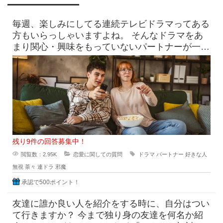
毎週、楽しみにしてる連続テレビドラマってある
方もいらっしゃいますよね。 そんなドラマをあ
まり関心・興味をもっていないパートナーが一緒
に見ているときに ド
残り9件の回答募集中！
閲覧数：2.95K
恋愛に関しての質問
ドラマ
パートナー
好きな人
無視
茶々
連ドラ
邪魔
承認で500ポイント！
友達に誰か良い人を紹介をする時に、自分はつい
て行きますか？ 今まで独り身の友達を何名か紹