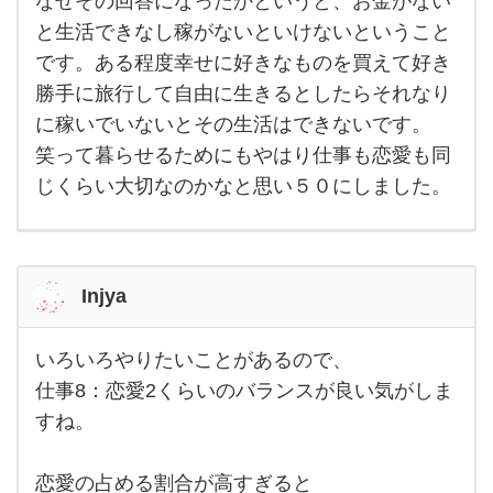
なぜその回答になったかというと、お金がない
５０
くら
と生活できなし稼がないといけないということ
いで
すか
です。ある程度幸せに好きなものを買えて好き
ね。
どっ
勝手に旅行して自由に生きるとしたらそれなり
ちも
に稼いでいないとその生活はできないです。
どっ
ちと
笑って暮らせるためにもやはり仕事も恋愛も同
いう
感じ
じくらい大切なのかなと思い５０にしました。
で
す。
Injya
いろいろやりたいことがあるので、
いろ
いろ
仕事8：恋愛2くらいのバランスが良い気がしま
やり
すね。
たい
こと
があ
るの
恋愛の占める割合が高すぎると