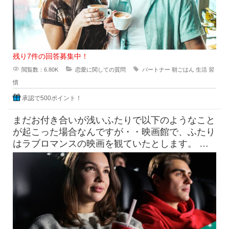
残り7件の回答募集中！
閲覧数：6.80K
恋愛に関しての質問
パートナー
朝ごはん
生活
習
慣
承認で500ポイント！
まだお付き合いが浅いふたりで以下のようなこと
が起こった場合なんですが・・映画館で、ふたり
はラブロマンスの映画を観ていたとします。 上
映中には思ったいじょうに激