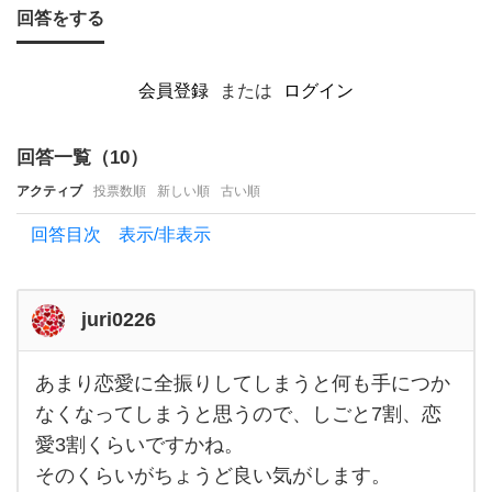
回答をする
う
と、
会員登録
または
ログイン
よ
く
回答一覧（
10
）
ド
ラ
アクティブ
投票数順
新しい順
古い順
回答目次 表示/非表示
juri0226
あまり恋愛に全振りしてしまうと何も手につか
あま
り恋
なくなってしまうと思うので、しごと7割、恋
愛に
愛3割くらいですかね。
全振
りし
そのくらいがちょうど良い気がします。
てし