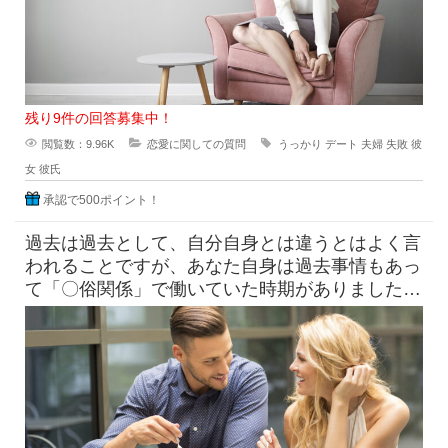
残り9件の回答募集中！
閲覧数：9.96K
恋愛に関しての質問
うっかり
デート
夫婦
失敗
彼
女
彼氏
承認で500ポイント！
過去は過去として、自分自身とは違うとはよく言
われることですが、あなた自身は過去事情もあっ
て「〇俗関係」で働いていた時期がありました
が、それを経ていまの自分がある