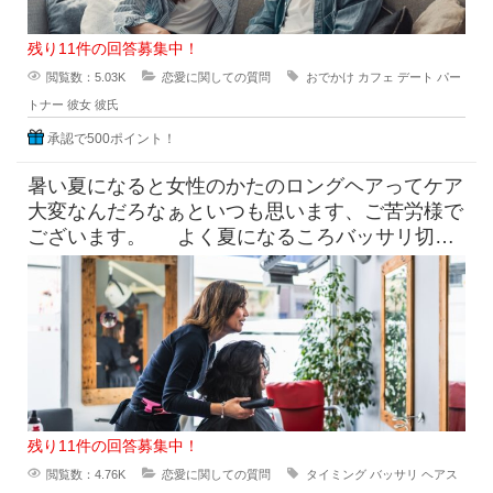
残り11件の回答募集中！
閲覧数：5.03K
恋愛に関しての質問
おでかけ
カフェ
デート
パー
トナー
彼女
彼氏
承認で500ポイント！
暑い夏になると女性のかたのロングヘアってケア
大変なんだろなぁといつも思います、ご苦労様で
ございます。 よく夏になるころバッサリ切っ
たらどうなのよって言っ
残り11件の回答募集中！
閲覧数：4.76K
恋愛に関しての質問
タイミング
バッサリ
ヘアス