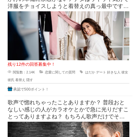
洋服をチョイスしようと着替えの真っ最中です！
そこへ素っ裸にちかい状態でい
残り12件の回答募集中！
閲覧数：2.14K
恋愛に関しての質問
はだか
デート
好きな人
彼女
彼氏
着替え
隠す
承認で500ポイント！
歌声で惚れちゃったことありますか？ 普段おと
なしい感じの人がカラオケとかで急に光りだすこ
とってありますよね？ もちろん歌声だけでその
他の要素は無視できる