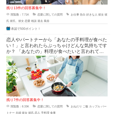
残り13件の回答募集中！
閲覧数：7.71K
恋愛に関しての質問
お仕事
告白
好きな人
彼女
彼
氏
彼氏、彼女
恋愛
相談
過去
風俗
承認で500ポイント！
恋人やパートナーから「あなたの手料理が食べた
い！」と言われたらぶっちゃけどんな気持ちです
か？ 「あなたの」料理が食べたいと言われて素
直に嬉しいという気持ち
残り7件の回答募集中！
閲覧数：8.33K
恋愛に関しての質問
おねだり
ご飯
カップル
パー
トナー
夫婦
彼女
彼氏
恋人
手料理
食事