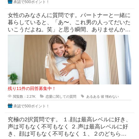
承認で500ポイント！
女性のみなさんに質問です。パートナーと一緒に
暮らしていると、「あ〜、これ男の人ってだいた
いこうだよね。笑」と思う瞬間、ありませんか？
たとえば「なんで脱いだ靴
残り11件の回答募集中！
閲覧数：2.27K
恋愛に関しての質問
あるある
彼
憎めない
承認で500ポイント！
究極の2択質問です。 １.顔は最高レベルに好き、
声は可もなく不可もなく ２.声は最高レベルに好
き、顔は可もなく不可もなく １、２のどちらに