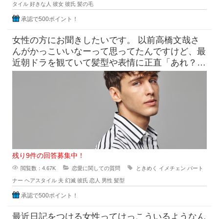
タイル
好きな人
彼女
彼氏
髪の毛
承認で500ポイント！
女性の方にお聞きしたいです。 以前高橋文哉さ
んがかっこいいなーって思ってたんですけど、最
近朝ドラを観ていて髪型や表情に正直「あれ？こ
んなんだっけ？」みたいにな
残り9件の回答募集中！
閲覧数：4.67K
恋愛に関しての質問
ときめく
イメチェン
パート
ナー
ヘアスタイル
夫
幻滅
彼氏
恋人
男性
髪型
承認で500ポイント！
最近日記をつける女性ってけっこういるようなん