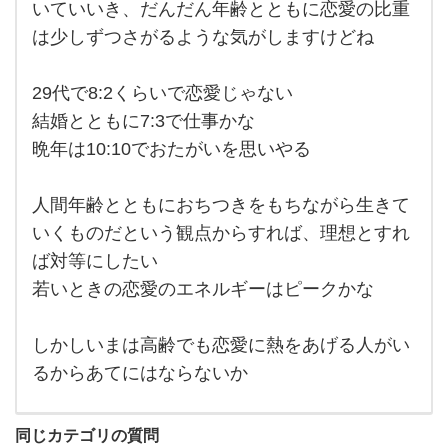
らく
いていいき、だんだん年齢とともに恋愛の比重
若い
は少しずつさがるような気がしますけどね
とき
は恋
愛に
比重
29代で8:2くらいで恋愛じゃない
がか
なり
結婚とともに7:3で仕事かな
かた
晩年は10:10でおたがいを思いやる
むい
てい
い
き、
人間年齢とともにおちつきをもちながら生きて
だん
だん
いくものだという観点からすれば、理想とすれ
年齢
ば対等にしたい
とと
若いときの恋愛のエネルギーはピークかな
しかしいまは高齢でも恋愛に熱をあげる人がい
るからあてにはならないか
同じカテゴリの質問