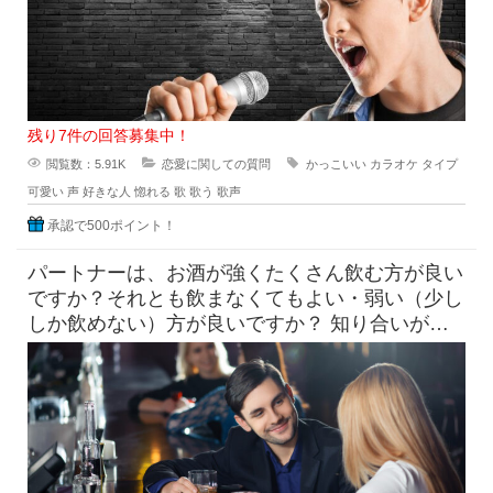
残り7件の回答募集中！
閲覧数：5.91K
恋愛に関しての質問
かっこいい
カラオケ
タイプ
可愛い
声
好きな人
惚れる
歌
歌う
歌声
承認で500ポイント！
パートナーは、お酒が強くたくさん飲む方が良い
ですか？それとも飲まなくてもよい・弱い（少し
しか飲めない）方が良いですか？ 知り合いがお
付き合いする相手に求め