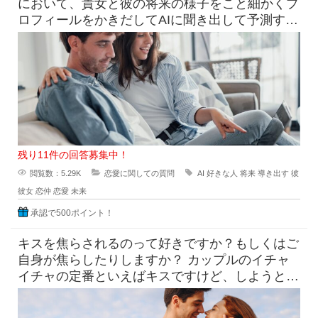
において、貴女と彼の将来の様子をこと細かくプ
ロフィールをかきだしてAIに聞き出して予測すら
できる時代になっています
残り11件の回答募集中！
閲覧数：5.29K
恋愛に関しての質問
AI
好きな人
将来
導き出す
彼
彼女
恋仲
恋愛
未来
承認で500ポイント！
キスを焦らされるのって好きですか？もしくはご
自身が焦らしたりしますか？ カップルのイチャ
イチャの定番といえばキスですけど、しようとし
てるのにだめって言われ