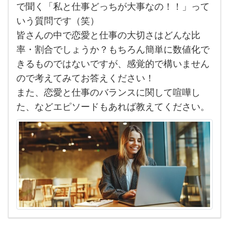
で聞く「私と仕事どっちが大事なの！！」って
の人
いう質問です（笑）
生の
皆さんの中で恋愛と仕事の大切さはどんな比
中で
率・割合でしょうか？もちろん簡単に数値化で
恋愛
きるものではないですが、感覚的で構いません
と仕
ので考えてみてお答えください！
事は
また、恋愛と仕事のバランスに関して喧嘩し
ど
た、などエピソードもあれば教えてください。
ん
な割
合で
す
か？
簡単
に
い