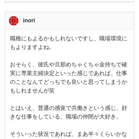
inori
職種にもよるかもしれないですし、職場環境に
職種
にも
もよりますよね。
よる
かも
しれ
おそらく、彼氏や旦那めちゃくちゃ金持ちで確
ない
です
実に専業主婦決定といった感じであれば、仕事
し、
職場
のことなんてどっちでも良いと思ってしまうか
環境
もしれませんが笑
にも
より
ます
よ
とはいえ、普通の感覚で共働きという感じ、好
ね。
おそ
きな仕事をしている、職場の仲間が大好き。
そういった状況であれば、まあ半々くらいかな