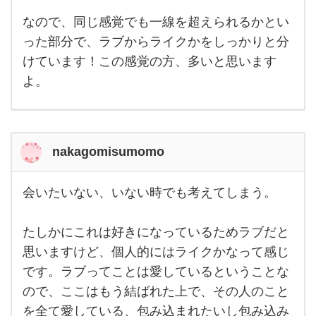
なので、同じ感覚でも一線を超えられるかとい
った部分で、ラブからライクかをしっかりと分
けています！この感覚の方、多いと思います
よ。
nakagomisumomo
会いたいない、いない時でも考えてしまう。
会い
たい
な
たしかにこれは好きになっているためラブだと
い、
いな
思いますけど、個人的にはライクかなって感じ
い時
でも
です。ラブってことは愛しているということな
考え
てし
ので、ここはもう結ばれた上で、その人のこと
ま
を全て愛している、包み込まれたいし包み込み
う。