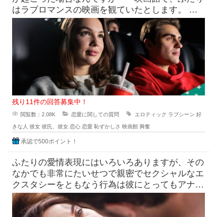
はラブロマンスの映画を観ていたとします。 上
映中には思ったいじょうに激
残り11件の回答募集中！
閲覧数：2.08K
恋愛に関しての質問
エロティック
ラブシーン
好
きな人
彼女
彼氏、彼女
恋心
恋愛
恥ずかしさ
映画館
興奮
承認で500ポイント！
ふたりの愛情表現にはいろいろありますが、その
なかでも非常にたいせつで親密でセクシャルなエ
クスタシーをともなう行為は彼にとってもアナタ
にとっても、相手への愛情を表