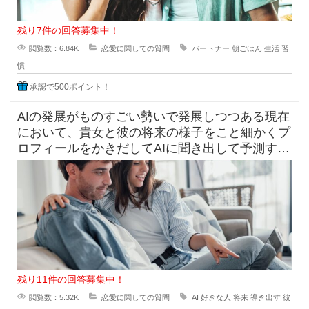
残り7件の回答募集中！
閲覧数：6.84K
恋愛に関しての質問
パートナー
朝ごはん
生活
習
慣
承認で500ポイント！
AIの発展がものすごい勢いで発展しつつある現在
において、貴女と彼の将来の様子をこと細かくプ
ロフィールをかきだしてAIに聞き出して予測すら
できる時代になっています
残り11件の回答募集中！
閲覧数：5.32K
恋愛に関しての質問
AI
好きな人
将来
導き出す
彼