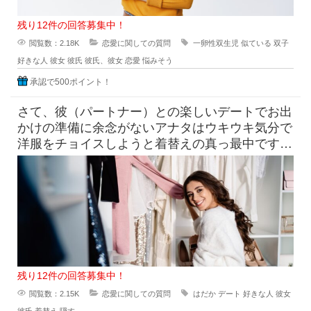
残り12件の回答募集中！
閲覧数：2.18K
恋愛に関しての質問
一卵性双生児
似ている
双子
好きな人
彼女
彼氏
彼氏、彼女
恋愛
悩みそう
承認で500ポイント！
さて、彼（パートナー）との楽しいデートでお出
かけの準備に余念がないアナタはウキウキ気分で
洋服をチョイスしようと着替えの真っ最中です！
そこへ素っ裸にちかい状態でい
残り12件の回答募集中！
閲覧数：2.15K
恋愛に関しての質問
はだか
デート
好きな人
彼女