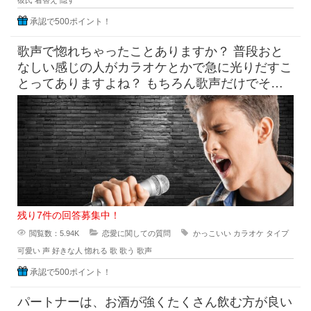
彼氏
着替え
隠す
承認で500ポイント！
歌声で惚れちゃったことありますか？ 普段おと
なしい感じの人がカラオケとかで急に光りだすこ
とってありますよね？ もちろん歌声だけでその
他の要素は無視できる
残り7件の回答募集中！
閲覧数：5.94K
恋愛に関しての質問
かっこいい
カラオケ
タイプ
可愛い
声
好きな人
惚れる
歌
歌う
歌声
承認で500ポイント！
パートナーは、お酒が強くたくさん飲む方が良い