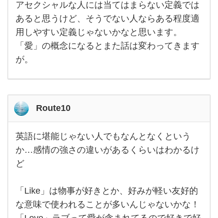
アセクシャルな人には当てはまらない定義では
ンが
した
あると思うけど、そうでない人ならある程度適
いと
思っ
用しやすい定義じゃないかなと思います。
たら
「愛」の概念になるとまた話は変わってきます
それ
が。
Route10
英語に堪能じゃない人でもなんとなくという
英語
に堪
か…感情の強さの違いがあるくらいはわかるけ
能じ
ど
ゃな
い人
でも
なん
「Like」は物事が好きとか、好みが軽い友好的
とな
くと
な意味で使われることが多いんじゃないかな！
いう