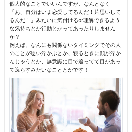
個人的なことでいいんですが、なんとなく
と
「あ、自分はいま恋愛してるんだ！片思いして
ラ
るんだ！」みたいに気付けるor理解できるよう
ブ
な気持ちとか行動とかってあったりしません
の違
か？
い
例えば、なんにも関係ないタイミングでその人
に
のことが思い浮かぶとか、寝るときに顔が浮か
つ
んじゃうとか、無意識に目で追ってて目があっ
い
て逸らすみたいなこととかです！
て、
わ
か
り
や
す
い指