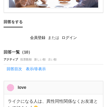
標？
み
た
回答をする
い
な
会員登録
または
ログイン
も
の
回答一覧（
10
）
は
アクティブ
投票数順
新しい順
古い順
あ
回答目次 表示/非表示
り
ま
す
love
か？
ライクになる人は、異性同性関係なくお友達と
ライ