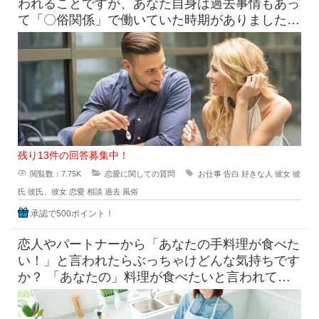
われることですが、あなた自身は過去事情もあっ
て「〇俗関係」で働いていた時期がありました
が、それを経ていまの自分がある
残り13件の回答募集中！
閲覧数：7.75K
恋愛に関しての質問
お仕事
告白
好きな人
彼女
彼
氏
彼氏、彼女
恋愛
相談
過去
風俗
承認で500ポイント！
恋人やパートナーから「あなたの手料理が食べた
い！」と言われたらぶっちゃけどんな気持ちです
か？ 「あなたの」料理が食べたいと言われて素
直に嬉しいという気持ち