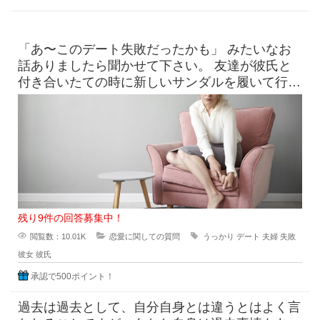
「あ〜このデート失敗だったかも」 みたいなお
話ありましたら聞かせて下さい。 友達が彼氏と
付き合いたての時に新しいサンダルを履いて行っ
たら、見事に靴擦れを
残り9件の回答募集中！
閲覧数：10.01K
恋愛に関しての質問
うっかり
デート
夫婦
失敗
彼女
彼氏
承認で500ポイント！
過去は過去として、自分自身とは違うとはよく言