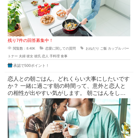
残り7件の回答募集中！
閲覧数：8.40K
恋愛に関しての質問
おねだり
ご飯
カップル
パー
トナー
夫婦
彼女
彼氏
恋人
手料理
食事
承認で500ポイント！
恋人との朝ごはん、どれくらい大事にしたいです
か？ 一緒に過ごす朝の時間って、意外と恋人と
の相性が出やすい気がします。 朝ごはんをしっ
かり食べたい派と、ギリギ