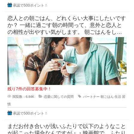
承認で500ポイント！
恋人との朝ごはん、どれくらい大事にしたいです
か？ 一緒に過ごす朝の時間って、意外と恋人と
の相性が出やすい気がします。 朝ごはんをしっ
かり食べたい派と、ギリギ
残り7件の回答募集中！
閲覧数：6.84K
恋愛に関しての質問
パートナー
朝ごはん
生活
習
慣
承認で500ポイント！
まだお付き合いが浅いふたりで以下のようなこと
が起こった場合なんですが・・映画館で、ふたり