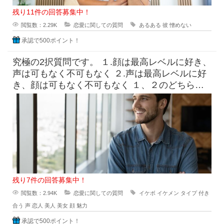
残り11件の回答募集中！
閲覧数：2.29K
恋愛に関しての質問
あるある
彼
憎めない
承認で500ポイント！
究極の2択質問です。 １.顔は最高レベルに好き、
声は可もなく不可もなく ２.声は最高レベルに好
き、顔は可もなく不可もなく １、２のどちらに
惹かれま
残り7件の回答募集中！
閲覧数：2.94K
恋愛に関しての質問
イケボ
イケメン
タイプ
付き
合う
声
恋人
美人
美女
顔
魅力
承認で500ポイント！