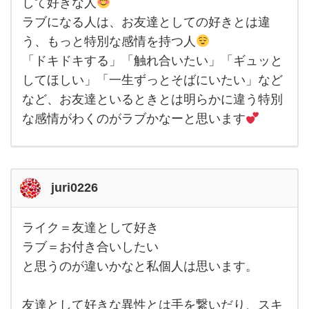
クに
して好きな人
なる
ラブになる人は、お友達としての好きとは違
人
は、
う、もっと特別な感情を持つ人
異性
同性
「ドキドキする」「触れ合いたい」「ギュッと
関係
なく
してほしい」「一生ずっとそばにいたい」など
お友
など、お友達といるときとは明らかに違う特別
達と
して
な感情がわくのがラブかなーと思います
好き
な人
juri0226
ライク＝友達として好き
ラ
イ
ラブ＝お付き合いしたい
ク
と思うのが違いかなと私個人は思います。
＝
友
達
と
友達として好きな異性とは手を繋いだり、スキ