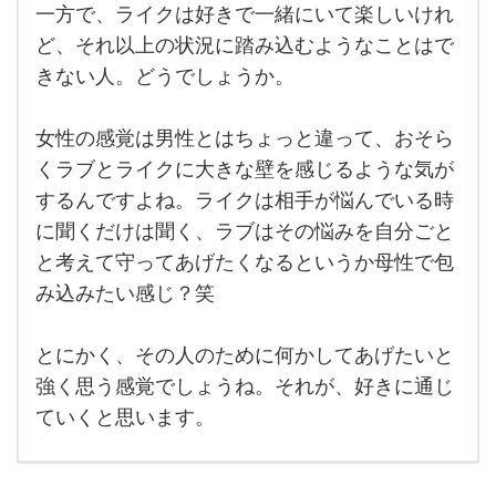
して
一方で、ライクは好きで一緒にいて楽しいけれ
も見
れ
ど、それ以上の状況に踏み込むようなことはで
る、
きない人。どうでしょうか。
一歩
踏み
込め
ると
女性の感覚は男性とはちょっと違って、おそら
思っ
た時
くラブとライクに大きな壁を感じるような気が
の感
するんですよね。ライクは相手が悩んでいる時
情な
に聞くだけは聞く、ラブはその悩みを自分ごと
と考えて守ってあげたくなるというか母性で包
み込みたい感じ？笑
とにかく、その人のために何かしてあげたいと
強く思う感覚でしょうね。それが、好きに通じ
ていくと思います。