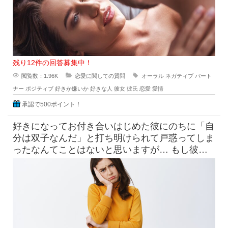
残り12件の回答募集中！
閲覧数：1.96K
恋愛に関しての質問
オーラル
ネガティブ
パート
ナー
ポジティブ
好きか嫌いか
好きな人
彼女
彼氏
恋愛
愛情
承認で500ポイント！
好きになってお付き合いはじめた彼にのちに「自
分は双子なんだ」と打ち明けられて戸惑ってしま
ったなんてことはないと思いますが… もし彼が
一卵性双生児であらゆる面で