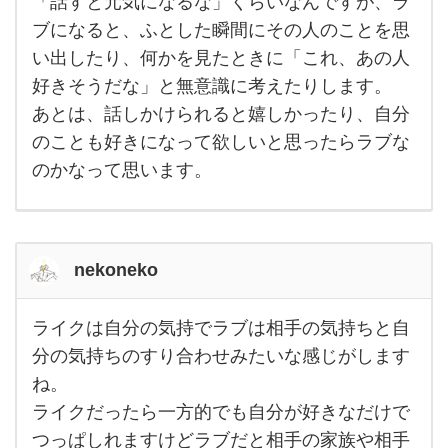
「話すと元気になるな」くらいなんですが、ラ
人
合、
に
ブになると、ふとした瞬間にその人のことを思
ライ
し
クは
た
い出したり、何かを見たときに「これ、あの人
「一
緒に
好きそうだな」と無意識に考えたりします。
いる
と楽
あとは、話しかけられると嬉しかったり、自分
しい
のことも好きになって欲しいと思ったらラブな
な」
「話
のかなって思います。
すと
元気
にな
る
な」
くら
nekoneko
い
ライクは自分の気持でラブは相手の気持ちと自
ラ
イ
分の気持ちのすり合わせみたいな感じがします
ク
ね。
は
自
ライクだったら一方的でも自分が好きなだけで
分
の
つっぱしれますけどラブだと相手の家族や相手