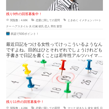
残り9件の回答募集中！
閲覧数：4.68K
恋愛に関しての質問
ときめく
イメチェン
パート
ナー
ヘアスタイル
夫
幻滅
彼氏
恋人
男性
髪型
承認で500ポイント！
最近日記をつける女性ってけっこういるようなん
ですよね。目的はひとそれぞれでしょうけれども
手書きで日記を書くことは若年性アルツハイマー
にも効果はすこしくらいは貢献
残り11件の回答募集中！
閲覧数：4.28K
恋愛に関しての質問
マーク
好きな人
彼女
彼氏
日