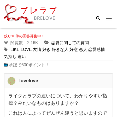
Me
残り10件の回答募集中！
閲覧数：2.16K
恋愛に関しての質問
LIKE
LOVE
友情
好き
好きな人
好意
恋人
恋愛感情
気持ち
違い
承認で500ポイント！
lovelove
ライクとラブの違いについて、わかりやすい指
ラ
標？みたいなものはありますか？
イ
これは人によってぜんぜん違うと思いますので
ク