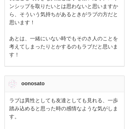
し
て
ンシップを取りたいとは思わないと思いますか
好
ら、そういう気持ちがあるときがラブの方だと
き
ラ
思います！
ブ
＝
お
付
あとは、一緒にいない時でもそのさ人のことを
き
考えてしまったりとかするのもラブだと思いま
合
い
す！
し
た
い
と
思
う
oonosato
の
が
違
い
ラブは異性としても友達としても見れる、一歩
か
ラブ
な
は異
踏み込めると思った時の感情なような気がしま
性と
す。
して
も友
達と