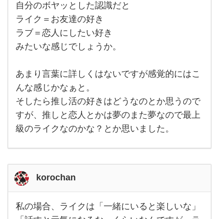
自分のボヤッとした認識だと
自
分
ライク＝お友達の好き
の
ラブ＝恋人にしたい好き
ボ
ヤ
みたいな感じでしょうか。
ッ
と
し
た
あまり言葉に詳しくはないですが感覚的にはこ
認
んな感じかなぁと。
識
だ
そしたら推し活の好きはどうなのとか思うので
と
ラ
すが、推しと恋人とかは夢のまた夢なので最上
イ
ク
級のライクなのかな？とか思いました。
＝
お
友
達
の
好
korochan
き
ラ
ブ
私の場合、ライクは「一緒にいると楽しいな」
＝
私の
恋
場