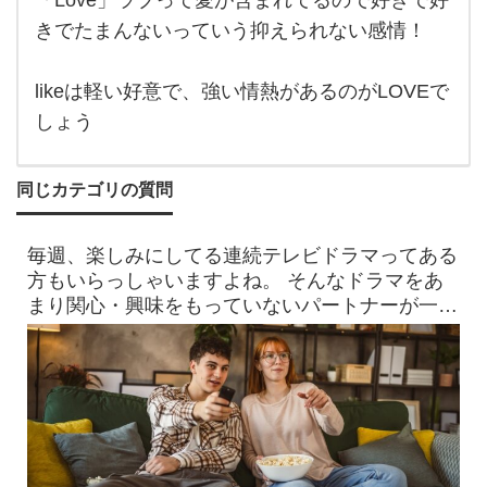
「Love」ラブって愛が含まれてるので好きで好
か…
感情
きでたまんないっていう抑えられない感情！
の強
さの
違い
があ
likeは軽い好意で、強い情熱があるのがLOVEで
るく
しょう
ら
同じカテゴリの質問
毎週、楽しみにしてる連続テレビドラマってある
方もいらっしゃいますよね。 そんなドラマをあ
まり関心・興味をもっていないパートナーが一緒
に見ているときに ド