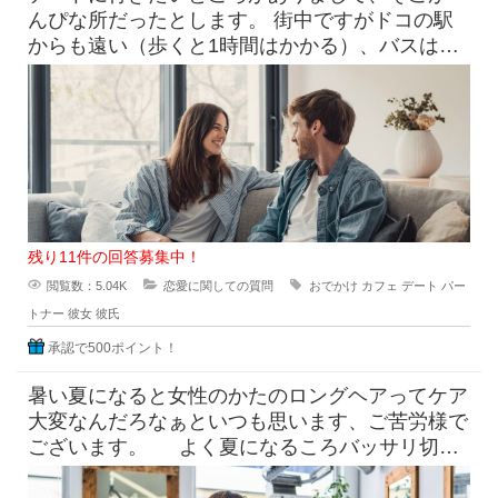
んぴな所だったとします。 街中ですがドコの駅
からも遠い（歩くと1時間はかかる）、バスは出
てるけど本数少なめ。 目
残り11件の回答募集中！
閲覧数：5.04K
恋愛に関しての質問
おでかけ
カフェ
デート
パー
トナー
彼女
彼氏
承認で500ポイント！
暑い夏になると女性のかたのロングヘアってケア
大変なんだろなぁといつも思います、ご苦労様で
ございます。 よく夏になるころバッサリ切っ
たらどうなのよって言っ