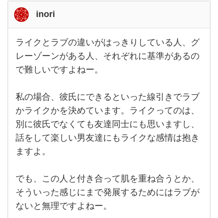
inori
ライクとラブの違いがはっきりしている人、グ
ライ
クと
レーゾーンがある人、それぞれに基準があるの
ラブ
で難しいですよねー。
の違
いが
はっ
きり
私の場合、彼氏にできるといった線引きでラブ
して
いる
かライクかを決めています。ライクってのは、
人、
別に彼氏でなくても友達同士にも思いますし、
グレ
ーゾ
話をして楽しい男友達にもライクな感情は抱き
ーン
があ
ますよ。
る
人、
それ
でも、この人と付き合って肌を重ね合うとか、
ぞれ
そういった感じにまで発展するためにはラブが
ないと無理ですよねー。