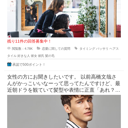
残り11件の回答募集中！
閲覧数：4.78K
恋愛に関しての質問
タイミング
バッサリ
ヘアス
タイル
好きな人
彼女
彼氏
髪の毛
承認で500ポイント！
女性の方にお聞きしたいです。 以前高橋文哉さ
んがかっこいいなーって思ってたんですけど、最
近朝ドラを観ていて髪型や表情に正直「あれ？こ
んなんだっけ？」みたいにな