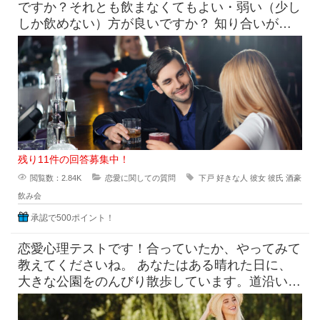
ですか？それとも飲まなくてもよい・弱い（少し
しか飲めない）方が良いですか？ 知り合いがお
付き合いする相手に求め
残り11件の回答募集中！
閲覧数：2.84K
恋愛に関しての質問
下戸
好きな人
彼女
彼氏
酒豪
飲み会
承認で500ポイント！
恋愛心理テストです！合っていたか、やってみて
教えてくださいね。 あなたはある晴れた日に、
大きな公園をのんびり散歩しています。道沿いに
咲く花を見ながら進んでいく