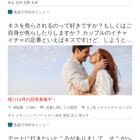
彼女
恋仲
恋愛
未来
承認で500ポイント！
キスを焦らされるのって好きですか？もしくはご
自身が焦らしたりしますか？ カップルのイチャ
イチャの定番といえばキスですけど、しようとし
てるのにだめって言われ
残り11件の回答募集中！
閲覧数：5.68K
恋愛に関しての質問
Sっ気
イチャイチャ
カップル
キス
スキンシップ
パートナー
彼女
彼氏
恋人
焦らす
承認で500ポイント！
デートに行きたいところがありまして、そこがへ