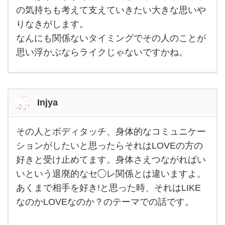
気
持
の気持ちも考えて支えていきたい大きな思いや
で
りなきがします。
ラ
ブ
なんにも関係ないタイミングでその人のことが
は
相
思い浮かぶならライクじゃないですかね。
手
の
気
持
ち
と
Injya
自
分
の
気
その人とボディタッチ、身体的なコミュニケー
その
持
人と
ションがしたいと思ったらそれはLOVEの方の
ち
ボデ
の
好きと受け止めてます。身体さえつながればい
ィタ
す
ッ
り
いという退廃的なセ◯レ関係とは違いますよ。
チ、
合
身体
わ
あくまで相手を好き!と思った時、それはLIKE
的な
せ
コミ
なのかLOVEなのか？のテーマでの話です。
み
ュニ
た
ケー
い
ショ