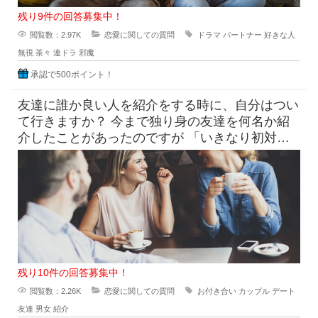
残り9件の回答募集中！
閲覧数：2.97K
恋愛に関しての質問
ドラマ
パートナー
好きな人
無視
茶々
連ドラ
邪魔
承認で500ポイント！
友達に誰か良い人を紹介をする時に、自分はつい
て行きますか？ 今まで独り身の友達を何名か紹
介したことがあったのですが 「いきなり初対面
同士2人で会うの緊張
残り10件の回答募集中！
閲覧数：2.26K
恋愛に関しての質問
お付き合い
カップル
デート
友達
男女
紹介