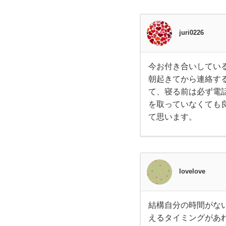
に考
え
juri0226
て
今お付き合いしてい
今お
い
朝起きてから連絡す
付き
合い
て、寝る前は必ず電
して
ま
いる
を取っていなくても
方が
て思います。
ずっ
す
と連
絡を
取っ
か？
てい
たい
タイ
付き
lovelove
プで
す。
朝起
合い
き
結構自分の時間がな
結構
えるタイミングがあ
自分