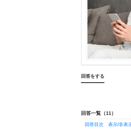
て、
み
な
さ
ん
は
回答をする
ど
ん
回答一覧（
11
）
な風
回答目次 表示/非表