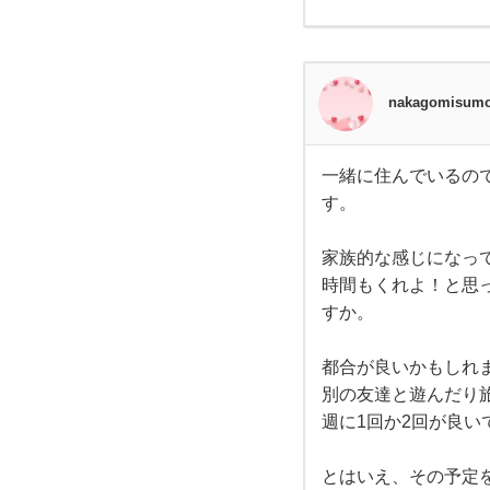
いタ
イプ
です
ね
ー。
nakagomisum
一緒に住んでいるの
一緒
す。
に住
んで
いる
ので
家族的な感じになっ
あれ
時間もくれよ！と思
ば、
特別
すか。
な仕
事が
ない
都合が良いかもしれ
限り
別の友達と遊んだり
は毎
日一
週に1回か2回が良い
緒で
いい
かな
とはいえ、その予定
と