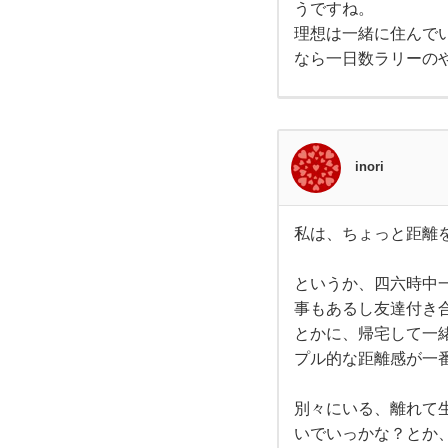
た
の時
うですね。
間が
ない
理想は一緒に住んで
て
とダ
なら一日数ラリーのや
メな
タイ
の頃
プで
はあ
るの
で、
毎日
inori
四六
時中
連絡
を取
私は、ちょっと距離
り
私
は、
ちょ
というか、四六時中
っと
距離
事もあるし友達付き
を置
とかに、帰宅して一
くと
いう
プル的な距離感が一
より
は毎
日一
別々にいる、離れて生
緒に
いでいっかな？とか
いた