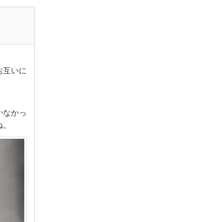
お互いに
かなかっ
ね。