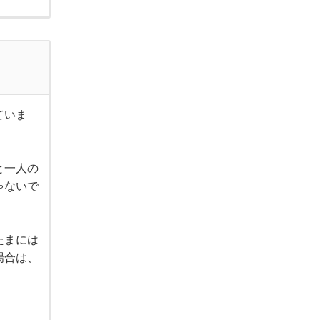
ていま
と一人の
ゃないで
たまには
場合は、