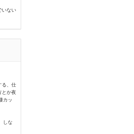
でいない
する、仕
方とか夜
棲カッ
、しな