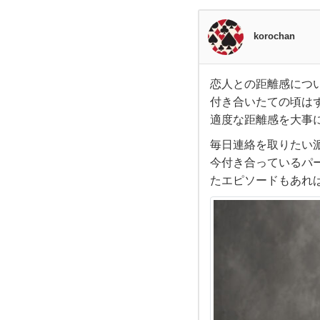
korochan
恋人との距離感につ
恋人
付き合いたての頃は
適度な距離感を大事
と
毎日連絡を取りたい
の距
今付き合っているパ
たエピソードもあれ
離感
に
つ
い