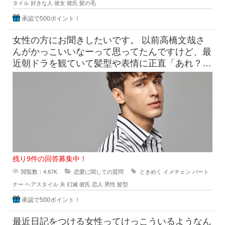
タイル
好きな人
彼女
彼氏
髪の毛
承認で500ポイント！
女性の方にお聞きしたいです。 以前高橋文哉さ
んがかっこいいなーって思ってたんですけど、最
近朝ドラを観ていて髪型や表情に正直「あれ？こ
んなんだっけ？」みたいにな
残り9件の回答募集中！
閲覧数：4.67K
恋愛に関しての質問
ときめく
イメチェン
パート
ナー
ヘアスタイル
夫
幻滅
彼氏
恋人
男性
髪型
承認で500ポイント！
最近日記をつける女性ってけっこういるようなん