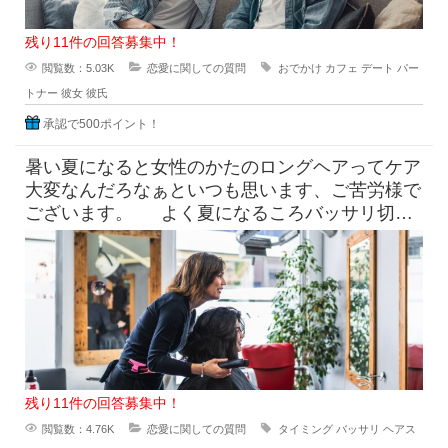
残り11件の回答募集中！
閲覧数：5.03K
恋愛に関しての質問
おでかけ
カフェ
デート
パー
トナー
彼女
彼氏
承認で500ポイント！
暑い夏になると女性のかたのロングヘアってケア
大変なんだろなぁといつも思います、ご苦労様で
ございます。 よく夏になるころバッサリ切っ
たらどうなのよって言っ
残り11件の回答募集中！
閲覧数：4.76K
恋愛に関しての質問
タイミング
バッサリ
ヘアス