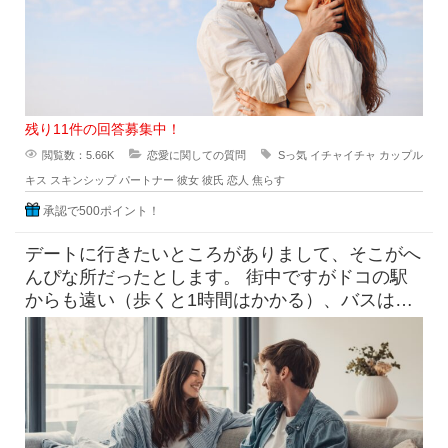
残り11件の回答募集中！
閲覧数：5.66K
恋愛に関しての質問
Sっ気
イチャイチャ
カップル
キス
スキンシップ
パートナー
彼女
彼氏
恋人
焦らす
承認で500ポイント！
デートに行きたいところがありまして、そこがへ
んぴな所だったとします。 街中ですがドコの駅
からも遠い（歩くと1時間はかかる）、バスは出
てるけど本数少なめ。 目