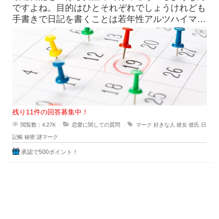
ですよね。目的はひとそれぞれでしょうけれども
手書きで日記を書くことは若年性アルツハイマー
にも効果はすこしくらいは貢献
残り11件の回答募集中！
閲覧数：4.27K
恋愛に関しての質問
マーク
好きな人
彼女
彼氏
日
記帳
秘密
謎マーク
承認で500ポイント！