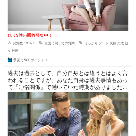
残り9件の回答募集中！
閲覧数：9.97K
恋愛に関しての質問
うっかり
デート
夫婦
失敗
彼
女
彼氏
承認で500ポイント！
過去は過去として、自分自身とは違うとはよく言
われることですが、あなた自身は過去事情もあっ
て「〇俗関係」で働いていた時期がありました
が、それを経ていまの自分がある