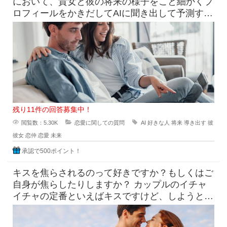
において、貴女と彼の将来の様子をこと細かくプ
ロフィールをかきだしてAIに聞き出して予測すら
できる時代になっています
残り11件の回答募集中！
閲覧数：5.30K
恋愛に関しての質問
AI
好きな人
将来
導き出す
彼
彼女
恋仲
恋愛
未来
承認で500ポイント！
キスを焦らされるのって好きですか？もしくはご
自身が焦らしたりしますか？ カップルのイチャ
イチャの定番といえばキスですけど、しようとし
てるのにだめって言われ