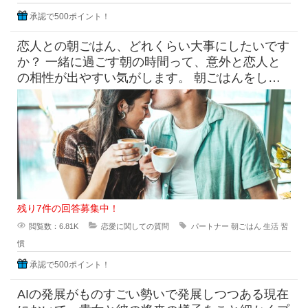
承認で500ポイント！
恋人との朝ごはん、どれくらい大事にしたいです
か？ 一緒に過ごす朝の時間って、意外と恋人と
の相性が出やすい気がします。 朝ごはんをしっ
かり食べたい派と、ギリギ
残り7件の回答募集中！
閲覧数：6.81K
恋愛に関しての質問
パートナー
朝ごはん
生活
習
慣
承認で500ポイント！
AIの発展がものすごい勢いで発展しつつある現在