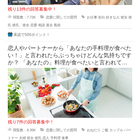
残り13件の回答募集中！
閲覧数：7.72K
恋愛に関しての質問
お仕事
告白
好きな人
彼女
彼
氏
彼氏、彼女
恋愛
相談
過去
風俗
承認で500ポイント！
恋人やパートナーから「あなたの手料理が食べた
い！」と言われたらぶっちゃけどんな気持ちです
か？ 「あなたの」料理が食べたいと言われて素
直に嬉しいという気持ち
残り7件の回答募集中！
閲覧数：8.35K
恋愛に関しての質問
おねだり
ご飯
カップル
パー
トナー
夫婦
彼女
彼氏
恋人
手料理
食事