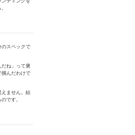
ウンティングを
ら。
分のスペックで
んだね」って褒
で掴んだわけで
思えません。結
るのです。