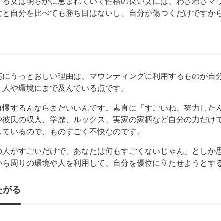
する女は明らかに恵まれていて性格の良い女には、わざわざマ
女と自分を比べても勝ち目はないし、自分が傷つくだけですか
高にうっとおしい理由は、マウンティングに利用するものが自
く人や環境にまで及んでいる点です。
自慢するんならまだいいんです。素直に「すごいね、努力した
や彼氏の収入、学歴、ルックス、実家の家柄など自分の力だけ
しているので、ものすごく不快なのです。
の人がすごいだけで、あなたは何もすごくないじゃん」としか
から周りの環境や人を利用して、自分を優位に立たせようとす
たがる