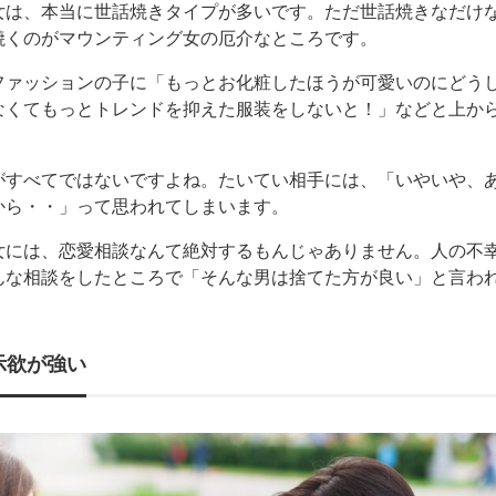
女は、本当に世話焼きタイプが多いです。ただ世話焼きなだけ
焼くのがマウンティング女の厄介なところです。
ファッションの子に「もっとお化粧したほうが可愛いのにどう
なくてもっとトレンドを抑えた服装をしないと！」などと上か
がすべてではないですよね。たいてい相手には、「いやいや、
から・・」って思われてしまいます。
女には、恋愛相談なんて絶対するもんじゃありません。人の不
んな相談をしたところで「そんな男は捨てた方が良い」と言わ
示欲が強い