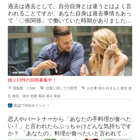
過去は過去として、自分自身とは違うとはよく言
われることですが、あなた自身は過去事情もあっ
て「〇俗関係」で働いていた時期がありました
が、それを経ていまの自分がある
残り13件の回答募集中！
閲覧数：7.69K
恋愛に関しての質問
お仕事
告白
好きな人
彼女
彼
氏
彼氏、彼女
恋愛
相談
過去
風俗
承認で500ポイント！
恋人やパートナーから「あなたの手料理が食べた
い！」と言われたらぶっちゃけどんな気持ちです
か？ 「あなたの」料理が食べたいと言われて素