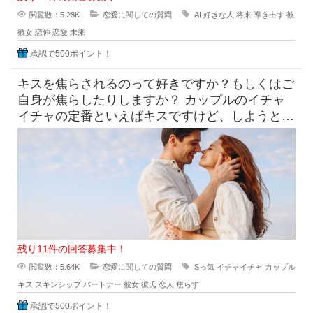
閲覧数：5.28K
恋愛に関しての質問
AI
好きな人
将来
導き出す
彼
彼女
恋仲
恋愛
未来
承認で500ポイント！
キスを焦らされるのって好きですか？もしくはご
自身が焦らしたりしますか？ カップルのイチャ
イチャの定番といえばキスですけど、しようとし
てるのにだめって言われ
残り11件の回答募集中！
閲覧数：5.64K
恋愛に関しての質問
Sっ気
イチャイチャ
カップル
キス
スキンシップ
パートナー
彼女
彼氏
恋人
焦らす
承認で500ポイント！