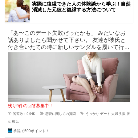
実際に復縁できた人の体験談から学ぶ！自然
消滅した元彼と復縁する方法について
「あ〜このデート失敗だったかも」 みたいなお
話ありましたら聞かせて下さい。 友達が彼氏と
付き合いたての時に新しいサンダルを履いて行っ
たら、見事に靴擦れを
残り9件の回答募集中！
閲覧数：9.94K
恋愛に関しての質問
うっかり
デート
夫婦
失敗
彼
女
彼氏
承認で500ポイント！