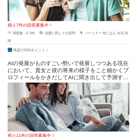
残り7件の回答募集中！
閲覧数：6.78K
恋愛に関しての質問
パートナー
朝ごはん
生活
習
慣
承認で500ポイント！
AIの発展がものすごい勢いで発展しつつある現在
において、貴女と彼の将来の様子をこと細かくプ
ロフィールをかきだしてAIに聞き出して予測すら
できる時代になっています
残り11件の回答募集中！