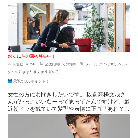
たらどうなのよって言っ
残り11件の回答募集中！
閲覧数：4.75K
恋愛に関しての質問
タイミング
バッサリ
ヘアス
タイル
好きな人
彼女
彼氏
髪の毛
承認で500ポイント！
女性の方にお聞きしたいです。 以前高橋文哉さ
んがかっこいいなーって思ってたんですけど、最
近朝ドラを観ていて髪型や表情に正直「あれ？こ
んなんだっけ？」みたいにな