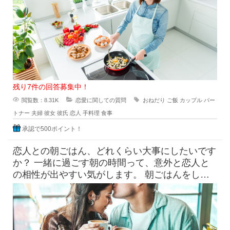
直に嬉しいという気持ち
残り7件の回答募集中！
閲覧数：8.31K
恋愛に関しての質問
おねだり
ご飯
カップル
パー
トナー
夫婦
彼女
彼氏
恋人
手料理
食事
承認で500ポイント！
恋人との朝ごはん、どれくらい大事にしたいです
か？ 一緒に過ごす朝の時間って、意外と恋人と
の相性が出やすい気がします。 朝ごはんをしっ
かり食べたい派と、ギリギ