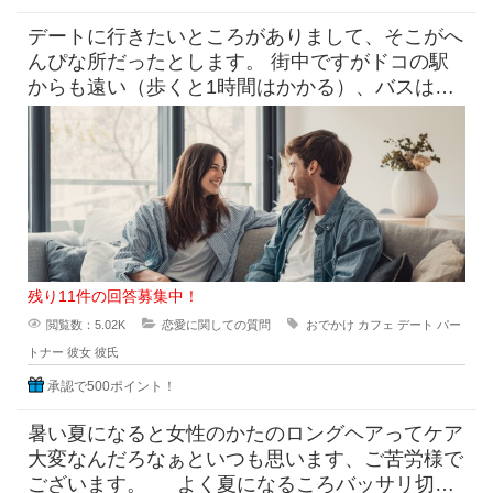
デートに行きたいところがありまして、そこがへ
んぴな所だったとします。 街中ですがドコの駅
からも遠い（歩くと1時間はかかる）、バスは出
てるけど本数少なめ。 目
残り11件の回答募集中！
閲覧数：5.02K
恋愛に関しての質問
おでかけ
カフェ
デート
パー
トナー
彼女
彼氏
承認で500ポイント！
暑い夏になると女性のかたのロングヘアってケア
大変なんだろなぁといつも思います、ご苦労様で
ございます。 よく夏になるころバッサリ切っ