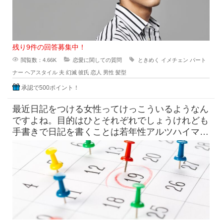
残り9件の回答募集中！
閲覧数：4.66K
恋愛に関しての質問
ときめく
イメチェン
パート
ナー
ヘアスタイル
夫
幻滅
彼氏
恋人
男性
髪型
承認で500ポイント！
最近日記をつける女性ってけっこういるようなん
ですよね。目的はひとそれぞれでしょうけれども
手書きで日記を書くことは若年性アルツハイマー
にも効果はすこしくらいは貢献