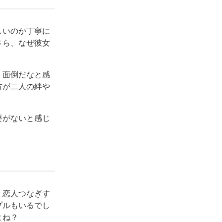
しいのか丁寧に
さら、なぜ彼女
、面倒だなと感
方が二人の絆や
要がないと感じ
、恋人つなぎす
プルもいるでし
よね？