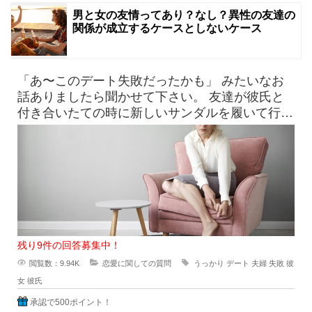
男と女の友情ってあり？なし？異性の友達の
関係が成立するケースとしないケース
「あ〜このデート失敗だったかも」 みたいなお
話ありましたら聞かせて下さい。 友達が彼氏と
付き合いたての時に新しいサンダルを履いて行っ
たら、見事に靴擦れを
残り9件の回答募集中！
閲覧数：9.94K
恋愛に関しての質問
うっかり
デート
夫婦
失敗
彼
女
彼氏
承認で500ポイント！