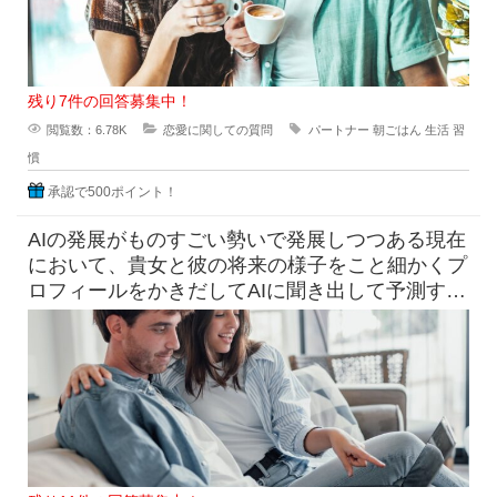
残り7件の回答募集中！
閲覧数：6.78K
恋愛に関しての質問
パートナー
朝ごはん
生活
習
慣
承認で500ポイント！
AIの発展がものすごい勢いで発展しつつある現在
において、貴女と彼の将来の様子をこと細かくプ
ロフィールをかきだしてAIに聞き出して予測すら
できる時代になっています