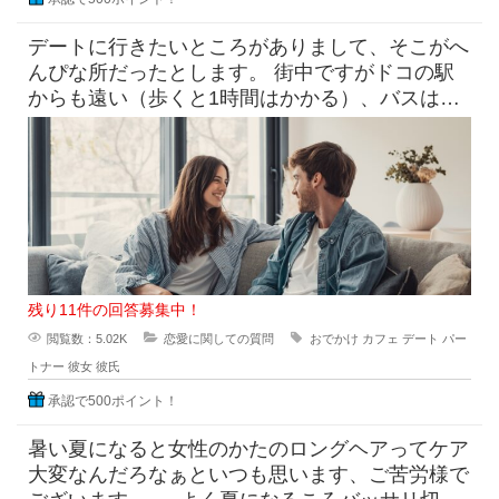
デートに行きたいところがありまして、そこがへ
んぴな所だったとします。 街中ですがドコの駅
からも遠い（歩くと1時間はかかる）、バスは出
てるけど本数少なめ。 目
残り11件の回答募集中！
閲覧数：5.02K
恋愛に関しての質問
おでかけ
カフェ
デート
パー
トナー
彼女
彼氏
承認で500ポイント！
暑い夏になると女性のかたのロングヘアってケア
大変なんだろなぁといつも思います、ご苦労様で