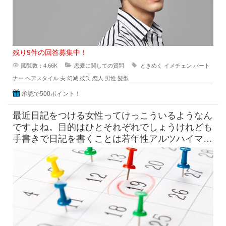
残り9件の回答募集中！
閲覧数：4.66K
恋愛に関しての質問
ときめく
イメチェン
パート
ナー
ヘアスタイル
夫
幻滅
彼氏
恋人
男性
髪型
承認で500ポイント！
最近日記をつける女性ってけっこういるようなん
ですよね。目的はひとそれぞれでしょうけれども
手書きで日記を書くことは若年性アルツハイマー
にも効果はすこしくらいは貢献