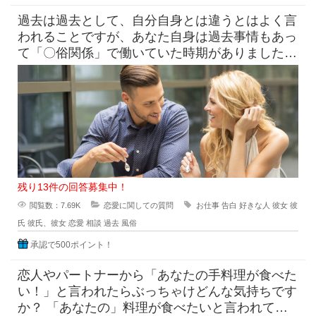
過去は過去として、自分自身とは違うとはよく言
われることですが、あなた自身は過去事情もあっ
て「〇俗関係」で働いていた時期がありました
が、それを経ていまの自分がある
残り13件の回答募集中！
閲覧数：7.69K
恋愛に関しての質問
お仕事
告白
好きな人
彼女
彼
氏
彼氏、彼女
恋愛
相談
過去
風俗
承認で500ポイント！
恋人やパートナーから「あなたの手料理が食べた
い！」と言われたらぶっちゃけどんな気持ちです
か？ 「あなたの」料理が食べたいと言われて素