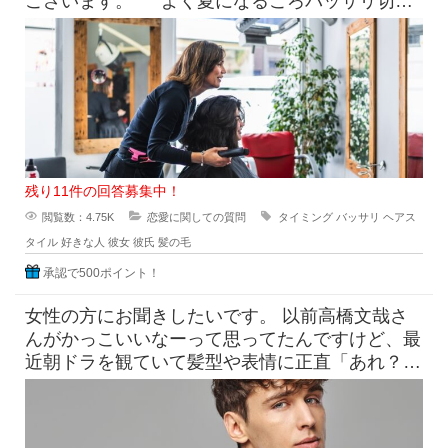
ございます。 よく夏になるころバッサリ切っ
たらどうなのよって言っ
残り11件の回答募集中！
閲覧数：4.75K
恋愛に関しての質問
タイミング
バッサリ
ヘアス
タイル
好きな人
彼女
彼氏
髪の毛
承認で500ポイント！
女性の方にお聞きしたいです。 以前高橋文哉さ
んがかっこいいなーって思ってたんですけど、最
近朝ドラを観ていて髪型や表情に正直「あれ？こ
んなんだっけ？」みたいにな