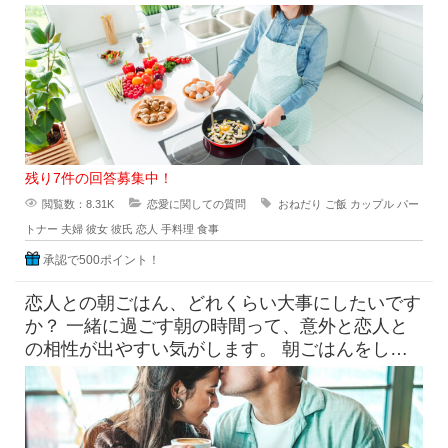
直に嬉しいという気持ち
残り7件の回答募集中！
閲覧数：8.31K
恋愛に関しての質問
おねだり
ご飯
カップル
パー
トナー
夫婦
彼女
彼氏
恋人
手料理
食事
承認で500ポイント！
恋人との朝ごはん、どれくらい大事にしたいです
か？ 一緒に過ごす朝の時間って、意外と恋人と
の相性が出やすい気がします。 朝ごはんをしっ
かり食べたい派と、ギリギ