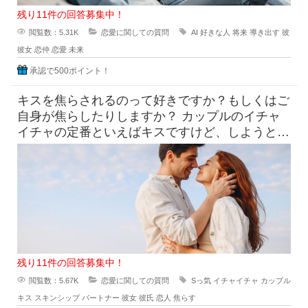
残り11件の回答募集中！
閲覧数：5.31K
恋愛に関しての質問
AI
好きな人
将来
導き出す
彼
彼女
恋仲
恋愛
未来
承認で500ポイント！
キスを焦らされるのって好きですか？もしくはご
自身が焦らしたりしますか？ カップルのイチャ
イチャの定番といえばキスですけど、しようとし
てるのにだめって言われ
残り11件の回答募集中！
閲覧数：5.67K
恋愛に関しての質問
Sっ気
イチャイチャ
カップル
キス
スキンシップ
パートナー
彼女
彼氏
恋人
焦らす