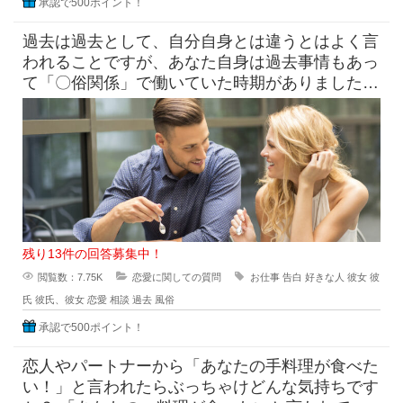
承認で500ポイント！
過去は過去として、自分自身とは違うとはよく言
われることですが、あなた自身は過去事情もあっ
て「〇俗関係」で働いていた時期がありました
が、それを経ていまの自分がある
残り13件の回答募集中！
閲覧数：7.75K
恋愛に関しての質問
お仕事
告白
好きな人
彼女
彼
氏
彼氏、彼女
恋愛
相談
過去
風俗
承認で500ポイント！
恋人やパートナーから「あなたの手料理が食べた
い！」と言われたらぶっちゃけどんな気持ちです