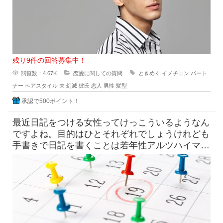
残り9件の回答募集中！
閲覧数：4.67K
恋愛に関しての質問
ときめく
イメチェン
パート
ナー
ヘアスタイル
夫
幻滅
彼氏
恋人
男性
髪型
承認で500ポイント！
最近日記をつける女性ってけっこういるようなん
ですよね。目的はひとそれぞれでしょうけれども
手書きで日記を書くことは若年性アルツハイマー
にも効果はすこしくらいは貢献