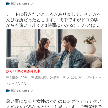
承認で500ポイント！
デートに行きたいところがありまして、そこがへ
んぴな所だったとします。 街中ですがドコの駅
からも遠い（歩くと1時間はかかる）、バスは出
てるけど本数少なめ。 目
残り11件の回答募集中！
閲覧数：5.04K
恋愛に関しての質問
おでかけ
カフェ
デート
パー
トナー
彼女
彼氏
承認で500ポイント！
暑い夏になると女性のかたのロングヘアってケア
大変なんだろなぁといつも思います、ご苦労様で