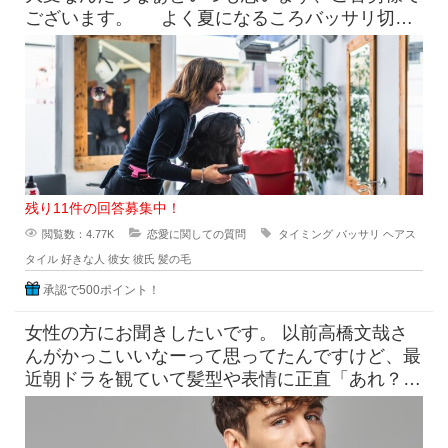
ございます。 よく夏になるころバッサリ切っ
たらどうなのよって言っ
残り11件の回答募集中！
閲覧数：4.77K
恋愛に関しての質問
タイミング
バッサリ
ヘアス
タイル
好きな人
彼女
彼氏
髪の毛
承認で500ポイント！
女性の方にお聞きしたいです。 以前高橋文哉さ
んがかっこいいなーって思ってたんですけど、最
近朝ドラを観ていて髪型や表情に正直「あれ？こ
んなんだっけ？」みたいにな