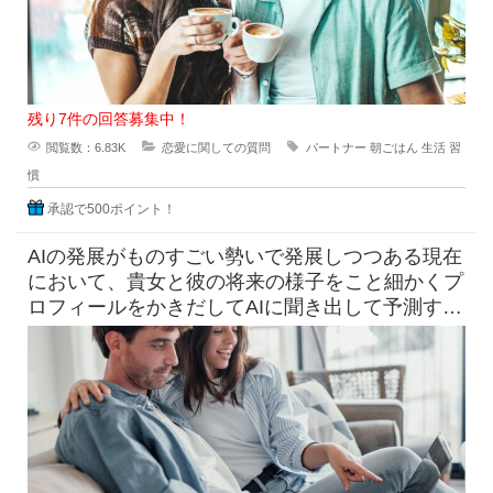
残り7件の回答募集中！
閲覧数：6.83K
恋愛に関しての質問
パートナー
朝ごはん
生活
習
慣
承認で500ポイント！
AIの発展がものすごい勢いで発展しつつある現在
において、貴女と彼の将来の様子をこと細かくプ
ロフィールをかきだしてAIに聞き出して予測すら
できる時代になっています