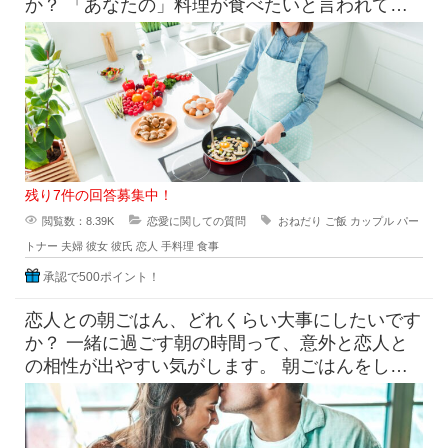
か？ 「あなたの」料理が食べたいと言われて素
直に嬉しいという気持ち
残り7件の回答募集中！
閲覧数：8.39K
恋愛に関しての質問
おねだり
ご飯
カップル
パー
トナー
夫婦
彼女
彼氏
恋人
手料理
食事
承認で500ポイント！
恋人との朝ごはん、どれくらい大事にしたいです
か？ 一緒に過ごす朝の時間って、意外と恋人と
の相性が出やすい気がします。 朝ごはんをしっ
かり食べたい派と、ギリギ