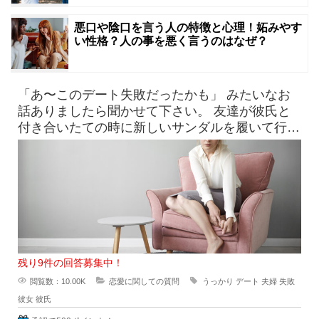
悪口や陰口を言う人の特徴と心理！妬みやす
い性格？人の事を悪く言うのはなぜ？
「あ〜このデート失敗だったかも」 みたいなお
話ありましたら聞かせて下さい。 友達が彼氏と
付き合いたての時に新しいサンダルを履いて行っ
たら、見事に靴擦れを
残り9件の回答募集中！
閲覧数：10.00K
恋愛に関しての質問
うっかり
デート
夫婦
失敗
彼女
彼氏