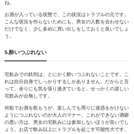
ね。
お酒が入っている状態で、この状況はトラブルの元です。
こんな状況を作らないためにも、男女の人数を合わせない
だけでなく、少し多めに買い出しをしておくと良いでしょ
う。
5.酔いつぶれない
宅飲みでの鉄則は、とにかく酔いつぶれないことです。こ
れは自分自身でしっかりするしかありません。だからと言
って、余りにも気を張り過ぎていると、せっかくの楽しい
宅飲みが台無しです。
何処でお酒を飲もうが、楽しんでも周りに迷惑をかけない
ようにつぶれないのが大人のマナー。これができない酒癖
の悪い方は、男女の宅飲みには参加しないほうが良いでし
ょう。お店で飲み以上にトラブルを起こす可能性大です。