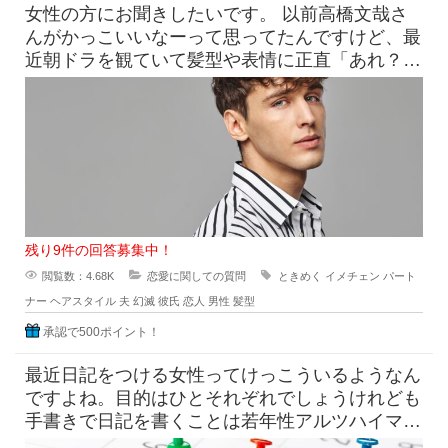
女性の方にお聞きしたいです。 以前高橋文哉さ
んがかっこいいなーって思ってたんですけど、最
近朝ドラを観ていて髪型や表情に正直「あれ？こ
んなんだっけ？」みたいにな
残り9件の回答募集中！
閲覧数：4.68K
恋愛に関しての質問
ときめく
イメチェン
パート
ナー
ヘアスタイル
夫
幻滅
彼氏
恋人
男性
髪型
承認で500ポイント！
最近日記をつける女性ってけっこういるようなん
ですよね。目的はひとそれぞれでしょうけれども
手書きで日記を書くことは若年性アルツハイマー
にも効果はすこしくらいは貢献