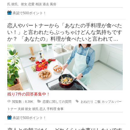
氏
彼氏、彼女
恋愛
相談
過去
風俗
承認で500ポイント！
恋人やパートナーから「あなたの手料理が食べた
い！」と言われたらぶっちゃけどんな気持ちです
か？ 「あなたの」料理が食べたいと言われて素
直に嬉しいという気持ち
残り7件の回答募集中！
閲覧数：8.39K
恋愛に関しての質問
おねだり
ご飯
カップル
パー
トナー
夫婦
彼女
彼氏
恋人
手料理
食事
承認で500ポイント！