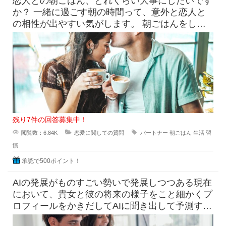
恋人との朝ごはん、どれくらい大事にしたいです
か？ 一緒に過ごす朝の時間って、意外と恋人と
の相性が出やすい気がします。 朝ごはんをしっ
かり食べたい派と、ギリギ
残り7件の回答募集中！
閲覧数：6.84K
恋愛に関しての質問
パートナー
朝ごはん
生活
習
慣
承認で500ポイント！
AIの発展がものすごい勢いで発展しつつある現在
において、貴女と彼の将来の様子をこと細かくプ
ロフィールをかきだしてAIに聞き出して予測すら
できる時代になっています