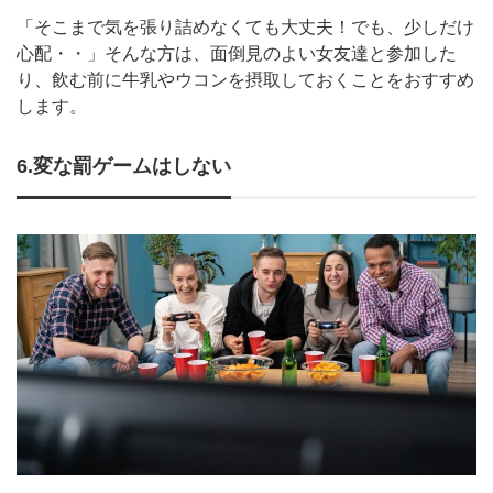
「そこまで気を張り詰めなくても大丈夫！でも、少しだけ
心配・・」そんな方は、面倒見のよい女友達と参加した
り、飲む前に牛乳やウコンを摂取しておくことをおすすめ
します。
6.変な罰ゲームはしない