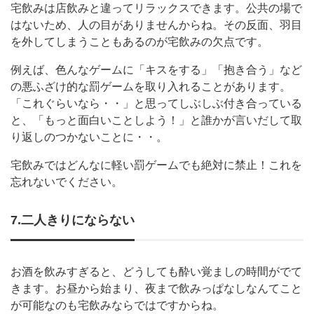
宅飲みは店飲みと違ってリラックスできます。公共の場で
はないため、人の目がありませんからね。その反面、羽目
を外してしまうこともあるのが宅飲みの欠点です。
例えば、色んなゲームに「キスをする」「抱き合う」など
の悪ふざけ的な罰ゲームを取り入れることがあります。
「これぐらいなら・・」と思ってしぶしぶ付き合っている
と、「もっと面白いことしよう！」と誰かが言いだして取
り返しのつかないことに・・。
宅飲みではどんなに軽い罰ゲームでも絶対に禁止！これを
忘れないでください。
7.二人きりにならない
お酒を飲みすぎると、どうしても酔い覚ましの時間がでて
きます。お昼から始まり、夜まで飲みっぱなしなんてこと
が可能なのも宅飲みならではですからね。