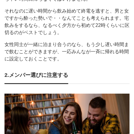
それなのに遅い時間から飲み始めて終電を逃すと、男と女
ですから酔った勢いで・・なんてことも考えられます。宅
飲みをするなら、なるべく夕方から初めて22時くらいに区
切るのがベストでしょう。
女性同士が一緒に泊まり合うのなら、もう少し遅い時間ま
で飲むことができますが、一応みんなが一斉に帰れる時間
に設定しておくことです。
2.メンバー選びに注意する