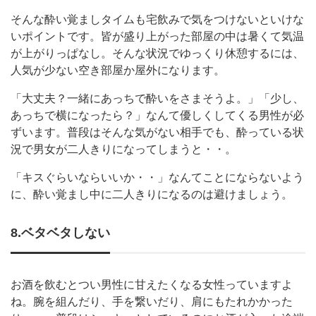
そんな酔い覚ましタイムも宅飲みで気をつけないといけな
いポイントです。皆が盛り上がった部屋の中は暑くて気温
が上がりっぱなし。そんな状況でゆっくり休憩するには、
人気が少ない空き部屋か屋外になります。
「大丈夫？一緒にあっちで酔いをさまそうよ。」「少し、
あっちで横になったら？」なんて優しくしてくる男性が必
ずいます。普段はそんな気がない相手でも、酔っている状
況で男女が二人きりになってしまうと・・。
「キスぐらいならいいか・・」なんてことにならないよう
に、酔い覚まし中に二人きりになるのは避けましょう。
8.ベタベタしない
お酒を飲むとつい男性に甘えたくなる女性っていますよ
ね。腕を組んだり、手を繋いだり、肩にもたれかかった