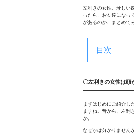
左利きの女性、珍しい
ったら、お友達になっ
があるのか、まとめて
目次
〇左利きの女性は頭
まずはじめにご紹介し
ますね。昔から、左利
か。
なぜかは分かりません