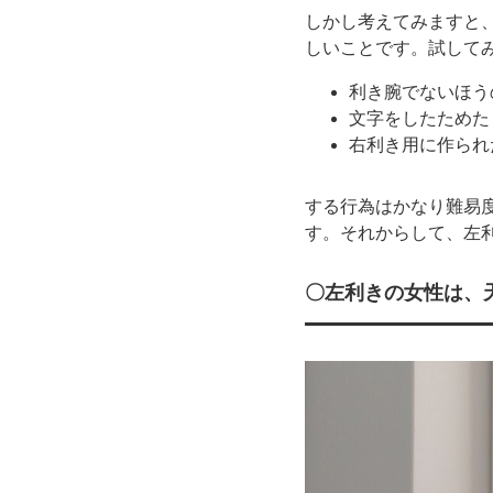
しかし考えてみますと
しいことです。試して
利き腕でないほう
文字をしたためた
右利き用に作られ
する行為はかなり難易
す。それからして、左
〇左利きの女性は、