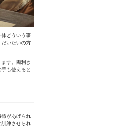
一体どういう事
、だいたいの方
ります。両利き
の手も使えると
特徴があげられ
に訓練させられ