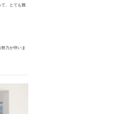
って、とても難
の努力が伴いま