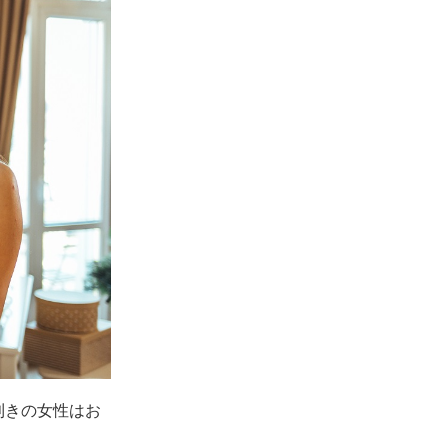
利きの女性はお