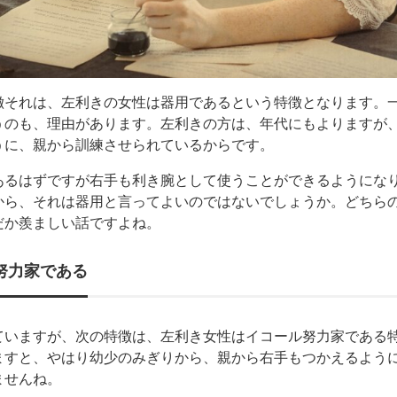
徴それは、左利きの女性は器用であるという特徴となります。
うのも、理由があります。左利きの方は、年代にもよりますが
うに、親から訓練させられているからです。
あるはずですが右手も利き腕として使うことができるようにな
から、それは器用と言ってよいのではないでしょうか。どちら
だか羨ましい話ですよね。
努力家である
ていますが、次の特徴は、左利き女性はイコール努力家である
ますと、やはり幼少のみぎりから、親から右手もつかえるよう
ませんね。