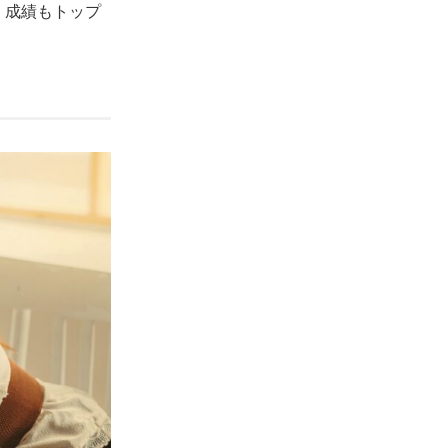
、成績もトップ