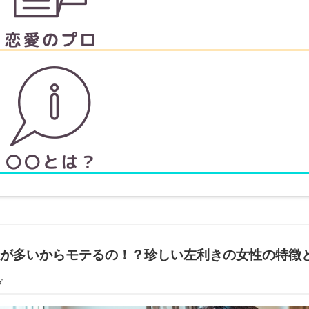
が多いからモテるの！？珍しい左利きの女性の特徴
プ