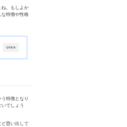
よね。もしよか
んな特徴や性格
OPEN
いう特徴となり
ないでしょう
など思い出して