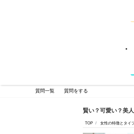
質問一覧
質問をする
賢い？可愛い？美人
TOP
女性の特徴とタイ