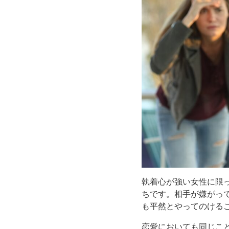
執着心が強い女性に限
ちです。相手が嫌がっ
も平然とやってのける
恋愛においても同じこ