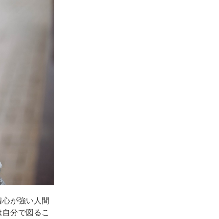
着心が強い人間
は自分で図るこ