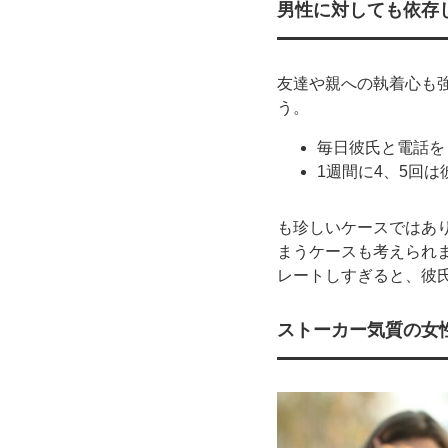
男性に対しても依存
友達や親への執着心も
う。
毎日彼氏と電話を
1週間に4、5回
も珍しいケースではあ
まうケースも考えられ
レートしすぎると、彼
ストーカー気質の女