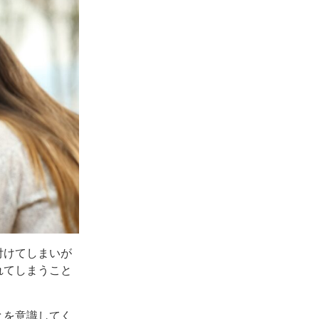
付けてしまいが
れてしまうこと
とを意識してく