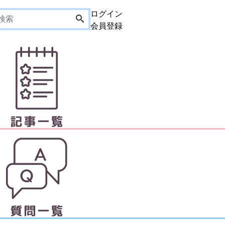
ログイン
会員登録