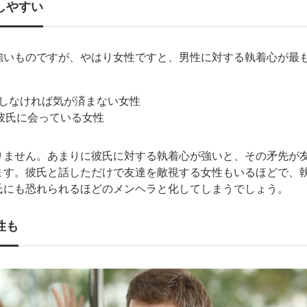
しやすい
強いものですが、やはり女性ですと、男性に対する執着心が最
しなければ気が済まない女性
は彼氏に会っている女性
りません。あまりに彼氏に対する執着心が強いと、その矛先が
ます。彼氏と話しただけで友達を敵視する女性もいるほどで、
氏にも恐れられるほどのメンヘラと化してしまうでしょう。
性も