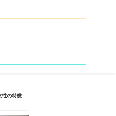
女性の特徴