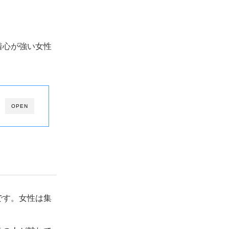
着心が強い女性
OPEN
です。女性は集