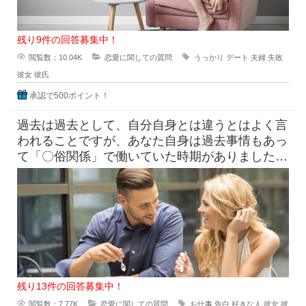
残り9件の回答募集中！
閲覧数：10.04K
恋愛に関しての質問
うっかり
デート
夫婦
失敗
彼女
彼氏
承認で500ポイント！
過去は過去として、自分自身とは違うとはよく言
われることですが、あなた自身は過去事情もあっ
て「〇俗関係」で働いていた時期がありました
が、それを経ていまの自分がある
残り13件の回答募集中！
閲覧数：7.77K
恋愛に関しての質問
お仕事
告白
好きな人
彼女
彼