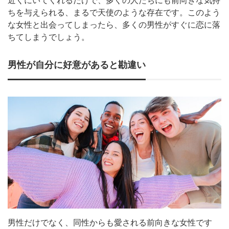
近くにいてくれるだけで、多くの人たちにも前向きな気持
ちを与えられる、まるで天使のような存在です。このよう
な女性と出会ってしまったら、多くの男性がすぐに恋に落
ちてしまうでしょう。
男性が自分に好意があると勘違い
男性だけでなく、同性からも愛される前向きな女性です