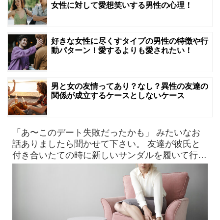
女性に対して愛想笑いする男性の心理！
好きな女性に尽くすタイプの男性の特徴や行
動パターン！愛するよりも愛されたい！
男と女の友情ってあり？なし？異性の友達の
関係が成立するケースとしないケース
「あ〜このデート失敗だったかも」 みたいなお
話ありましたら聞かせて下さい。 友達が彼氏と
付き合いたての時に新しいサンダルを履いて行っ
たら、見事に靴擦れを