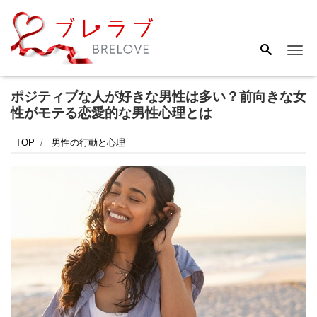
Me
ポジティブな人が好きな男性は多い？前向きな女
性がモテる恋愛的な男性心理とは
TOP
男性の行動と心理