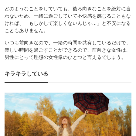
どのようなことをしていても、後ろ向きなことを絶対に言
わないため、一緒に過ごしていて不快感を感じることもな
ければ、「もしかして楽しくないんじゃ…」と不安になる
こともありません。
いつも前向きなので、一緒の時間を共有しているだけで、
楽しい時間を過ごすことができるので、前向きな女性は、
男性にとって理想の女性像のひとつと言えるでしょう。
キラキラしている