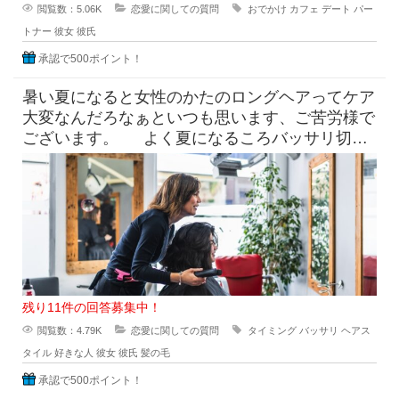
閲覧数：5.06K
恋愛に関しての質問
おでかけ
カフェ
デート
パー
トナー
彼女
彼氏
承認で500ポイント！
暑い夏になると女性のかたのロングヘアってケア
大変なんだろなぁといつも思います、ご苦労様で
ございます。 よく夏になるころバッサリ切っ
たらどうなのよって言っ
残り11件の回答募集中！
閲覧数：4.79K
恋愛に関しての質問
タイミング
バッサリ
ヘアス
タイル
好きな人
彼女
彼氏
髪の毛
承認で500ポイント！