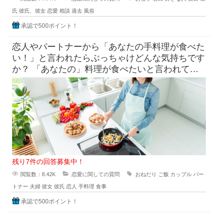
氏
彼氏、彼女
恋愛
相談
過去
風俗
承認で500ポイント！
恋人やパートナーから「あなたの手料理が食べた
い！」と言われたらぶっちゃけどんな気持ちです
か？ 「あなたの」料理が食べたいと言われて素
直に嬉しいという気持ち
残り7件の回答募集中！
閲覧数：8.42K
恋愛に関しての質問
おねだり
ご飯
カップル
パー
トナー
夫婦
彼女
彼氏
恋人
手料理
食事
承認で500ポイント！