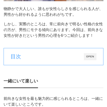
物静かで大人しい、誰もが女性らしさを感じられる人が、
男性から好かれるように思われがちです。
しかし、実際のところは、常に前向きで明るい性格の女性
の方が、男性にモテる傾向にあります。今回は、前向きな
女性が好きだという男性の心理を6つご紹介します！
目次
OPEN
一緒にいて楽しい
前向きな女性を最も魅力的に感じられるところは、一緒に
いて楽しいところです。