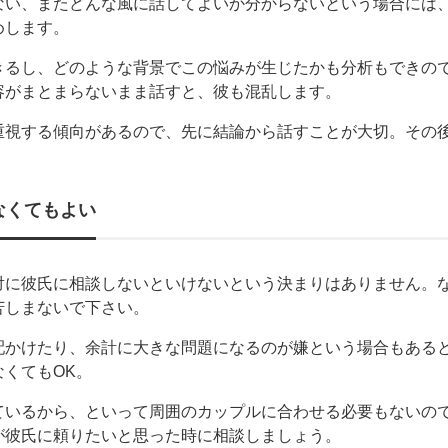
ない、またどんな風に話してよいか分からないという場合には
めします。
きるし、どのような背景でこの悩みが生じたかも分析もできの
容がまとまらないまま話すと、彼も混乱します。
重視する傾向があるので、先に結論から話すことが大切。その
。
なくてもよい
対に彼氏に相談しないといけないという決まりはありません。
苦しまないで下さい。
配かけたり、余計に大きな問題になるのが嫌という場合もある
くてもOK。
ているから、といって周囲のカップルに合わせる必要もないの
が彼氏に頼りたいと思った時に相談しましょう。