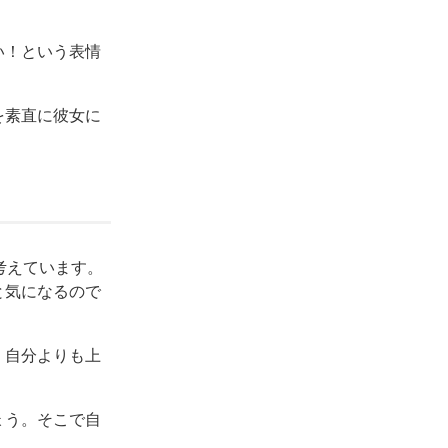
い！という表情
を素直に彼女に
考えています。
と気になるので
く自分よりも上
ょう。そこで自