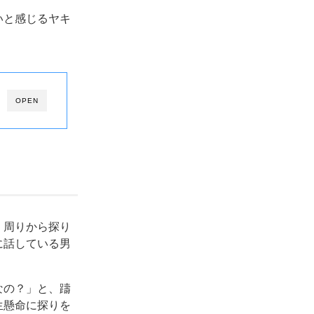
いと感じるヤキ
OPEN
、周りから探り
に話している男
なの？」と、躊
生懸命に探りを