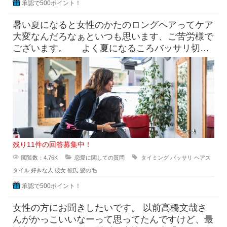
承認で500ポイント！
暑い夏になると女性のかたのロングヘアってケア
大変なんだろなぁといつも思います、ご苦労様で
ございます。 よく夏になるころバッサリ切っ
たらどうなのよって言っ
残り11件の回答募集中！
閲覧数：4.76K
恋愛に関しての質問
タイミング
バッサリ
ヘアス
タイル
好きな人
彼女
彼氏
髪の毛
承認で500ポイント！
女性の方にお聞きしたいです。 以前高橋文哉さ
んがかっこいいなーって思ってたんですけど、最