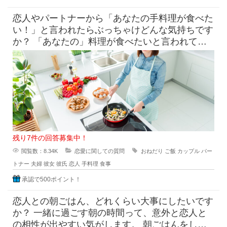
恋人やパートナーから「あなたの手料理が食べた
い！」と言われたらぶっちゃけどんな気持ちです
か？ 「あなたの」料理が食べたいと言われて素
直に嬉しいという気持ち
残り7件の回答募集中！
閲覧数：8.34K
恋愛に関しての質問
おねだり
ご飯
カップル
パー
トナー
夫婦
彼女
彼氏
恋人
手料理
食事
承認で500ポイント！
恋人との朝ごはん、どれくらい大事にしたいです
か？ 一緒に過ごす朝の時間って、意外と恋人と
の相性が出やすい気がします。 朝ごはんをしっ