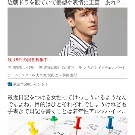
近朝ドラを観ていて髪型や表情に正直「あれ？こ
んなんだっけ？」みたいにな
残り9件の回答募集中！
閲覧数：4.67K
恋愛に関しての質問
ときめく
イメチェン
パート
ナー
ヘアスタイル
夫
幻滅
彼氏
恋人
男性
髪型
承認で500ポイント！
最近日記をつける女性ってけっこういるようなん
ですよね。目的はひとそれぞれでしょうけれども
手書きで日記を書くことは若年性アルツハイマー
にも効果はすこしくらいは貢献