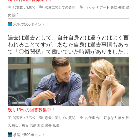
閲覧数：9.97K
恋愛に関しての質問
うっかり
デート
夫婦
失敗
彼
女
彼氏
承認で500ポイント！
過去は過去として、自分自身とは違うとはよく言
われることですが、あなた自身は過去事情もあっ
て「〇俗関係」で働いていた時期がありました
が、それを経ていまの自分がある
残り13件の回答募集中！
閲覧数：7.72K
恋愛に関しての質問
お仕事
告白
好きな人
彼女
彼
氏
彼氏、彼女
恋愛
相談
過去
風俗
承認で500ポイント！