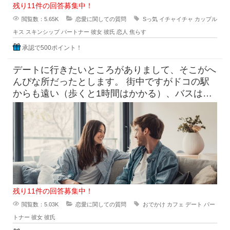
残り11件の回答募集中！
閲覧数：5.65K
恋愛に関しての質問
Sっ気
イチャイチャ
カップル
キス
スキンシップ
パートナー
彼女
彼氏
恋人
焦らす
承認で500ポイント！
デートに行きたいところがありまして、そこがへ
んぴな所だったとします。 街中ですがドコの駅
からも遠い（歩くと1時間はかかる）、バスは出
てるけど本数少なめ。 目
残り11件の回答募集中！
閲覧数：5.03K
恋愛に関しての質問
おでかけ
カフェ
デート
パー
トナー
彼女
彼氏