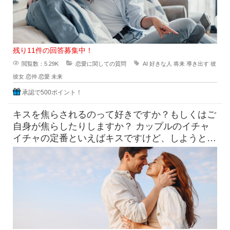
残り11件の回答募集中！
閲覧数：5.29K
恋愛に関しての質問
AI
好きな人
将来
導き出す
彼
彼女
恋仲
恋愛
未来
承認で500ポイント！
キスを焦らされるのって好きですか？もしくはご
自身が焦らしたりしますか？ カップルのイチャ
イチャの定番といえばキスですけど、しようとし
てるのにだめって言われ