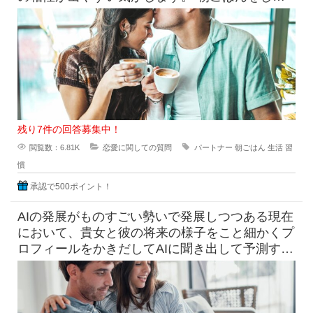
かり食べたい派と、ギリギ
残り7件の回答募集中！
閲覧数：6.81K
恋愛に関しての質問
パートナー
朝ごはん
生活
習
慣
承認で500ポイント！
AIの発展がものすごい勢いで発展しつつある現在
において、貴女と彼の将来の様子をこと細かくプ
ロフィールをかきだしてAIに聞き出して予測すら
できる時代になっています