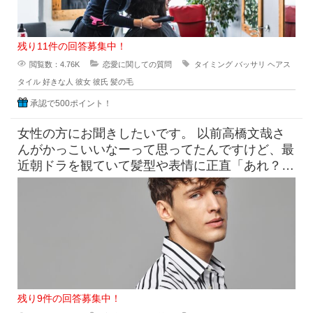
残り11件の回答募集中！
閲覧数：4.76K
恋愛に関しての質問
タイミング
バッサリ
ヘアス
タイル
好きな人
彼女
彼氏
髪の毛
承認で500ポイント！
女性の方にお聞きしたいです。 以前高橋文哉さ
んがかっこいいなーって思ってたんですけど、最
近朝ドラを観ていて髪型や表情に正直「あれ？こ
んなんだっけ？」みたいにな
残り9件の回答募集中！