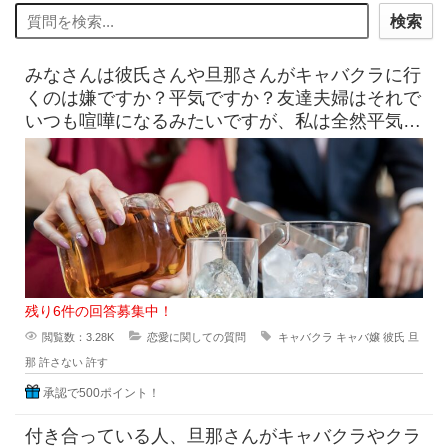
検索
みなさんは彼氏さんや旦那さんがキャバクラに行
くのは嫌ですか？平気ですか？友達夫婦はそれで
いつも喧嘩になるみたいですが、私は全然平気で
す。 いつも同じ所に行
残り6件の回答募集中！
閲覧数：3.28K
恋愛に関しての質問
キャバクラ
キャバ嬢
彼氏
旦
那
許さない
許す
承認で500ポイント！
付き合っている人、旦那さんがキャバクラやクラ