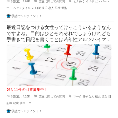
閲覧数：4.67K
恋愛に関しての質問
ときめく
イメチェン
パート
ナー
ヘアスタイル
夫
幻滅
彼氏
恋人
男性
髪型
承認で500ポイント！
最近日記をつける女性ってけっこういるようなん
ですよね。目的はひとそれぞれでしょうけれども
手書きで日記を書くことは若年性アルツハイマー
にも効果はすこしくらいは貢献
残り11件の回答募集中！
閲覧数：4.26K
恋愛に関しての質問
マーク
好きな人
彼女
彼氏
日
記帳
秘密
謎マーク
承認で500ポイント！