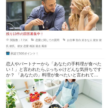
残り13件の回答募集中！
閲覧数：7.71K
恋愛に関しての質問
お仕事
告白
好きな人
彼女
彼
氏
彼氏、彼女
恋愛
相談
過去
風俗
承認で500ポイント！
恋人やパートナーから「あなたの手料理が食べた
い！」と言われたらぶっちゃけどんな気持ちです
か？ 「あなたの」料理が食べたいと言われて素
直に嬉しいという気持ち