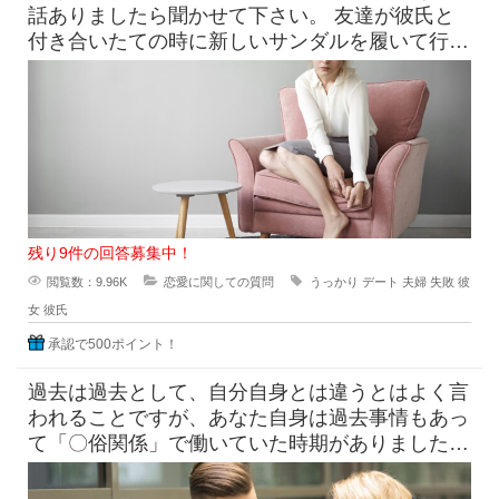
話ありましたら聞かせて下さい。 友達が彼氏と
付き合いたての時に新しいサンダルを履いて行っ
たら、見事に靴擦れを
残り9件の回答募集中！
閲覧数：9.96K
恋愛に関しての質問
うっかり
デート
夫婦
失敗
彼
女
彼氏
承認で500ポイント！
過去は過去として、自分自身とは違うとはよく言
われることですが、あなた自身は過去事情もあっ
て「〇俗関係」で働いていた時期がありました
が、それを経ていまの自分がある