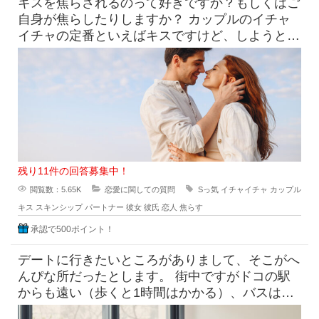
キスを焦らされるのって好きですか？もしくはご
自身が焦らしたりしますか？ カップルのイチャ
イチャの定番といえばキスですけど、しようとし
てるのにだめって言われ
残り11件の回答募集中！
閲覧数：5.65K
恋愛に関しての質問
Sっ気
イチャイチャ
カップル
キス
スキンシップ
パートナー
彼女
彼氏
恋人
焦らす
承認で500ポイント！
デートに行きたいところがありまして、そこがへ
んぴな所だったとします。 街中ですがドコの駅
からも遠い（歩くと1時間はかかる）、バスは出
てるけど本数少なめ。 目