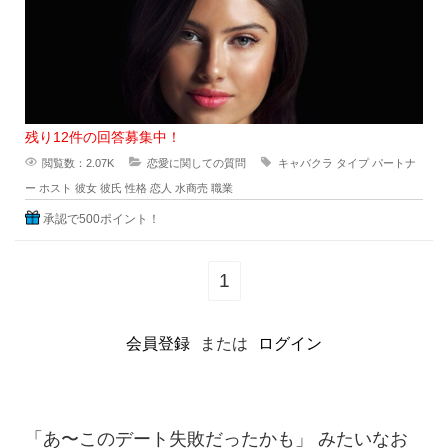
残り12件の回答募集中！
閲覧数：2.07K
恋愛に関しての質問
キャバクラ
タイプ
パートナ
ー
ホスト
彼女
彼氏
性格
恋人
水商売
職業
承認で500ポイント！
1
会員登録
または
ログイン
「あ〜このデート失敗だったかも」 みたいなお