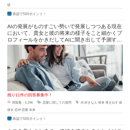
慣
承認で500ポイント！
AIの発展がものすごい勢いで発展しつつある現在
において、貴女と彼の将来の様子をこと細かくプ
ロフィールをかきだしてAIに聞き出して予測すら
できる時代になっています
残り11件の回答募集中！
閲覧数：5.29K
恋愛に関しての質問
AI
好きな人
将来
導き出す
彼
彼女
恋仲
恋愛
未来
承認で500ポイント！