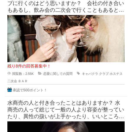
ブに行くのはどう思いますか？ 会社の付き合い
もあるし、飲み会の二次会で行くこともあると思
うんです。ＢＡＲも女性の人が
残り8件の回答募集中！
閲覧数：2.55K
恋愛に関しての質問
キャバクラ
クラブ
ホステス
二次会
ＢＡＲ
承認で500ポイント！
水商売の人と付き合ったことはありますか？ 水
商売の人って総じて一般の人より容姿が整ってい
たり、異性の扱いが上手かったり、いいところも
たくさんありますが、一