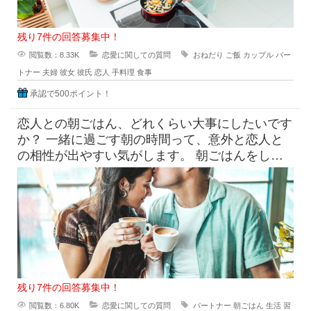
残り7件の回答募集中！
閲覧数：8.33K
恋愛に関しての質問
おねだり
ご飯
カップル
パー
トナー
夫婦
彼女
彼氏
恋人
手料理
食事
承認で500ポイント！
恋人との朝ごはん、どれくらい大事にしたいです
か？ 一緒に過ごす朝の時間って、意外と恋人と
の相性が出やすい気がします。 朝ごはんをしっ
かり食べたい派と、ギリギ
残り7件の回答募集中！
閲覧数：6.80K
恋愛に関しての質問
パートナー
朝ごはん
生活
習