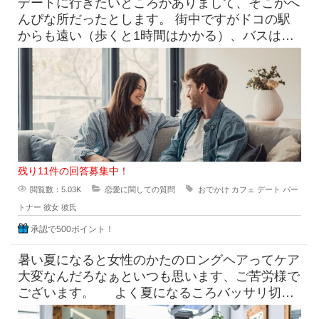
デートに行きたいところがありまして、そこがへ
んぴな所だったとします。 街中ですがドコの駅
からも遠い（歩くと1時間はかかる）、バスは出
てるけど本数少なめ。 目
残り11件の回答募集中！
閲覧数：5.03K
恋愛に関しての質問
おでかけ
カフェ
デート
パー
トナー
彼女
彼氏
承認で500ポイント！
暑い夏になると女性のかたのロングヘアってケア
大変なんだろなぁといつも思います、ご苦労様で
ございます。 よく夏になるころバッサリ切っ
たらどうなのよって言っ