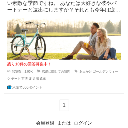
い素敵な季節ですね。 あなたは大好きな彼やパ
ートナーと遠出にしますか？それとも今年は疲れ
そうだし絶対人がたくさんい
残り10件の回答募集中！
閲覧数：2.93K
恋愛に関しての質問
お出かけ
ゴールデンウィー
ク
デート
万博
彼
近場
遠出
承認で500ポイント！
1
会員登録
または
ログイン