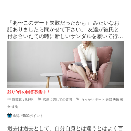
「あ〜このデート失敗だったかも」 みたいなお
話ありましたら聞かせて下さい。 友達が彼氏と
付き合いたての時に新しいサンダルを履いて行っ
たら、見事に靴擦れを
残り9件の回答募集中！
閲覧数：9.97K
恋愛に関しての質問
うっかり
デート
夫婦
失敗
彼
女
彼氏
承認で500ポイント！
過去は過去として、自分自身とは違うとはよく言