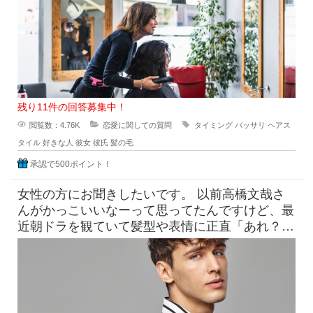
残り11件の回答募集中！
閲覧数：4.76K
恋愛に関しての質問
タイミング
バッサリ
ヘアス
タイル
好きな人
彼女
彼氏
髪の毛
承認で500ポイント！
女性の方にお聞きしたいです。 以前高橋文哉さ
んがかっこいいなーって思ってたんですけど、最
近朝ドラを観ていて髪型や表情に正直「あれ？こ
んなんだっけ？」みたいにな