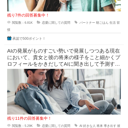
残り7件の回答募集中！
閲覧数：6.81K
恋愛に関しての質問
パートナー
朝ごはん
生活
習
慣
承認で500ポイント！
AIの発展がものすごい勢いで発展しつつある現在
において、貴女と彼の将来の様子をこと細かくプ
ロフィールをかきだしてAIに聞き出して予測すら
できる時代になっています
残り11件の回答募集中！
閲覧数：5.29K
恋愛に関しての質問
AI
好きな人
将来
導き出す
彼