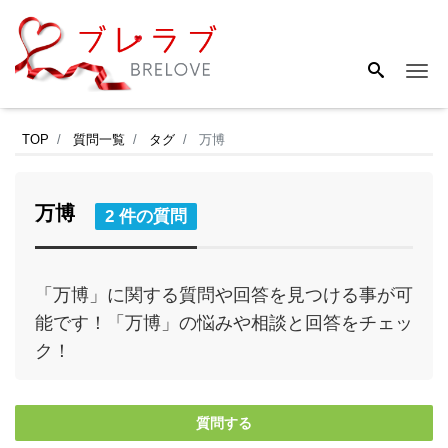
Me
TOP
質問一覧
タグ
万博
万博
2 件の質問
「万博」に関する質問や回答を見つける事が可
能です！「万博」の悩みや相談と回答をチェッ
ク！
質問する