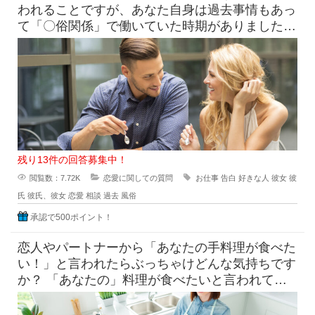
われることですが、あなた自身は過去事情もあっ
て「〇俗関係」で働いていた時期がありました
が、それを経ていまの自分がある
残り13件の回答募集中！
閲覧数：7.72K
恋愛に関しての質問
お仕事
告白
好きな人
彼女
彼
氏
彼氏、彼女
恋愛
相談
過去
風俗
承認で500ポイント！
恋人やパートナーから「あなたの手料理が食べた
い！」と言われたらぶっちゃけどんな気持ちです
か？ 「あなたの」料理が食べたいと言われて素
直に嬉しいという気持ち