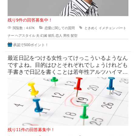
残り9件の回答募集中！
閲覧数：4.67K
恋愛に関しての質問
ときめく
イメチェン
パート
ナー
ヘアスタイル
夫
幻滅
彼氏
恋人
男性
髪型
承認で500ポイント！
最近日記をつける女性ってけっこういるようなん
ですよね。目的はひとそれぞれでしょうけれども
手書きで日記を書くことは若年性アルツハイマー
にも効果はすこしくらいは貢献
残り11件の回答募集中！