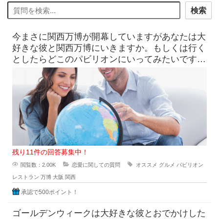
検索
今まさに関西万博が開幕していますがあなたは大
好きな彼と関西万博にいきますか。もしくは行く
としたらどこのパビリオンにいってみたいですか
？？ 連日テレビに万博がで
残り11件の回答募集中！
閲覧数：2.00K
恋愛に関しての質問
オススメ
グルメ
パビリオン
レストラン
万博
大阪
関西
承認で500ポイント！
ゴールデンウィークは大好きな彼とおでかけした