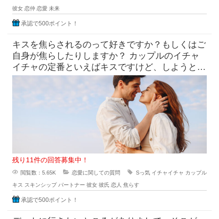
彼女
恋仲
恋愛
未来
承認で500ポイント！
キスを焦らされるのって好きですか？もしくはご
自身が焦らしたりしますか？ カップルのイチャ
イチャの定番といえばキスですけど、しようとし
てるのにだめって言われ
残り11件の回答募集中！
閲覧数：5.65K
恋愛に関しての質問
Sっ気
イチャイチャ
カップル
キス
スキンシップ
パートナー
彼女
彼氏
恋人
焦らす
承認で500ポイント！