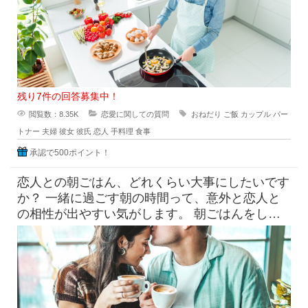
残り7件の回答募集中！
閲覧数：8.35K
恋愛に関しての質問
おねだり
ご飯
カップル
パー
トナー
夫婦
彼女
彼氏
恋人
手料理
食事
承認で500ポイント！
恋人との朝ごはん、どれくらい大事にしたいです
か？ 一緒に過ごす朝の時間って、意外と恋人と
の相性が出やすい気がします。 朝ごはんをしっ
かり食べたい派と、ギリギ