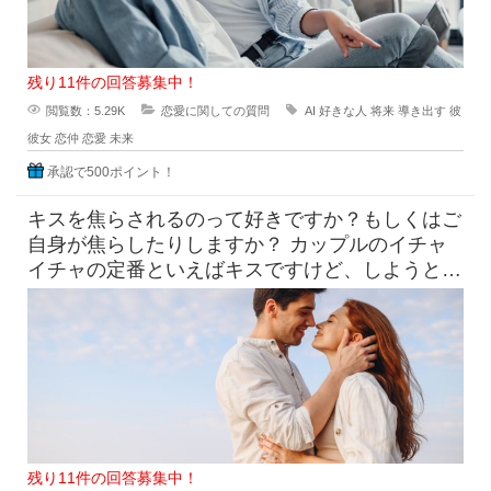
残り11件の回答募集中！
閲覧数：5.29K
恋愛に関しての質問
AI
好きな人
将来
導き出す
彼
彼女
恋仲
恋愛
未来
承認で500ポイント！
キスを焦らされるのって好きですか？もしくはご
自身が焦らしたりしますか？ カップルのイチャ
イチャの定番といえばキスですけど、しようとし
てるのにだめって言われ
残り11件の回答募集中！