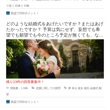
で追う
目移り
行動
承認で500ポイント！
どのような結婚式をあげたいですか？またはあげ
たかったですか？ 予算は気にせず、妄想でも希
望でも願望でも今のところ予定が無くても、なん
でも聞いてみたいです。
残り13件の回答募集中！
閲覧数：1.59K
恋愛に関しての質問
夢
幸せ
彼女
彼氏
結婚式
願
望
承認で500ポイント！