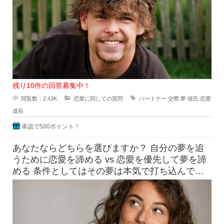
を一緒にすごしていますがこの
残り10件の回答募集中！
閲覧数：2.43K
恋愛に関しての質問
パートナー
交際
夢
彼氏
恋愛
成長
承認で500ポイント！
あなたならどちらを選びますか？ 自分の夢を追
うために恋愛を諦める vs 恋愛を優先して夢を諦
める 条件としてはその夢は本気で打ち込んで頑
張れば5年以