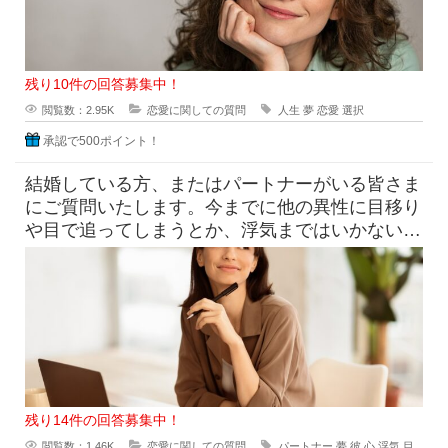
残り10件の回答募集中！
閲覧数：2.95K
恋愛に関しての質問
人生
夢
恋愛
選択
承認で500ポイント！
結婚している方、またはパートナーがいる皆さま
にご質問いたします。今までに他の異性に目移り
や目で追ってしまうとか、浮気まではいかないく
てもパートナー以外の男性を夢
残り14件の回答募集中！
閲覧数：1.46K
恋愛に関しての質問
パートナー
夢
彼
心
浮気
目