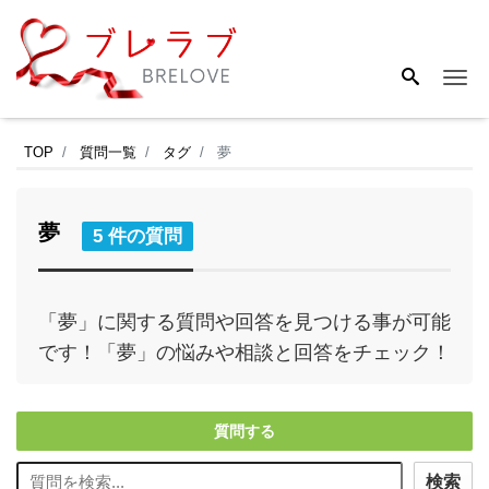
Me
TOP
質問一覧
タグ
夢
夢
5 件の質問
「夢」に関する質問や回答を見つける事が可能
です！「夢」の悩みや相談と回答をチェック！
質問する
検索