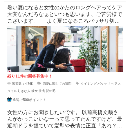
暑い夏になると女性のかたのロングヘアってケア
大変なんだろなぁといつも思います、ご苦労様で
ございます。 よく夏になるころバッサリ切っ
たらどうなのよって言っ
残り11件の回答募集中！
閲覧数：4.76K
恋愛に関しての質問
タイミング
バッサリ
ヘアス
タイル
好きな人
彼女
彼氏
髪の毛
承認で500ポイント！
女性の方にお聞きしたいです。 以前高橋文哉さ
んがかっこいいなーって思ってたんですけど、最
近朝ドラを観ていて髪型や表情に正直「あれ？こ