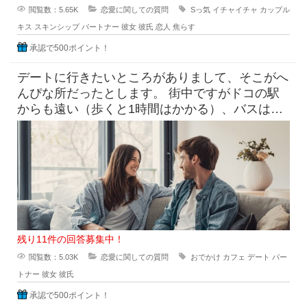
閲覧数：5.65K
恋愛に関しての質問
Sっ気
イチャイチャ
カップル
キス
スキンシップ
パートナー
彼女
彼氏
恋人
焦らす
承認で500ポイント！
デートに行きたいところがありまして、そこがへ
んぴな所だったとします。 街中ですがドコの駅
からも遠い（歩くと1時間はかかる）、バスは出
てるけど本数少なめ。 目
残り11件の回答募集中！
閲覧数：5.03K
恋愛に関しての質問
おでかけ
カフェ
デート
パー
トナー
彼女
彼氏
承認で500ポイント！