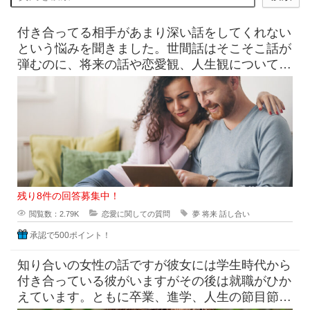
付き合ってる相手があまり深い話をしてくれない
という悩みを聞きました。世間話はそこそこ話が
弾むのに、将来の話や恋愛観、人生観について深
く話し合うとすると、なんだか
残り8件の回答募集中！
閲覧数：2.79K
恋愛に関しての質問
夢
将来
話し合い
承認で500ポイント！
知り合いの女性の話ですが彼女には学生時代から
付き合っている彼がいますがその後は就職がひか
えています。ともに卒業、進学、人生の節目節目