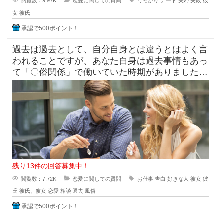
閲覧数：9.97K
恋愛に関しての質問
うっかり
デート
夫婦
失敗
彼
女
彼氏
承認で500ポイント！
過去は過去として、自分自身とは違うとはよく言
われることですが、あなた自身は過去事情もあっ
て「〇俗関係」で働いていた時期がありました
が、それを経ていまの自分がある
残り13件の回答募集中！
閲覧数：7.72K
恋愛に関しての質問
お仕事
告白
好きな人
彼女
彼
氏
彼氏、彼女
恋愛
相談
過去
風俗
承認で500ポイント！