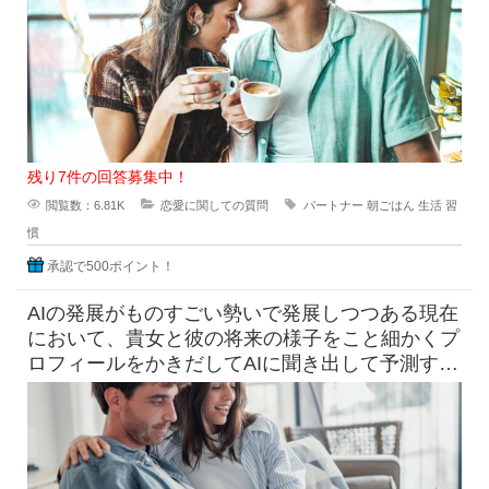
残り7件の回答募集中！
閲覧数：6.81K
恋愛に関しての質問
パートナー
朝ごはん
生活
習
慣
承認で500ポイント！
AIの発展がものすごい勢いで発展しつつある現在
において、貴女と彼の将来の様子をこと細かくプ
ロフィールをかきだしてAIに聞き出して予測すら
できる時代になっています