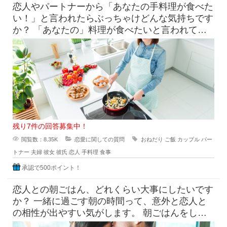
恋人やパートナーから「あなたの手料理が食べた
い！」と言われたらぶっちゃけどんな気持ちです
か？ 「あなたの」料理が食べたいと言われて素
直に嬉しいという気持ち
残り7件の回答募集中！
閲覧数：8.35K
恋愛に関しての質問
おねだり
ご飯
カップル
パー
トナー
夫婦
彼女
彼氏
恋人
手料理
食事
承認で500ポイント！
恋人との朝ごはん、どれくらい大事にしたいです
か？ 一緒に過ごす朝の時間って、意外と恋人と
の相性が出やすい気がします。 朝ごはんをしっ
かり食べたい派と、ギリギ