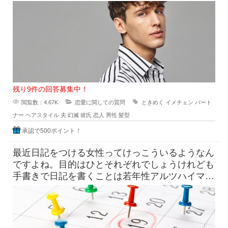
んなんだっけ？」みたいにな
残り9件の回答募集中！
閲覧数：4.67K
恋愛に関しての質問
ときめく
イメチェン
パート
ナー
ヘアスタイル
夫
幻滅
彼氏
恋人
男性
髪型
承認で500ポイント！
最近日記をつける女性ってけっこういるようなん
ですよね。目的はひとそれぞれでしょうけれども
手書きで日記を書くことは若年性アルツハイマー
にも効果はすこしくらいは貢献