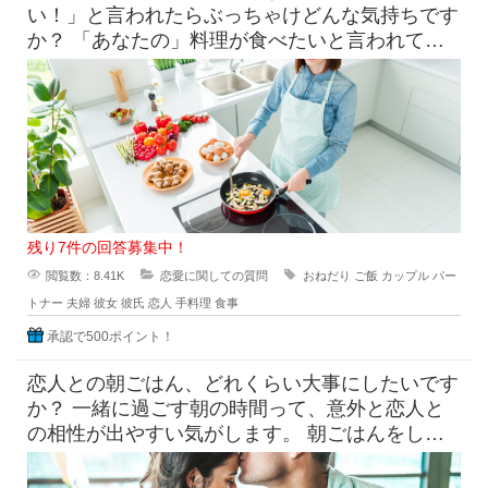
い！」と言われたらぶっちゃけどんな気持ちです
か？ 「あなたの」料理が食べたいと言われて素
直に嬉しいという気持ち
残り7件の回答募集中！
閲覧数：8.41K
恋愛に関しての質問
おねだり
ご飯
カップル
パー
トナー
夫婦
彼女
彼氏
恋人
手料理
食事
承認で500ポイント！
恋人との朝ごはん、どれくらい大事にしたいです
か？ 一緒に過ごす朝の時間って、意外と恋人と
の相性が出やすい気がします。 朝ごはんをしっ
かり食べたい派と、ギリギ