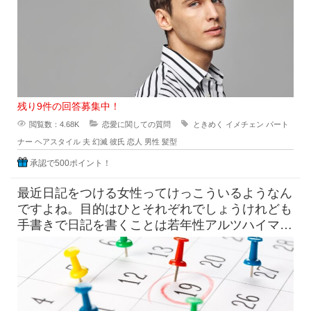
残り9件の回答募集中！
閲覧数：4.68K
恋愛に関しての質問
ときめく
イメチェン
パート
ナー
ヘアスタイル
夫
幻滅
彼氏
恋人
男性
髪型
承認で500ポイント！
最近日記をつける女性ってけっこういるようなん
ですよね。目的はひとそれぞれでしょうけれども
手書きで日記を書くことは若年性アルツハイマー
にも効果はすこしくらいは貢献