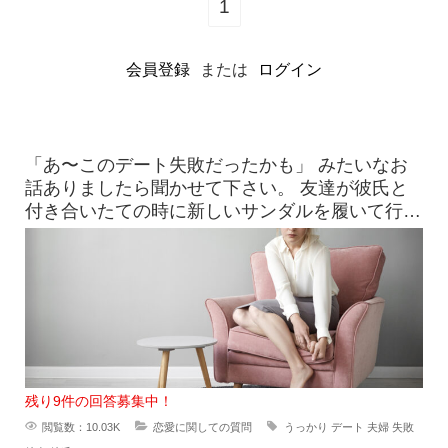
1
会員登録
または
ログイン
「あ〜このデート失敗だったかも」 みたいなお
話ありましたら聞かせて下さい。 友達が彼氏と
付き合いたての時に新しいサンダルを履いて行っ
たら、見事に靴擦れを
残り9件の回答募集中！
閲覧数：10.03K
恋愛に関しての質問
うっかり
デート
夫婦
失敗