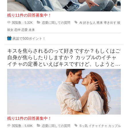
残り11件の回答募集中！
閲覧数：5.32K
恋愛に関しての質問
AI
好きな人
将来
導き出す
彼
彼女
恋仲
恋愛
未来
承認で500ポイント！
キスを焦らされるのって好きですか？もしくはご
自身が焦らしたりしますか？ カップルのイチャ
イチャの定番といえばキスですけど、しようとし
てるのにだめって言われ
残り11件の回答募集中！
閲覧数：5.69K
恋愛に関しての質問
Sっ気
イチャイチャ
カップル