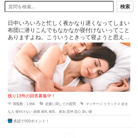
検索
日中いろいろと忙しく夜かなり遅くなってしまい
布団に潜りこんでもなかなか寝付けないってこと
ありますよね。こういうときって寝ようと思えば
思うほど脳は覚醒してしまうと
残り13件の回答募集中！
閲覧数：1.95K
恋愛に関しての質問
マッサージ
リラックス
好き
な人
寝付けない
就寝
彼氏
彼氏、彼女
恋仲
恋心
添い寝
承認で500ポイント！