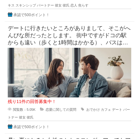
キス
スキンシップ
パートナー
彼女
彼氏
恋人
焦らす
承認で500ポイント！
デートに行きたいところがありまして、そこがへ
んぴな所だったとします。 街中ですがドコの駅
からも遠い（歩くと1時間はかかる）、バスは出
てるけど本数少なめ。 目
残り11件の回答募集中！
閲覧数：5.05K
恋愛に関しての質問
おでかけ
カフェ
デート
パー
トナー
彼女
彼氏
承認で500ポイント！