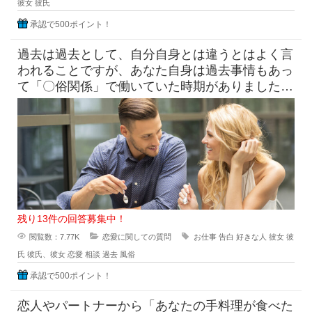
彼女
彼氏
承認で500ポイント！
過去は過去として、自分自身とは違うとはよく言
われることですが、あなた自身は過去事情もあっ
て「〇俗関係」で働いていた時期がありました
が、それを経ていまの自分がある
残り13件の回答募集中！
閲覧数：7.77K
恋愛に関しての質問
お仕事
告白
好きな人
彼女
彼
氏
彼氏、彼女
恋愛
相談
過去
風俗
承認で500ポイント！
恋人やパートナーから「あなたの手料理が食べた