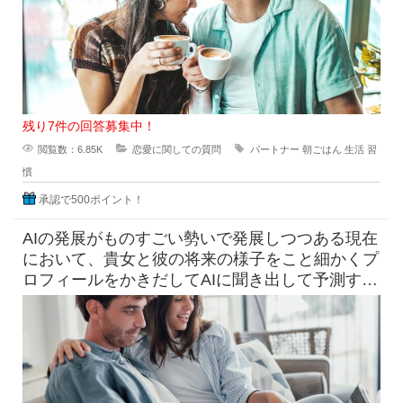
残り7件の回答募集中！
閲覧数：6.85K
恋愛に関しての質問
パートナー
朝ごはん
生活
習
慣
承認で500ポイント！
AIの発展がものすごい勢いで発展しつつある現在
において、貴女と彼の将来の様子をこと細かくプ
ロフィールをかきだしてAIに聞き出して予測すら
できる時代になっています