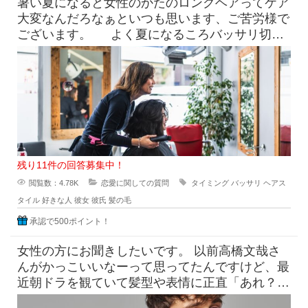
暑い夏になると女性のかたのロングヘアってケア
大変なんだろなぁといつも思います、ご苦労様で
ございます。 よく夏になるころバッサリ切っ
たらどうなのよって言っ
残り11件の回答募集中！
閲覧数：4.78K
恋愛に関しての質問
タイミング
バッサリ
ヘアス
タイル
好きな人
彼女
彼氏
髪の毛
承認で500ポイント！
女性の方にお聞きしたいです。 以前高橋文哉さ
んがかっこいいなーって思ってたんですけど、最
近朝ドラを観ていて髪型や表情に正直「あれ？こ
んなんだっけ？」みたいにな