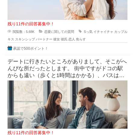
残り11件の回答募集中！
閲覧数：5.68K
恋愛に関しての質問
Sっ気
イチャイチャ
カップル
キス
スキンシップ
パートナー
彼女
彼氏
恋人
焦らす
承認で500ポイント！
デートに行きたいところがありまして、そこがへ
んぴな所だったとします。 街中ですがドコの駅
からも遠い（歩くと1時間はかかる）、バスは出
てるけど本数少なめ。 目
残り11件の回答募集中！