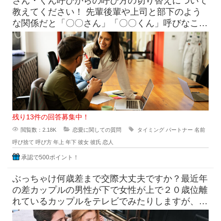
さん・くん呼びからの呼び方の切り替えについて
教えてください！ 先輩後輩や上司と部下のよう
な関係だと「〇〇さん」「〇〇くん」呼びなこと
が多いですよね。ですが
残り13件の回答募集中！
閲覧数：2.18K
恋愛に関しての質問
タイミング
パートナー
名前
呼び捨て
呼び方
年上
年下
彼女
彼氏
恋人
承認で500ポイント！
ぶっちゃけ何歳差まで交際大丈夫ですか？最近年
の差カップルの男性が下で女性が上で２０歳位離
れているカップルをテレビでみたりしますが、お
二人ともとても幸せそうです。