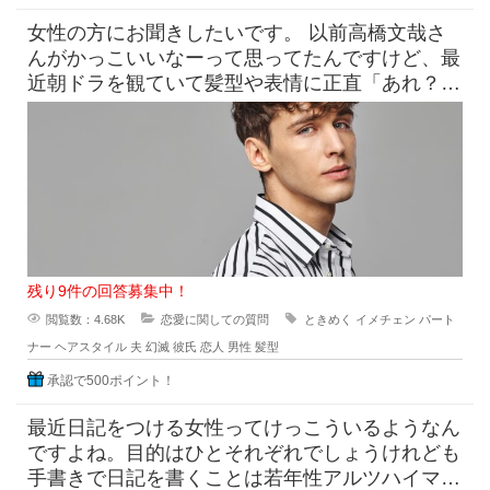
女性の方にお聞きしたいです。 以前高橋文哉さ
んがかっこいいなーって思ってたんですけど、最
近朝ドラを観ていて髪型や表情に正直「あれ？こ
んなんだっけ？」みたいにな
残り9件の回答募集中！
閲覧数：4.68K
恋愛に関しての質問
ときめく
イメチェン
パート
ナー
ヘアスタイル
夫
幻滅
彼氏
恋人
男性
髪型
承認で500ポイント！
最近日記をつける女性ってけっこういるようなん
ですよね。目的はひとそれぞれでしょうけれども
手書きで日記を書くことは若年性アルツハイマー