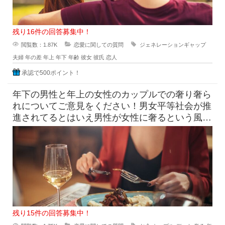
残り16件の回答募集中！
閲覧数：1.87K
恋愛に関しての質問
ジェネレーションギャップ
夫婦
年の差
年上
年下
年齢
彼女
彼氏
恋人
承認で500ポイント！
年下の男性と年上の女性のカップルでの奢り奢ら
れについてご意見をください！男女平等社会が推
進されてるとはいえ男性が女性に奢るという風潮
は根強く残っていますよね。一
残り15件の回答募集中！