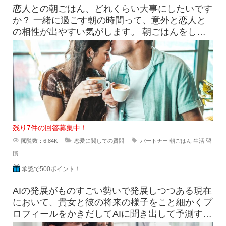
恋人との朝ごはん、どれくらい大事にしたいです
か？ 一緒に過ごす朝の時間って、意外と恋人と
の相性が出やすい気がします。 朝ごはんをしっ
かり食べたい派と、ギリギ
残り7件の回答募集中！
閲覧数：6.84K
恋愛に関しての質問
パートナー
朝ごはん
生活
習
慣
承認で500ポイント！
AIの発展がものすごい勢いで発展しつつある現在
において、貴女と彼の将来の様子をこと細かくプ
ロフィールをかきだしてAIに聞き出して予測すら
できる時代になっています