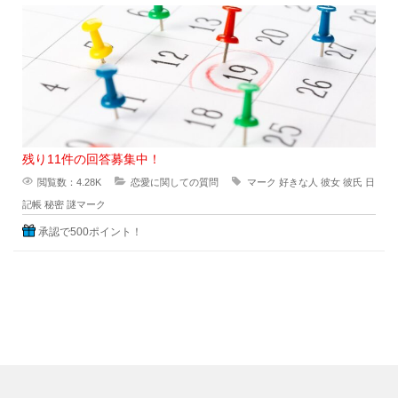
にも効果はすこしくらいは貢献
残り11件の回答募集中！
閲覧数：4.28K
恋愛に関しての質問
マーク
好きな人
彼女
彼氏
日
記帳
秘密
謎マーク
承認で500ポイント！