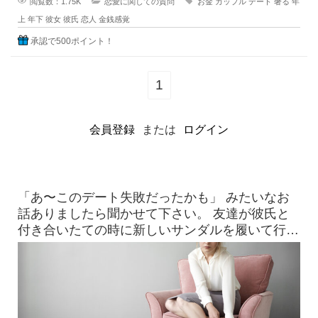
閲覧数：1.75K
恋愛に関しての質問
お金
カップル
デート
奢る
年
上
年下
彼女
彼氏
恋人
金銭感覚
承認で500ポイント！
1
会員登録
または
ログイン
「あ〜このデート失敗だったかも」 みたいなお
話ありましたら聞かせて下さい。 友達が彼氏と
付き合いたての時に新しいサンダルを履いて行っ
たら、見事に靴擦れを