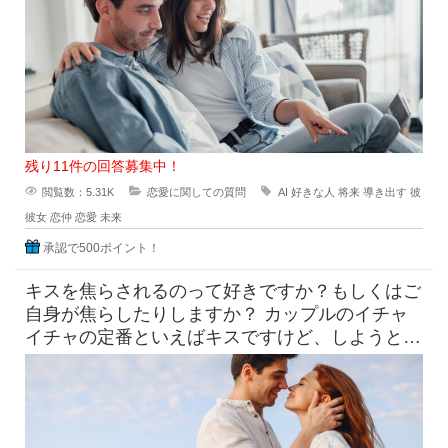
残り11件の回答募集中！
閲覧数：5.31K
恋愛に関しての質問
AI
好きな人
将来
導き出す
彼
彼女
恋仲
恋愛
未来
承認で500ポイント！
キスを焦らされるのって好きですか？もしくはご
自身が焦らしたりしますか？ カップルのイチャ
イチャの定番といえばキスですけど、しようとし
てるのにだめって言われ