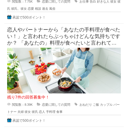
閲覧数：7.75K
恋愛に関しての質問
お仕事
告白
好きな人
彼女
彼
氏
彼氏、彼女
恋愛
相談
過去
風俗
承認で500ポイント！
恋人やパートナーから「あなたの手料理が食べた
い！」と言われたらぶっちゃけどんな気持ちです
か？ 「あなたの」料理が食べたいと言われて素
直に嬉しいという気持ち
残り7件の回答募集中！
閲覧数：8.39K
恋愛に関しての質問
おねだり
ご飯
カップル
パー
トナー
夫婦
彼女
彼氏
恋人
手料理
食事
承認で500ポイント！