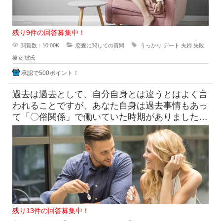
残り9件の回答募集中！
閲覧数：10.00K
恋愛に関しての質問
うっかり
デート
夫婦
失敗
彼女
彼氏
承認で500ポイント！
過去は過去として、自分自身とは違うとはよく言
われることですが、あなた自身は過去事情もあっ
て「〇俗関係」で働いていた時期がありました
が、それを経ていまの自分がある
残り13件の回答募集中！