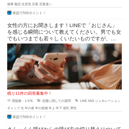
後輩
敬語
生意気
言葉
言葉遣い
承認で500ポイント！
女性の方にお聞きします！LINEで「おじさん」
を感じる瞬間について教えてください。男でも女
でもいつまでも若々しくいたいものですが、
LINE一つとってもその世代ご
残り11件の回答募集中！
閲覧数：2.47K
恋愛に関しての質問
LINE
SNS
ジェネレーション
ギャップ
夫
年の差
年の差婚
年上
年下
彼氏
男性
承認で500ポイント！