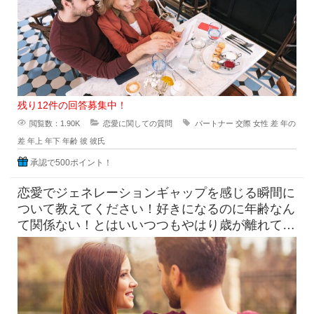
残り12件の回答募集中！
閲覧数：1.90K
恋愛に関しての質問
パートナー
交際
女性
差
年の
差
年上
年下
年齢
彼
彼氏
承認で500ポイント！
恋愛でジェネレーションギャップを感じる瞬間に
ついて教えてください！好きになるのに年齢なん
て関係ない！とはいいつつもやはり歳が離れてい
るとふとしたことでジェネレー