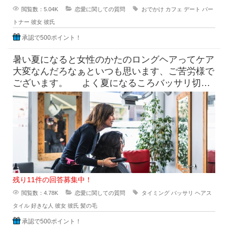
閲覧数：5.04K
恋愛に関しての質問
おでかけ
カフェ
デート
パー
トナー
彼女
彼氏
承認で500ポイント！
暑い夏になると女性のかたのロングヘアってケア
大変なんだろなぁといつも思います、ご苦労様で
ございます。 よく夏になるころバッサリ切っ
たらどうなのよって言っ
残り11件の回答募集中！
閲覧数：4.78K
恋愛に関しての質問
タイミング
バッサリ
ヘアス
タイル
好きな人
彼女
彼氏
髪の毛
承認で500ポイント！