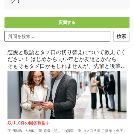
ク！
質問する
検索
恋愛と敬語とタメ口の切り替えについて教えてく
ださい！ はじめから同い年とか友達とかなら、
そもそもタメ口かもしれませんが、先輩と後輩と
か上司と部下のような関
残り10件の回答募集中！
閲覧数：3.36K
恋愛に関しての質問
タメ口
先輩
口調
年上
年下