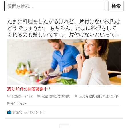
検索
たまに料理をしたがるけれど、片付けない彼氏は
どうでしょうか。 もちろん、たまに料理をして
くれるのも嬉しいですし、片付けないといっても
野菜の切れっ端や油にま
残り10件の回答募集中！
閲覧数：2.17K
恋愛に関しての質問
天ぷら彼氏
彼氏料理
彼氏料
理片付けない
承認で500ポイント！