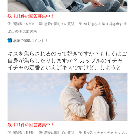
残り11件の回答募集中！
閲覧数：5.30K
恋愛に関しての質問
AI
好きな人
将来
導き出す
彼
彼女
恋仲
恋愛
未来
承認で500ポイント！
キスを焦らされるのって好きですか？もしくはご
自身が焦らしたりしますか？ カップルのイチャ
イチャの定番といえばキスですけど、しようとし
てるのにだめって言われ
残り11件の回答募集中！
閲覧数：5.66K
恋愛に関しての質問
Sっ気
イチャイチャ
カップル