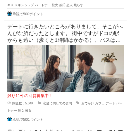
キス
スキンシップ
パートナー
彼女
彼氏
恋人
焦らす
承認で500ポイント！
デートに行きたいところがありまして、そこがへ
んぴな所だったとします。 街中ですがドコの駅
からも遠い（歩くと1時間はかかる）、バスは出
てるけど本数少なめ。 目
残り11件の回答募集中！
閲覧数：5.04K
恋愛に関しての質問
おでかけ
カフェ
デート
パー
トナー
彼女
彼氏
承認で500ポイント！