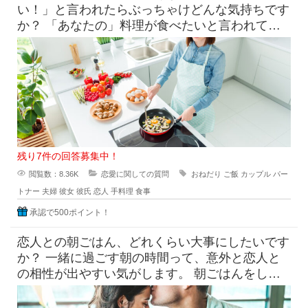
い！」と言われたらぶっちゃけどんな気持ちです
か？ 「あなたの」料理が食べたいと言われて素
直に嬉しいという気持ち
残り7件の回答募集中！
閲覧数：8.36K
恋愛に関しての質問
おねだり
ご飯
カップル
パー
トナー
夫婦
彼女
彼氏
恋人
手料理
食事
承認で500ポイント！
恋人との朝ごはん、どれくらい大事にしたいです
か？ 一緒に過ごす朝の時間って、意外と恋人と
の相性が出やすい気がします。 朝ごはんをしっ
かり食べたい派と、ギリギ