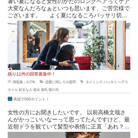
暑い夏になると女性のかたのロングヘアってケア
大変なんだろなぁといつも思います、ご苦労様で
ございます。 よく夏になるころバッサリ切っ
たらどうなのよって言っ
残り11件の回答募集中！
閲覧数：4.77K
恋愛に関しての質問
タイミング
バッサリ
ヘアス
タイル
好きな人
彼女
彼氏
髪の毛
承認で500ポイント！
女性の方にお聞きしたいです。 以前高橋文哉さ
んがかっこいいなーって思ってたんですけど、最
近朝ドラを観ていて髪型や表情に正直「あれ？こ
んなんだっけ？」みたいにな