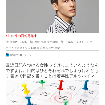
残り9件の回答募集中！
閲覧数：4.67K
恋愛に関しての質問
ときめく
イメチェン
パート
ナー
ヘアスタイル
夫
幻滅
彼氏
恋人
男性
髪型
承認で500ポイント！
最近日記をつける女性ってけっこういるようなん
ですよね。目的はひとそれぞれでしょうけれども
手書きで日記を書くことは若年性アルツハイマー
にも効果はすこしくらいは貢献