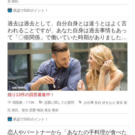
女
彼氏
承認で500ポイント！
過去は過去として、自分自身とは違うとはよく言
われることですが、あなた自身は過去事情もあっ
て「〇俗関係」で働いていた時期がありました
が、それを経ていまの自分がある
残り13件の回答募集中！
閲覧数：7.73K
恋愛に関しての質問
お仕事
告白
好きな人
彼女
彼
氏
彼氏、彼女
恋愛
相談
過去
風俗
承認で500ポイント！
恋人やパートナーから「あなたの手料理が食べた