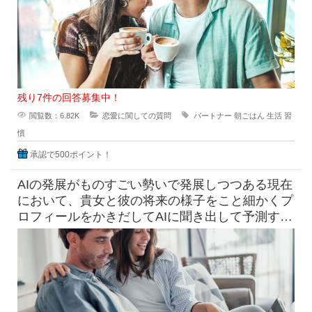
残り7件の回答募集中！
閲覧数：6.82K
恋愛に関しての質問
パートナー
朝ごはん
生活
習
慣
承認で500ポイント！
AIの発展がものすごい勢いで発展しつつある現在
において、貴女と彼の将来の様子をこと細かくプ
ロフィールをかきだしてAIに聞き出して予測すら
できる時代になっています