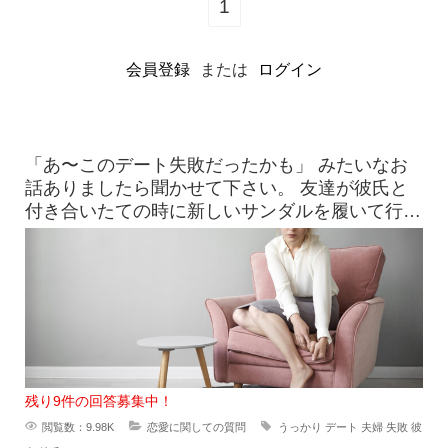
1
会員登録
または
ログイン
「あ〜このデート失敗だったかも」 みたいなお
話ありましたら聞かせて下さい。 友達が彼氏と
付き合いたての時に新しいサンダルを履いて行っ
たら、見事に靴擦れを
残り9件の回答募集中！
閲覧数：9.98K
恋愛に関しての質問
うっかり
デート
夫婦
失敗
彼