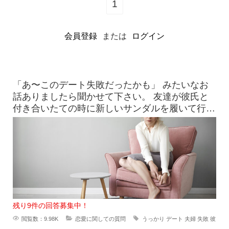
1
会員登録
または
ログイン
「あ〜このデート失敗だったかも」 みたいなお
話ありましたら聞かせて下さい。 友達が彼氏と
付き合いたての時に新しいサンダルを履いて行っ
たら、見事に靴擦れを
残り9件の回答募集中！
閲覧数：9.98K
恋愛に関しての質問
うっかり
デート
夫婦
失敗
彼