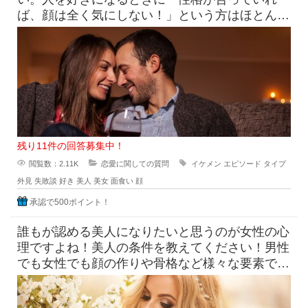
ば、顔は全く気にしない！」という方はほとんど
いないと思います。とはいえ顔が
残り11件の回答募集中！
閲覧数：2.11K
恋愛に関しての質問
イケメン
エピソード
タイプ
外見
失敗談
好き
美人
美女
面食い
顔
承認で500ポイント！
誰もが認める美人になりたいと思うのが女性の心
理ですよね！美人の条件を教えてください！男性
でも女性でも顔の作りや骨格など様々な要素で、
美人は決定します。見た目的に