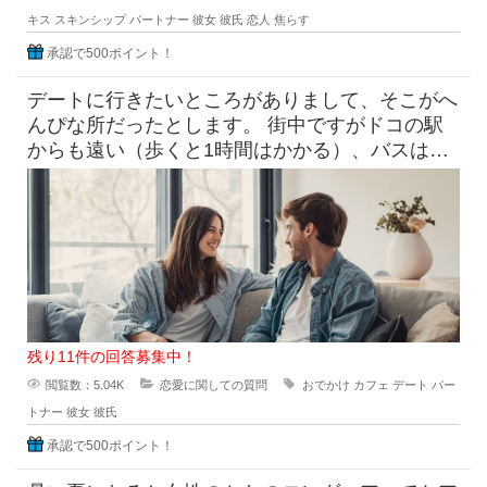
キス
スキンシップ
パートナー
彼女
彼氏
恋人
焦らす
承認で500ポイント！
デートに行きたいところがありまして、そこがへ
んぴな所だったとします。 街中ですがドコの駅
からも遠い（歩くと1時間はかかる）、バスは出
てるけど本数少なめ。 目
残り11件の回答募集中！
閲覧数：5.04K
恋愛に関しての質問
おでかけ
カフェ
デート
パー
トナー
彼女
彼氏
承認で500ポイント！