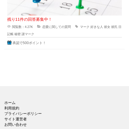
残り11件の回答募集中！
閲覧数：4.27K
恋愛に関しての質問
マーク
好きな人
彼女
彼氏
日
記帳
秘密
謎マーク
承認で500ポイント！
ホーム
利用規約
プライバシーポリシー
サイト運営者
お問い合わせ