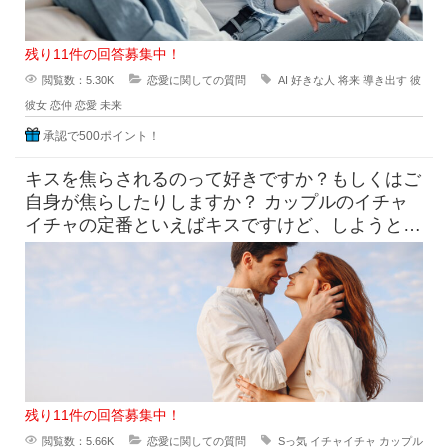
残り11件の回答募集中！
閲覧数：5.30K
恋愛に関しての質問
AI
好きな人
将来
導き出す
彼
彼女
恋仲
恋愛
未来
承認で500ポイント！
キスを焦らされるのって好きですか？もしくはご
自身が焦らしたりしますか？ カップルのイチャ
イチャの定番といえばキスですけど、しようとし
てるのにだめって言われ
残り11件の回答募集中！
閲覧数：5.66K
恋愛に関しての質問
Sっ気
イチャイチャ
カップル