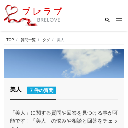
Me
TOP
質問一覧
タグ
美人
美人
7 件の質問
「美人」に関する質問や回答を見つける事が可
能です！「美人」の悩みや相談と回答をチェッ