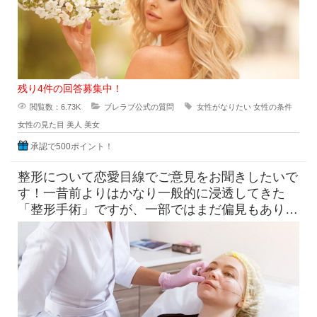
残り4件の回答募集中！
閲覧数：6.73K
ブレラブ公式の質問
女性がなりたい
女性の条件
女性の見た目
美人
美女
承認で500ポイント！
整形について恋愛目線でご意見をお聞きしたいで
す！一昔前よりはかなり一般的に浸透してきた
「整形手術」ですが、一部ではまだ偏見もありま
すよね。 ぶっちゃけ整形