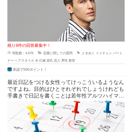
残り9件の回答募集中！
閲覧数：4.67K
恋愛に関しての質問
ときめく
イメチェン
パート
ナー
ヘアスタイル
夫
幻滅
彼氏
恋人
男性
髪型
承認で500ポイント！
最近日記をつける女性ってけっこういるようなん
ですよね。目的はひとそれぞれでしょうけれども
手書きで日記を書くことは若年性アルツハイマー
にも効果はすこしくらいは貢献