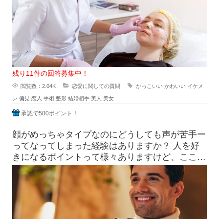
残り11件の回答募集中！
閲覧数：2.04K
恋愛に関しての質問
かっこいい
かわいい
イケメ
ン
偏見
恋人
手術
整形
結婚相手
美人
美女
承認で500ポイント！
顔がめっちゃタイプなのにどうしても声が苦手ー
ってなってしまった経験はありますか？ 人を好
きになるポイントって様々ありますけど、ここは
絶対に無理！譲れない！