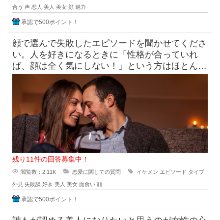
合う
声
恋人
美人
美女
顔
魅力
承認で500ポイント！
顔で選んで失敗したエピソードを聞かせてくださ
い。人を好きになるときに「性格が合っていれ
ば、顔は全く気にしない！」という方はほとんど
いないと思います。とはいえ顔が
残り11件の回答募集中！
閲覧数：2.11K
恋愛に関しての質問
イケメン
エピソード
タイプ
外見
失敗談
好き
美人
美女
面食い
顔
承認で500ポイント！