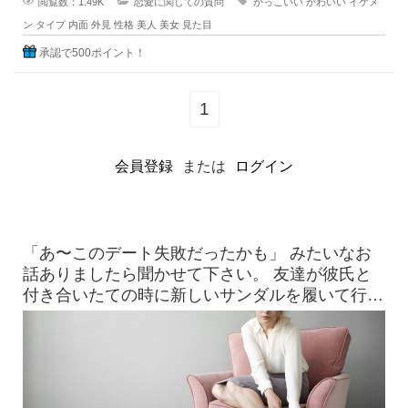
閲覧数：1.49K
恋愛に関しての質問
かっこいい
かわいい
イケメ
ン
タイプ
内面
外見
性格
美人
美女
見た目
承認で500ポイント！
1
会員登録
または
ログイン
「あ〜このデート失敗だったかも」 みたいなお
話ありましたら聞かせて下さい。 友達が彼氏と
付き合いたての時に新しいサンダルを履いて行っ
たら、見事に靴擦れを