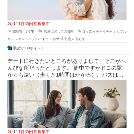
残り11件の回答募集中！
閲覧数：5.67K
恋愛に関しての質問
Sっ気
イチャイチャ
カップル
キス
スキンシップ
パートナー
彼女
彼氏
恋人
焦らす
承認で500ポイント！
デートに行きたいところがありまして、そこがへ
んぴな所だったとします。 街中ですがドコの駅
からも遠い（歩くと1時間はかかる）、バスは出
てるけど本数少なめ。 目
残り11件の回答募集中！