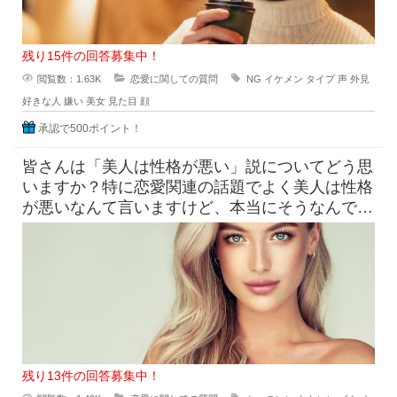
残り15件の回答募集中！
閲覧数：1.63K
恋愛に関しての質問
NG
イケメン
タイプ
声
外見
好きな人
嫌い
美女
見た目
顔
承認で500ポイント！
皆さんは「美人は性格が悪い」説についてどう思
いますか？特に恋愛関連の話題でよく美人は性格
が悪いなんて言いますけど、本当にそうなんでし
ょうか？反対にむしろ美人こそ
残り13件の回答募集中！