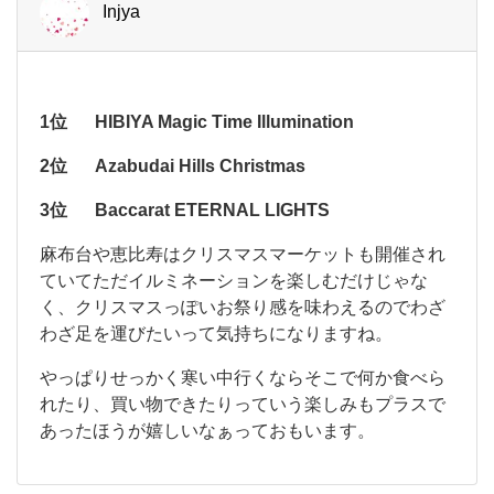
で
Injya
ワ
す
タ
シ
よ
的
ね。
に
は
1位
HIBIYA Magic Time Illumination
夜
断
の
然
2位
Azabudai Hills Christmas
六
本
3位
Baccarat ETERNAL LIGHTS
木
ヒ
麻
麻布台や恵比寿はクリスマスマーケットも開催され
ル
布
ていてただイルミネーションを楽しむだけじゃな
ズ
台
く、クリスマスっぽいお祭り感を味わえるのでわざ
で
や
す
わざ足を運びたいって気持ちになりますね。
恵
比
寿
やっぱりせっかく寒い中行くならそこで何か食べら
は
れたり、買い物できたりっていう楽しみもプラスで
ク
あったほうが嬉しいなぁっておもいます。
リ
ス
マ