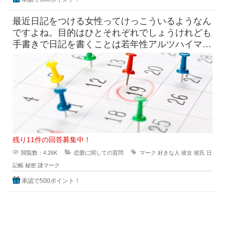
最近日記をつける女性ってけっこういるようなん
ですよね。目的はひとそれぞれでしょうけれども
手書きで日記を書くことは若年性アルツハイマー
にも効果はすこしくらいは貢献
残り11件の回答募集中！
閲覧数：4.26K
恋愛に関しての質問
マーク
好きな人
彼女
彼氏
日
記帳
秘密
謎マーク
承認で500ポイント！