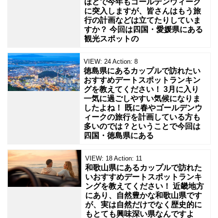
ほどで今年もゴールデンウィーク
に突入しますが、皆さんはもう旅
行の計画などは立てたりしていま
すか？ 今回は四国・愛媛県にある
観光スポットの
VIEW:
24
Action:
8
徳島県にあるカップルで訪れたい
おすすめデートスポットランキン
グを教えてください！ 3月に入り
一気に過ごしやすい気候になりま
したよね！ 既に春やゴールデンウ
ィークの旅行を計画している方も
多いのでは？ということで今回は
四国・徳島県にある
VIEW:
18
Action:
11
和歌山県にあるカップルで訪れた
いおすすめデートスポットランキ
ングを教えてください！ 近畿地方
にあり、自然豊かな和歌山県です
が、実は自然だけでなく歴史的に
もとても興味深い県なんですよ