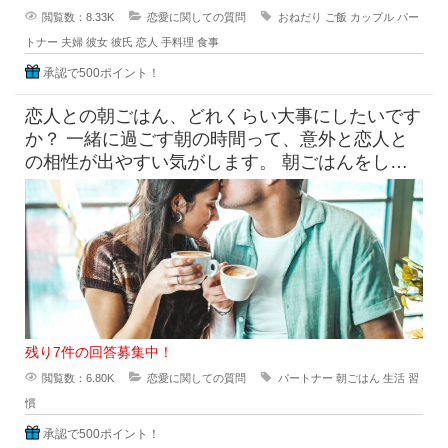
閲覧数：8.33K
恋愛に関しての質問
おねだり
ご飯
カップル
パー
トナー
夫婦
彼女
彼氏
恋人
手料理
食事
承認で500ポイント！
恋人との朝ごはん、どれくらい大事にしたいです
か？ 一緒に過ごす朝の時間って、意外と恋人と
の相性が出やすい気がします。 朝ごはんをしっ
かり食べたい派と、ギリギ
残り7件の回答募集中！
閲覧数：6.80K
恋愛に関しての質問
パートナー
朝ごはん
生活
習
慣
承認で500ポイント！