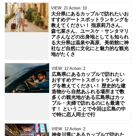
VIEW:
21
Action:
10
大分県にあるカップルで訪れたいお
すすめデートスポットランキングを
教えてください！ 指原莉乃さん、
森七菜さん、ユースケ・サンタマリ
アさんなどの出身地としても知られ
る大分県は温泉や高原、美術館に神
社など自然に文化にと魅力的な観光
地がたくさ
VIEW:
12
Action:
2
広島県にあるカップルで訪れたい
おすすめデートスポットランキン
グを教えてください！ 歴史的な建
造物から自然あふれる場所まで数
多くの観光地がある広島県はカッ
プル・夫婦で訪れるのにも最適で
す！ ということで今回は広島の中
で特に恋人同士で行
VIEW:
12
Action:
2
神奈川県にあるカップルで訪れた