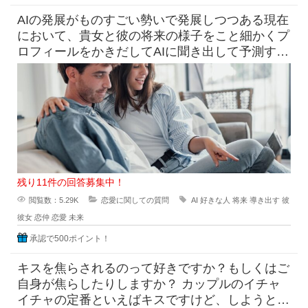
AIの発展がものすごい勢いで発展しつつある現在
において、貴女と彼の将来の様子をこと細かくプ
ロフィールをかきだしてAIに聞き出して予測すら
できる時代になっています
残り11件の回答募集中！
閲覧数：5.29K
恋愛に関しての質問
AI
好きな人
将来
導き出す
彼
彼女
恋仲
恋愛
未来
承認で500ポイント！
キスを焦らされるのって好きですか？もしくはご
自身が焦らしたりしますか？ カップルのイチャ
イチャの定番といえばキスですけど、しようとし