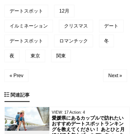
ス
マ
デートスポット
12月
ー
ケ
ッ
イルミネーション
クリスマス
デート
ト
も
デートスポット
ロマンチック
冬
開
催
さ
夜
東京
関東
れ
て
い
« Prev
Next »
て
た
だ
イ
関連記事
ル
ミ
ネ
VIEW:
17
Action:
4
ー
愛媛県にあるカップルで訪れたい
シ
おすすめデートスポットランキン
ョ
グを教えてください！ あとひと月