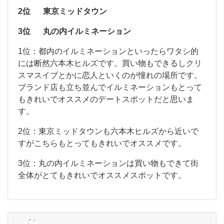
リ
ぱ
2位
東京ミッドタウン
ア
で
り
3位
丸の内イルミネーション
、
イ
大
1
1位：都内のイルミネーションといったらワタシ的
人
ル
位
には断然六本木ヒルズです。買い物もできるしクリ
の
：
ミ
デ
スマスイブとかに恋人といくのが憧れの場所です。
都
ネ
ブランド店も立ち並んでイルミネーションもとって
内
の
もきれいでオススメのデートスポットだと思いま
ー
イ
す。
シ
ル
ミ
ョ
2位：東京ミッドタウンも六本木ヒルズから近いで
ネ
すがこちらもとってもきれいでオススメです。
ー
ン
シ
ス
3位：丸の内イルミネーションは買い物もできて街
ョ
ン
全体がとてもきれいでオススメスポットです。
ポ
と
ッ
い
っ
ト
た
ら