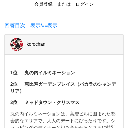
会員登録
または
ログイン
え
て
く
回答目次 表示/非表示
だ
さ
korochan
い！
冬、
特
1位
丸の内イルミネーション
に
ク
2位
恵比寿ガーデンプレイス（バカラのシャンデ
リ
リア）
ス
3位
ミッドタウン・クリスマス
マ
丸
丸の内イルミネーションは、高層ビルに囲まれた都
ス
の
会的なエリアで、大人のデートにぴったりです。シ
内
の
ョッピングやディナーと組み合わせるとさらに特別