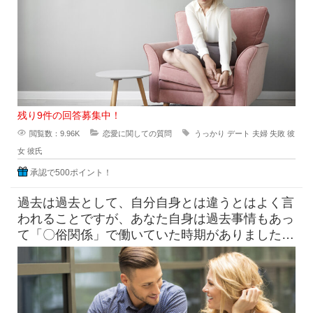
残り9件の回答募集中！
閲覧数：9.96K
恋愛に関しての質問
うっかり
デート
夫婦
失敗
彼
女
彼氏
承認で500ポイント！
過去は過去として、自分自身とは違うとはよく言
われることですが、あなた自身は過去事情もあっ
て「〇俗関係」で働いていた時期がありました
が、それを経ていまの自分がある