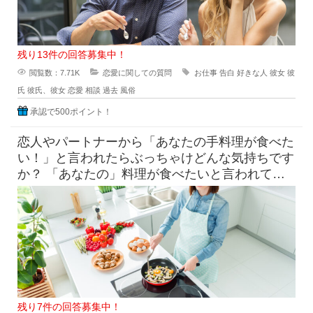
残り13件の回答募集中！
閲覧数：7.71K
恋愛に関しての質問
お仕事
告白
好きな人
彼女
彼
氏
彼氏、彼女
恋愛
相談
過去
風俗
承認で500ポイント！
恋人やパートナーから「あなたの手料理が食べた
い！」と言われたらぶっちゃけどんな気持ちです
か？ 「あなたの」料理が食べたいと言われて素
直に嬉しいという気持ち
残り7件の回答募集中！