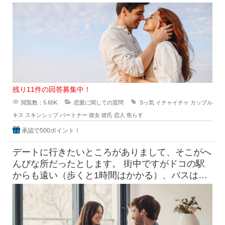
てるのにだめって言われ
残り11件の回答募集中！
閲覧数：5.65K
恋愛に関しての質問
Sっ気
イチャイチャ
カップル
キス
スキンシップ
パートナー
彼女
彼氏
恋人
焦らす
承認で500ポイント！
デートに行きたいところがありまして、そこがへ
んぴな所だったとします。 街中ですがドコの駅
からも遠い（歩くと1時間はかかる）、バスは出
てるけど本数少なめ。 目