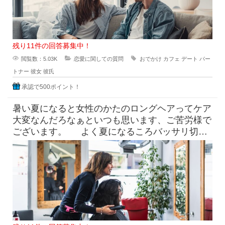
残り11件の回答募集中！
閲覧数：5.03K
恋愛に関しての質問
おでかけ
カフェ
デート
パー
トナー
彼女
彼氏
承認で500ポイント！
暑い夏になると女性のかたのロングヘアってケア
大変なんだろなぁといつも思います、ご苦労様で
ございます。 よく夏になるころバッサリ切っ
たらどうなのよって言っ