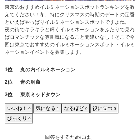
ー
東京のおすすめイルミネーションスポットランキングを教
シ
えてください！冬、特にクリスマスの時期のデートの定番
といえばやっぱりイルミネーションスポットですよね。
ョ
夜の街でキラキラと輝くイルミネーションをふたりで見れ
ン
ばロマンチックな雰囲気になること間違いなし！そこで今
ス
回は東京でおすすめのイルミネーションスポット・イルミ
ポ
ネーションイベントを募集します。
ッ
1位
丸の内イルミネーション
ト
ラ
2位
青の洞窟
ン
3位
東京ミッドタウン
キ
ン
いいね！
気になる
なるほど
役に立つ
0
1
0
0
グ
びっくり
0
を
教
回答をするためには、