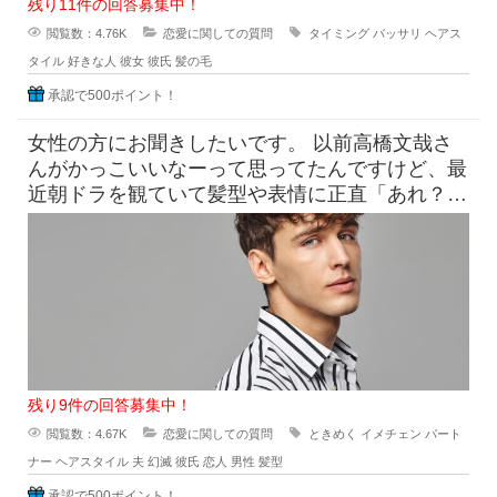
残り11件の回答募集中！
閲覧数：4.76K
恋愛に関しての質問
タイミング
バッサリ
ヘアス
タイル
好きな人
彼女
彼氏
髪の毛
承認で500ポイント！
女性の方にお聞きしたいです。 以前高橋文哉さ
んがかっこいいなーって思ってたんですけど、最
近朝ドラを観ていて髪型や表情に正直「あれ？こ
んなんだっけ？」みたいにな
残り9件の回答募集中！
閲覧数：4.67K
恋愛に関しての質問
ときめく
イメチェン
パート
ナー
ヘアスタイル
夫
幻滅
彼氏
恋人
男性
髪型
承認で500ポイント！