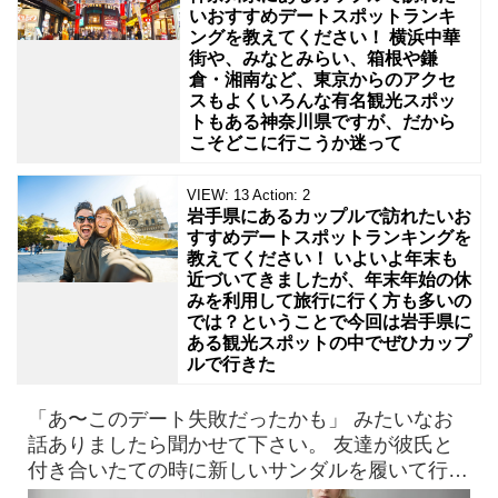
いおすすめデートスポットランキ
ングを教えてください！ 横浜中華
街や、みなとみらい、箱根や鎌
倉・湘南など、東京からのアクセ
スもよくいろんな有名観光スポッ
トもある神奈川県ですが、だから
こそどこに行こうか迷って
VIEW:
13
Action:
2
岩手県にあるカップルで訪れたいお
すすめデートスポットランキングを
教えてください！ いよいよ年末も
近づいてきましたが、年末年始の休
みを利用して旅行に行く方も多いの
では？ということで今回は岩手県に
ある観光スポットの中でぜひカップ
ルで行きた
「あ〜このデート失敗だったかも」 みたいなお
話ありましたら聞かせて下さい。 友達が彼氏と
付き合いたての時に新しいサンダルを履いて行っ
たら、見事に靴擦れを