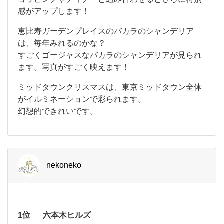
イ
時
感がアップします！
ル
ミ
期
ネ
恵比寿ガーデンプレイスのバカラのシャンデリア
の
ー
は、毎年みれるのかな？
シ
デ
すごくゴージャスなバカラのシャンデリアが見られ
ョ
ます。写真がすごく映えます！
ン
ー
は
ト
ミッドタウンクリスマスは、東京ミッドタウン全体
、
高
がイルミネーションで彩られます。
の
層
幻想的できれいです。
定
ビ
ル
番
に
と
囲
ま
い
れ
nekoneko
た
え
都
ば
会
的
や
な
1位
六本木ヒルズ
っ
エ