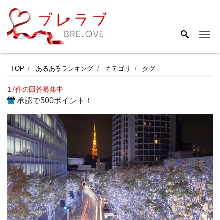
Me
東
TOP
あるあるランキング
カテゴリ
タグ
京
17件の回答募集中
の
承認で500ポイント！
お
す
す
め
イ
ル
ミ
ネ