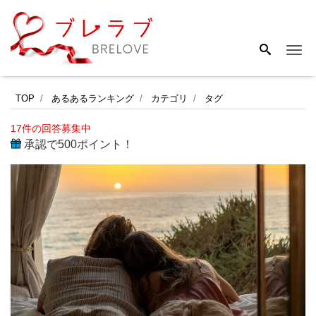
Me
関
TOP
あるあるランキング
カテゴリ
タグ
西
17件の回答募集中
周
承認で500ポイント！
辺
で
カ
ッ
プ
ル
で
初