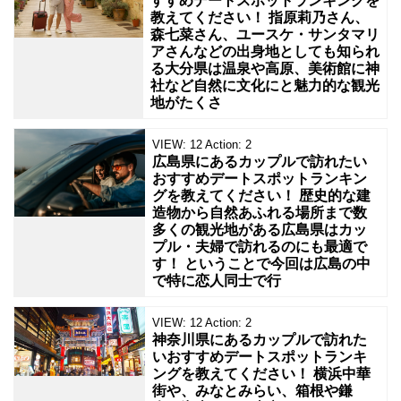
すすめデートスポットランキングを
教えてください！ 指原莉乃さん、
森七菜さん、ユースケ・サンタマリ
アさんなどの出身地としても知られ
る大分県は温泉や高原、美術館に神
社など自然に文化にと魅力的な観光
地がたくさ
VIEW:
12
Action:
2
広島県にあるカップルで訪れたい
おすすめデートスポットランキン
グを教えてください！ 歴史的な建
造物から自然あふれる場所まで数
多くの観光地がある広島県はカッ
プル・夫婦で訪れるのにも最適で
す！ ということで今回は広島の中
で特に恋人同士で行
VIEW:
12
Action:
2
神奈川県にあるカップルで訪れた
いおすすめデートスポットランキ
ングを教えてください！ 横浜中華
街や、みなとみらい、箱根や鎌