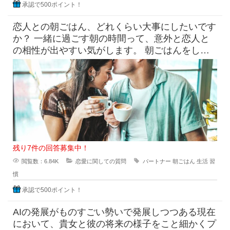
承認で500ポイント！
恋人との朝ごはん、どれくらい大事にしたいです
か？ 一緒に過ごす朝の時間って、意外と恋人と
の相性が出やすい気がします。 朝ごはんをしっ
かり食べたい派と、ギリギ
残り7件の回答募集中！
閲覧数：6.84K
恋愛に関しての質問
パートナー
朝ごはん
生活
習
慣
承認で500ポイント！
AIの発展がものすごい勢いで発展しつつある現在
において、貴女と彼の将来の様子をこと細かくプ