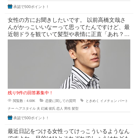
承認で500ポイント！
女性の方にお聞きしたいです。 以前高橋文哉さ
んがかっこいいなーって思ってたんですけど、最
近朝ドラを観ていて髪型や表情に正直「あれ？こ
んなんだっけ？」みたいにな
残り9件の回答募集中！
閲覧数：4.68K
恋愛に関しての質問
ときめく
イメチェン
パート
ナー
ヘアスタイル
夫
幻滅
彼氏
恋人
男性
髪型
承認で500ポイント！
最近日記をつける女性ってけっこういるようなん