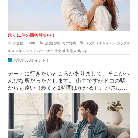
残り11件の回答募集中！
閲覧数：5.68K
恋愛に関しての質問
Sっ気
イチャイチャ
カップル
キス
スキンシップ
パートナー
彼女
彼氏
恋人
焦らす
承認で500ポイント！
デートに行きたいところがありまして、そこがへ
んぴな所だったとします。 街中ですがドコの駅
からも遠い（歩くと1時間はかかる）、バスは出
てるけど本数少なめ。 目