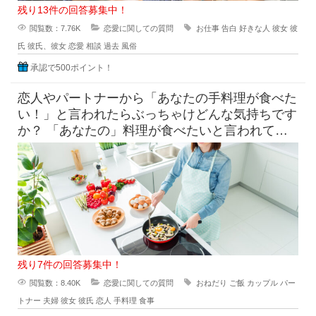
残り13件の回答募集中！
閲覧数：7.76K
恋愛に関しての質問
お仕事
告白
好きな人
彼女
彼
氏
彼氏、彼女
恋愛
相談
過去
風俗
承認で500ポイント！
恋人やパートナーから「あなたの手料理が食べた
い！」と言われたらぶっちゃけどんな気持ちです
か？ 「あなたの」料理が食べたいと言われて素
直に嬉しいという気持ち
残り7件の回答募集中！
閲覧数：8.40K
恋愛に関しての質問
おねだり
ご飯
カップル
パー
トナー
夫婦
彼女
彼氏
恋人
手料理
食事