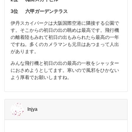
「
に
生
3位
六甲ガーデンテラス
駒
日
山
伊
伊丹スカイパークは大阪国際空港に隣接する公園で
の
上
丹
す。そこからの初日の出の眺めは最高です。飛行機
遊
出
ス
園
の離着陸もみれて初日の出もみられたら最高の一年
カ
を
地
ですね。多くのカメラマンも元旦はあつまって人出
イ
」
パ
見
があります。
ー
る、
ク
みんな飛行機と初日の出の最高の一枚をシャッター
は
初
におさめようとしてます。寒いので風邪をひかない
大
日
よう厚着でお願いしますね。
阪
国
の
際
出
空
港
デ
に
Injya
隣
ー
接
ト
す
る