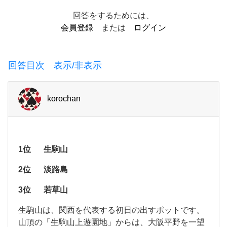
ッ
回答をするためには、
ト
会員登録
または
ログイン
ラ
ン
回答目次 表示/非表示
キ
ン
korochan
グ
を
教
え
1位
生駒山
て
2位
淡路島
く
3位
若草山
だ
さ
生
生駒山は、関西を代表する初日の出すポットです。
駒
い！
山頂の「生駒山上遊園地」からは、大阪平野を一望