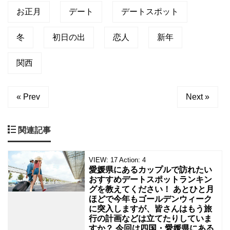
ど
お正月
デート
デートスポット
。
高
冬
層
初日の出
恋人
新年
ビ
ル
関西
の
最
上
階
« Prev
Next »
的
な
と
関連記事
こ
ろ
も
VIEW:
17
Action:
4
綺
愛媛県にあるカップルで訪れたい
麗
おすすめデートスポットランキン
グを教えてください！ あとひと月
ほどで今年もゴールデンウィーク
に突入しますが、皆さんはもう旅
行の計画などは立てたりしていま
すか？ 今回は四国・愛媛県にある