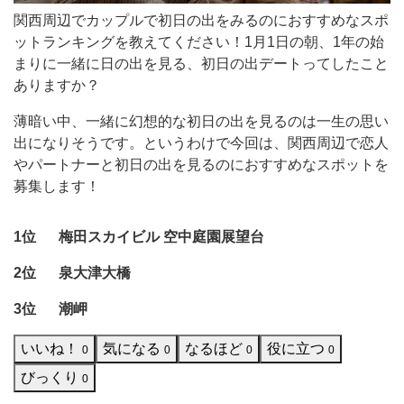
日
関西周辺でカップルで初日の出をみるのにおすすめなスポ
の
ットランキングを教えてください！1月1日の朝、1年の始
まりに一緒に日の出を見る、初日の出デートってしたこと
出
ありますか？
を
薄暗い中、一緒に幻想的な初日の出を見るのは一生の思い
み
出になりそうです。というわけで今回は、関西周辺で恋人
る
やパートナーと初日の出を見るのにおすすめなスポットを
の
募集します！
に
お
1位
梅田スカイビル 空中庭園展望台
す
2位
泉大津大橋
す
3位
潮岬
め
な
いいね！
気になる
なるほど
役に立つ
0
0
0
0
ス
びっくり
0
ポ