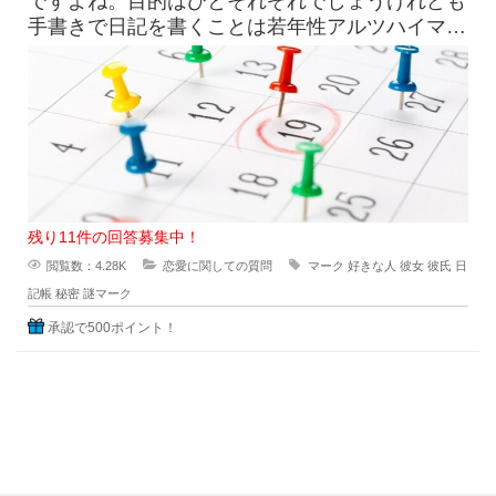
ですよね。目的はひとそれぞれでしょうけれども
手書きで日記を書くことは若年性アルツハイマー
にも効果はすこしくらいは貢献
残り11件の回答募集中！
閲覧数：4.28K
恋愛に関しての質問
マーク
好きな人
彼女
彼氏
日
記帳
秘密
謎マーク
承認で500ポイント！