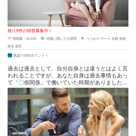
残り9件の回答募集中！
閲覧数：10.01K
恋愛に関しての質問
うっかり
デート
夫婦
失敗
彼女
彼氏
承認で500ポイント！
過去は過去として、自分自身とは違うとはよく言
われることですが、あなた自身は過去事情もあっ
て「〇俗関係」で働いていた時期がありました
が、それを経ていまの自分がある