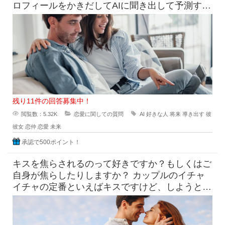
ロフィールをかきだしてAIに聞き出して予測すら
できる時代になっています
残り11件の回答募集中！
閲覧数：5.32K
恋愛に関しての質問
AI
好きな人
将来
導き出す
彼
彼女
恋仲
恋愛
未来
承認で500ポイント！
キスを焦らされるのって好きですか？もしくはご
自身が焦らしたりしますか？ カップルのイチャ
イチャの定番といえばキスですけど、しようとし
てるのにだめって言われ