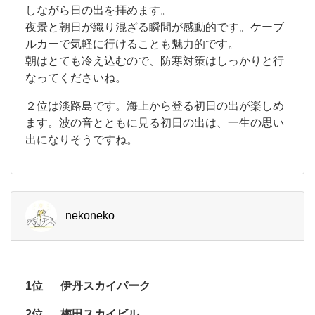
山
しながら日の出を拝めます。
1
は
夜景と朝日が織り混ざる瞬間が感動的です。ケーブ
、
月
関
ルカーで気軽に行けることも魅力的です。
西
1
朝はとても冷え込むので、防寒対策はしっかりと行
を
日
なってくださいね。
代
表
の
２位は淡路島です。海上から登る初日の出が楽しめ
す
朝、
る
ます。波の音とともに見る初日の出は、一生の思い
初
出になりそうですね。
1
日
年
の
出
の
す
ポ
始
nekoneko
ッ
ま
ト
で
り
す
に
。
山
1位
伊丹スカイパーク
一
頂
の
緒
2位
梅田スカイビル