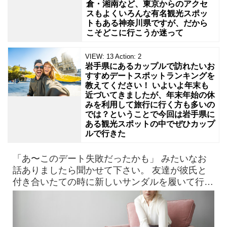
倉・湘南など、東京からのアクセ
スもよくいろんな有名観光スポッ
トもある神奈川県ですが、だから
こそどこに行こうか迷って
VIEW:
13
Action:
2
岩手県にあるカップルで訪れたいお
すすめデートスポットランキングを
教えてください！ いよいよ年末も
近づいてきましたが、年末年始の休
みを利用して旅行に行く方も多いの
では？ということで今回は岩手県に
ある観光スポットの中でぜひカップ
ルで行きた
「あ〜このデート失敗だったかも」 みたいなお
話ありましたら聞かせて下さい。 友達が彼氏と
付き合いたての時に新しいサンダルを履いて行っ
たら、見事に靴擦れを