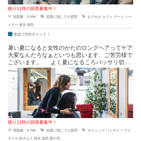
残り11件の回答募集中！
閲覧数：5.05K
恋愛に関しての質問
おでかけ
カフェ
デート
パー
トナー
彼女
彼氏
承認で500ポイント！
暑い夏になると女性のかたのロングヘアってケア
大変なんだろなぁといつも思います、ご苦労様で
ございます。 よく夏になるころバッサリ切っ
たらどうなのよって言っ
残り11件の回答募集中！
閲覧数：4.78K
恋愛に関しての質問
タイミング
バッサリ
ヘアス
タイル
好きな人
彼女
彼氏
髪の毛