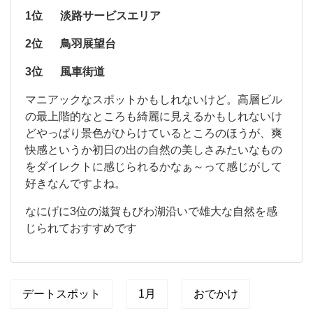
っ
公
1位
淡路サービスエリア
て
園
で
し
2位
鳥羽展望台
す
た
。
3位
風車街道
そ
こ
こ
マ
か
マニアックなスポットかもしれないけど。高層ビル
と
ニ
ら
の最上階的なところも綺麗に見えるかもしれないけ
あ
ア
の
どやっぱり景色がひらけているところのほうが、爽
ッ
初
快感というか初日の出の自然の美しさみたいなもの
ク
日
な
の
をダイレクトに感じられるかなぁ～って感じがして
ス
出
好きなんですよね。
ポ
の
ッ
なにげに3位の滋賀もびわ湖沿いで雄大な自然を感
ト
じられておすすめです
か
も
し
れ
な
デートスポット
1月
おでかけ
い
け