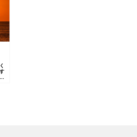
く
す
も