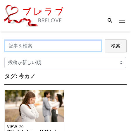
Me
検索
タグ:
今カノ
VIEW:
20