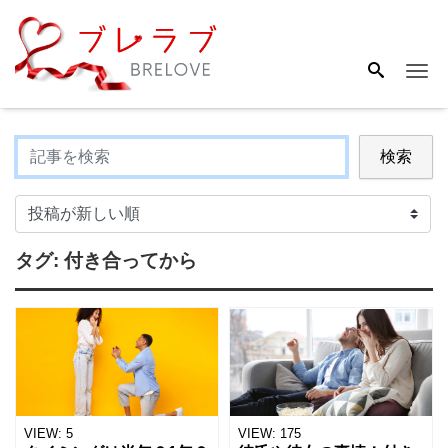
Me
検索
タグ:
付き合ってから
VIEW:
5
VIEW:
175