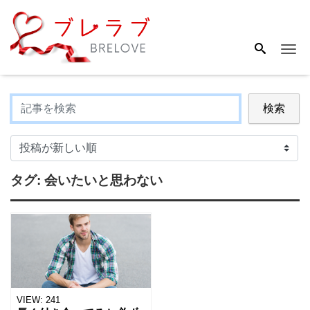
Me
検索
タグ:
会いたいと思わない
VIEW:
241