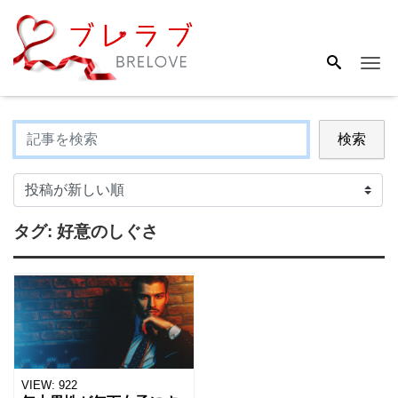
Me
検索
タグ:
好意のしぐさ
VIEW:
922