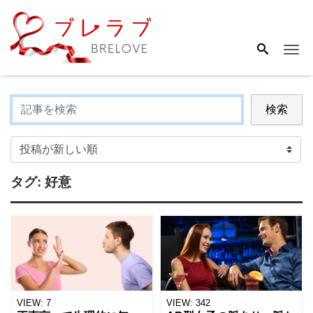
Me
検索
タグ:
好意
VIEW:
7
VIEW:
342