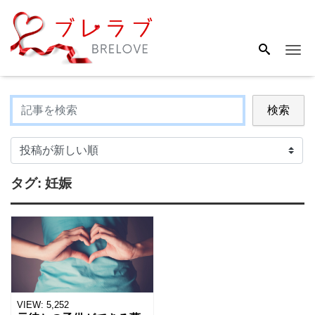
Me
検索
タグ:
妊娠
VIEW:
5,252