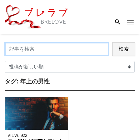
Me
検索
タグ:
年上の男性
VIEW:
922