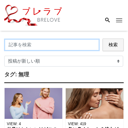
Me
検索
タグ:
無理
VIEW:
4
VIEW:
419