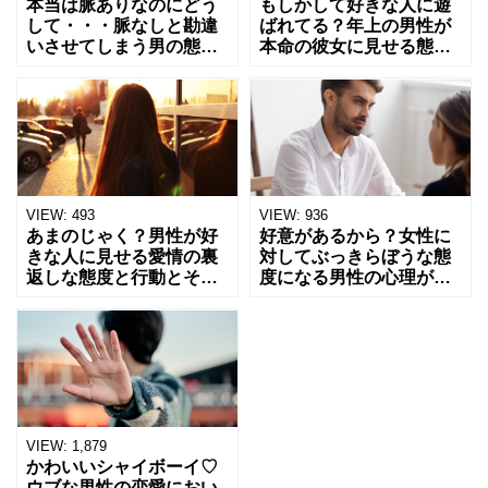
本当は脈ありなのにどう
もしかして好きな人に遊
して・・・脈なしと勘違
ばれてる？年上の男性が
いさせてしまう男の態度
本命の彼女に見せる態度
とは
とは？
VIEW:
493
VIEW:
936
あまのじゃく？男性が好
好意があるから？女性に
きな人に見せる愛情の裏
対してぶっきらぼうな態
返しな態度と行動とその
度になる男性の心理が知
心理とは
りたい！
VIEW:
1,879
かわいいシャイボーイ♡
ウブな男性の恋愛におい