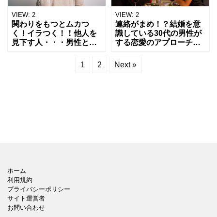
VIEW:
2
VIEW:
2
関わりをもつとムカつ
連絡がまめ！？結婚を意
く！イラつく！！他人を
識している30代の男性が
見下す人・・・男性と女
する恋愛のアプローチの
性の特徴
特徴とは
1
2
Next »
ホーム
利用規約
プライバシーポリシー
サイト運営者
お問い合わせ