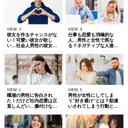
VIEW:
3
VIEW:
4
彼女を作るチャンスがな
仕事も恋愛も消極的な
い！可愛い彼女が欲し
人…男性と女性で異な
い…社会人男性の彼女の
る？ネガティブな人達の
作り方とは
特徴とは？
VIEW:
1
VIEW:
5
職場の男性に告白され
男性が女性にしてしま
た！だけど社内恋愛は正
う”好き避け”とは？勘違
直しんどい…傷付けない
いされてしまう行動と男
断り方とは？
の心理を解説