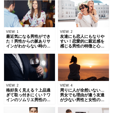
VIEW:
1
VIEW:
2
最近気になる男性ができ
友達にも恋人にもなりや
た！男性からの脈ありサ
すい！恋愛的に親近感を
インがわからない時の対
感じる男性の特徴と心理
策とは
とは
VIEW:
2
VIEW:
4
格好良く見える？上品過
周りに人が全然いない…
ぎて取っ付きにくい？ワ
男女でも理由が違う友達
インのソムリエ男性の特
が少ない男性と女性の特
徴とは
徴とは