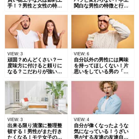
手！？男性と女性の特徴
関白な男性の特徴と行動
とは
７選を解説
VIEW:
3
VIEW:
6
頑固？めんどくさい？一
自分以外の男性には興味
度味方に付けると頼りに
を持ってほしくない！片
なる？こだわりが強い人
思いをしている男の「や
の特徴とは
きもち」
VIEW:
3
VIEW:
4
出来る限り清潔に整理整
自分が偉くなったような
頓する！男性がまた行き
気になっている！うざい
たくなる！モテ女子の部
男がする友達の友達自慢