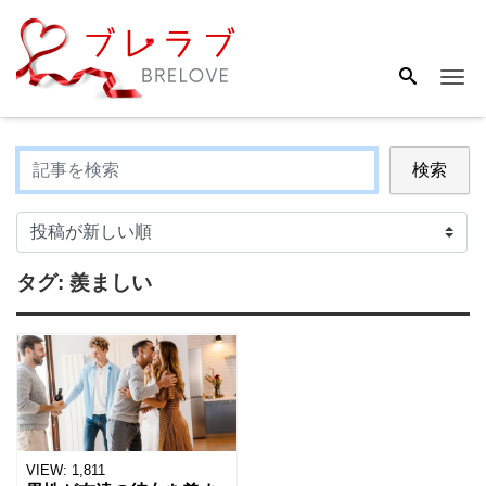
Me
検索
タグ:
羨ましい
VIEW:
1,811