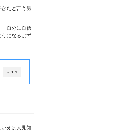
好きだと言う男
す。自分に自信
ようになるはず
OPEN
といえば人見知