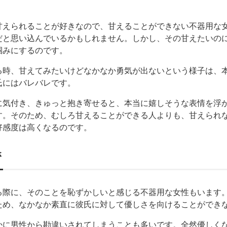
甘えられることが好きなので、甘えることができない不器用な
だと思い込んでいるかもしれません。しかし、その甘えたいの
掴みにするのです。
る時、甘えてみたいけどなかなか勇気が出ないという様子は、
氏にはバレバレです。
に気付き、きゅっと抱き寄せると、本当に嬉しそうな表情を浮
す。そのため、むしろ甘えることができる人よりも、甘えられ
好感度は高くなるのです。
さ
る際に、そのことを恥ずかしいと感じる不器用な女性もいます
ため、なかなか素直に彼氏に対して優しさを向けることができ
かに男性から勘違いされてしまうことも多いです。全然優しく