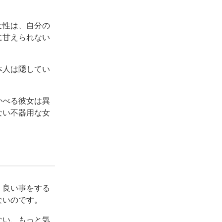
女性は、自分の
に甘えられない
本人は隠してい
かべる彼女は異
ない不器用な女
。良い事をする
ないのです。
ない、もっと気