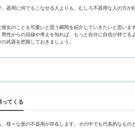
が、器用に何でもこなせる人よりも、むしろ不器用な人の方が
な彼女のことを可愛いと思う瞬間を紹介していきたいと思いま
、男性からの目線や考えを知れば、もっと自分に自信が持てる
分の武器を把握しておきましょう。
頼ってくる
も、様々な形の不器用が存在します。その中でも代表的なもの