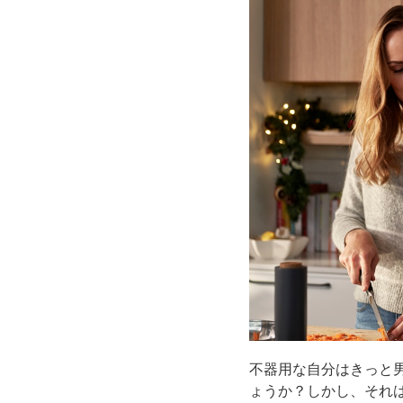
不器用な自分はきっと
ょうか？しかし、それ