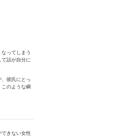
くなってしまう
して話が自分に
が、彼氏にとっ
、このような瞬
ができない女性