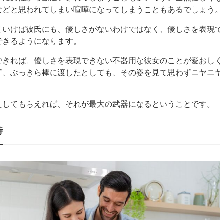
などと思われてしまい喧嘩になってしまうこともあるでしょう
ていけば彼氏にも、優しさがないわけではなく、優しさを表現
できるようになります。
できれば、優しさを表現できない不器用な彼女のことが愛おし
ず、ぶっきら棒に渡したとしても、その姿を見て思わずニヤニ
えしてもらえれば、それが最大の武器になるということです。
時