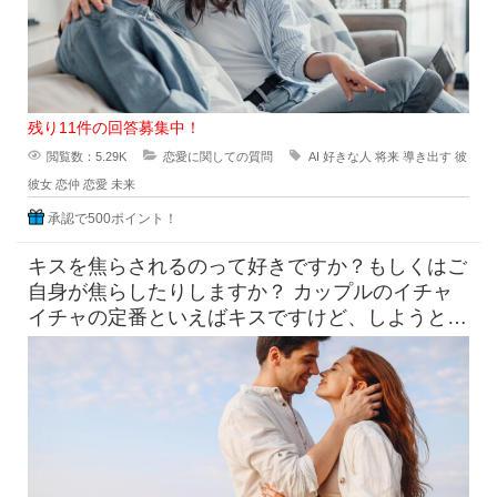
残り11件の回答募集中！
閲覧数：5.29K
恋愛に関しての質問
AI
好きな人
将来
導き出す
彼
彼女
恋仲
恋愛
未来
承認で500ポイント！
キスを焦らされるのって好きですか？もしくはご
自身が焦らしたりしますか？ カップルのイチャ
イチャの定番といえばキスですけど、しようとし
てるのにだめって言われ