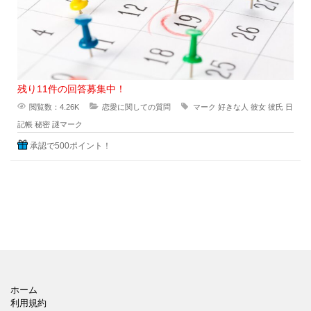
残り11件の回答募集中！
閲覧数：4.26K
恋愛に関しての質問
マーク
好きな人
彼女
彼氏
日
記帳
秘密
謎マーク
承認で500ポイント！
ホーム
利用規約