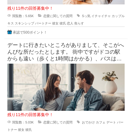
残り11件の回答募集中！
閲覧数：5.65K
恋愛に関しての質問
Sっ気
イチャイチャ
カップル
キス
スキンシップ
パートナー
彼女
彼氏
恋人
焦らす
承認で500ポイント！
デートに行きたいところがありまして、そこがへ
んぴな所だったとします。 街中ですがドコの駅
からも遠い（歩くと1時間はかかる）、バスは出
てるけど本数少なめ。 目
残り11件の回答募集中！
閲覧数：5.03K
恋愛に関しての質問
おでかけ
カフェ
デート
パー
トナー
彼女
彼氏