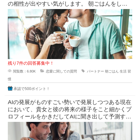
の相性が出やすい気がします。 朝ごはんをしっ
かり食べたい派と、ギリギ
残り7件の回答募集中！
閲覧数：6.80K
恋愛に関しての質問
パートナー
朝ごはん
生活
習
慣
承認で500ポイント！
AIの発展がものすごい勢いで発展しつつある現在
において、貴女と彼の将来の様子をこと細かくプ
ロフィールをかきだしてAIに聞き出して予測すら
できる時代になっています