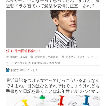
んがかっこいいなーって思ってたんですけど、最
近朝ドラを観ていて髪型や表情に正直「あれ？こ
んなんだっけ？」みたいにな
残り9件の回答募集中！
閲覧数：4.67K
恋愛に関しての質問
ときめく
イメチェン
パート
ナー
ヘアスタイル
夫
幻滅
彼氏
恋人
男性
髪型
承認で500ポイント！
最近日記をつける女性ってけっこういるようなん
ですよね。目的はひとそれぞれでしょうけれども
手書きで日記を書くことは若年性アルツハイマー
にも効果はすこしくらいは貢献