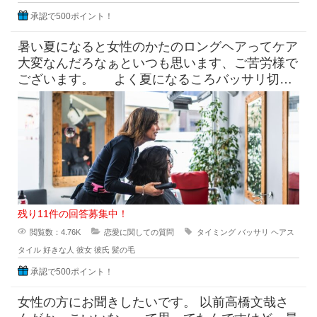
承認で500ポイント！
暑い夏になると女性のかたのロングヘアってケア
大変なんだろなぁといつも思います、ご苦労様で
ございます。 よく夏になるころバッサリ切っ
たらどうなのよって言っ
残り11件の回答募集中！
閲覧数：4.76K
恋愛に関しての質問
タイミング
バッサリ
ヘアス
タイル
好きな人
彼女
彼氏
髪の毛
承認で500ポイント！
女性の方にお聞きしたいです。 以前高橋文哉さ