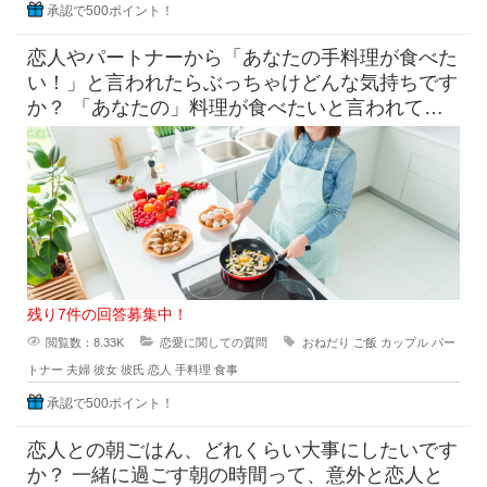
承認で500ポイント！
恋人やパートナーから「あなたの手料理が食べた
い！」と言われたらぶっちゃけどんな気持ちです
か？ 「あなたの」料理が食べたいと言われて素
直に嬉しいという気持ち
残り7件の回答募集中！
閲覧数：8.33K
恋愛に関しての質問
おねだり
ご飯
カップル
パー
トナー
夫婦
彼女
彼氏
恋人
手料理
食事
承認で500ポイント！
恋人との朝ごはん、どれくらい大事にしたいです
か？ 一緒に過ごす朝の時間って、意外と恋人と