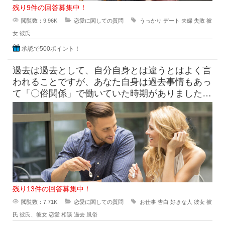
残り9件の回答募集中！
閲覧数：9.96K
恋愛に関しての質問
うっかり
デート
夫婦
失敗
彼
女
彼氏
承認で500ポイント！
過去は過去として、自分自身とは違うとはよく言
われることですが、あなた自身は過去事情もあっ
て「〇俗関係」で働いていた時期がありました
が、それを経ていまの自分がある
残り13件の回答募集中！
閲覧数：7.71K
恋愛に関しての質問
お仕事
告白
好きな人
彼女
彼
氏
彼氏、彼女
恋愛
相談
過去
風俗