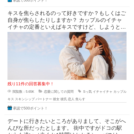
承認で500ポイント！
キスを焦らされるのって好きですか？もしくはご
自身が焦らしたりしますか？ カップルのイチャ
イチャの定番といえばキスですけど、しようとし
てるのにだめって言われ
残り11件の回答募集中！
閲覧数：5.65K
恋愛に関しての質問
Sっ気
イチャイチャ
カップル
キス
スキンシップ
パートナー
彼女
彼氏
恋人
焦らす
承認で500ポイント！
デートに行きたいところがありまして、そこがへ
んぴな所だったとします。 街中ですがドコの駅