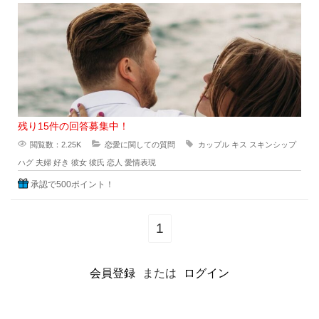
いますが、あえてどちらか一
残り15件の回答募集中！
閲覧数：2.25K
恋愛に関しての質問
カップル
キス
スキンシップ
ハグ
夫婦
好き
彼女
彼氏
恋人
愛情表現
承認で500ポイント！
1
会員登録
または
ログイン