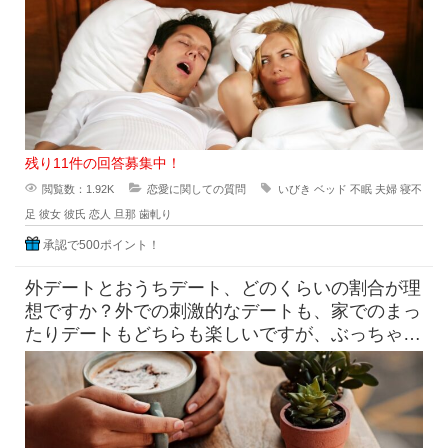
残り11件の回答募集中！
閲覧数：1.92K
恋愛に関しての質問
いびき
ベッド
不眠
夫婦
寝不
足
彼女
彼氏
恋人
旦那
歯軋り
承認で500ポイント！
外デートとおうちデート、どのくらいの割合が理
想ですか？外での刺激的なデートも、家でのまっ
たりデートもどちらも楽しいですが、ぶっちゃけ
どれくらいの割合でするのが理