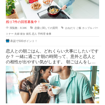
残り7件の回答募集中！
閲覧数：8.34K
恋愛に関しての質問
おねだり
ご飯
カップル
パー
トナー
夫婦
彼女
彼氏
恋人
手料理
食事
承認で500ポイント！
恋人との朝ごはん、どれくらい大事にしたいです
か？ 一緒に過ごす朝の時間って、意外と恋人と
の相性が出やすい気がします。 朝ごはんをしっ
かり食べたい派と、ギリギ