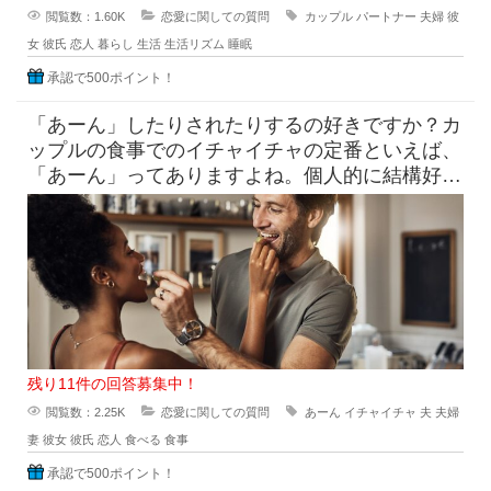
閲覧数：1.60K
恋愛に関しての質問
カップル
パートナー
夫婦
彼
女
彼氏
恋人
暮らし
生活
生活リズム
睡眠
承認で500ポイント！
「あーん」したりされたりするの好きですか？カ
ップルの食事でのイチャイチャの定番といえば、
「あーん」ってありますよね。個人的に結構好き
なんですが、皆さんはぶっちゃ
残り11件の回答募集中！
閲覧数：2.25K
恋愛に関しての質問
あーん
イチャイチャ
夫
夫婦
妻
彼女
彼氏
恋人
食べる
食事
承認で500ポイント！