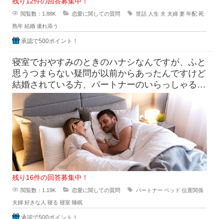
残り12件の回答募集中！
閲覧数：1.88K
恋愛に関しての質問
世話
人生
夫
夫婦
妻
年配
死
熟年
結婚
連れ添う
承認で500ポイント！
寝室でおやすみのときのハナシなんですが、ふと
思うつまらない疑問が以前からあったんですけど
結婚されている方、パートナーのいらっしゃる方
々は、好きな人とベッ
残り16件の回答募集中！
閲覧数：1.19K
恋愛に関しての質問
パートナー
ベッド
位置関係
夫婦
好きな人
寝る
寝室
睡眠
承認で500ポイント！