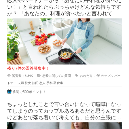
恋人やパートナーから「あなたの手料理が食べた
い！」と言われたらぶっちゃけどんな気持ちです
か？ 「あなたの」料理が食べたいと言われて素
直に嬉しいという気持ち
残り7件の回答募集中！
閲覧数：8.34K
恋愛に関しての質問
おねだり
ご飯
カップル
パー
トナー
夫婦
彼女
彼氏
恋人
手料理
食事
承認で500ポイント！
ちょっとしたことで言い合いになって喧嘩になっ
てしまうのってカップルあるあるだと思うんです
けどあとで落ち着いて考えても、自分の主張に間
違いはないよな～って感じでで