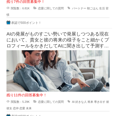
残り7件の回答募集中！
閲覧数：6.81K
恋愛に関しての質問
パートナー
朝ごはん
生活
習
慣
承認で500ポイント！
AIの発展がものすごい勢いで発展しつつある現在
において、貴女と彼の将来の様子をこと細かくプ
ロフィールをかきだしてAIに聞き出して予測すら
できる時代になっています
残り11件の回答募集中！
閲覧数：5.29K
恋愛に関しての質問
AI
好きな人
将来
導き出す
彼
彼女
恋仲
恋愛
未来