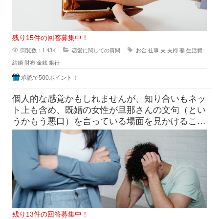
残り15件の回答募集中！
閲覧数：1.43K
恋愛に関しての質問
お金
仕事
夫
夫婦
妻
生活費
結婚
財布
金銭
銀行
承認で500ポイント！
個人的な感覚かもしれませんが、知り合いもネッ
ト上も含め、既婚の女性が旦那さんの文句（とい
うかもう悪口）を言っている場面を見かけること
が少なくないんですが、なぜそ
残り13件の回答募集中！