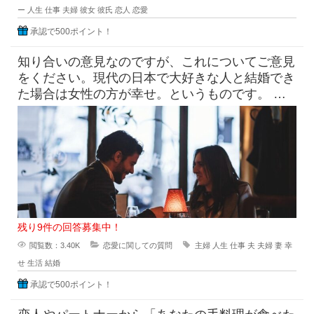
ー
人生
仕事
夫婦
彼女
彼氏
恋人
恋愛
承認で500ポイント！
知り合いの意見なのですが、これについてご意見
をください。現代の日本で大好きな人と結婚でき
た場合は女性の方が幸せ。というものです。 そ
の人曰く、男性の場合は
残り9件の回答募集中！
閲覧数：3.40K
恋愛に関しての質問
主婦
人生
仕事
夫
夫婦
妻
幸
せ
生活
結婚
承認で500ポイント！