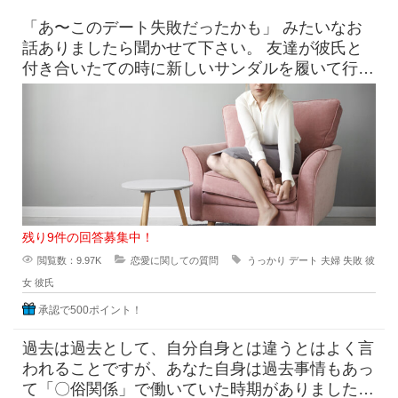
「あ〜このデート失敗だったかも」 みたいなお
話ありましたら聞かせて下さい。 友達が彼氏と
付き合いたての時に新しいサンダルを履いて行っ
たら、見事に靴擦れを
残り9件の回答募集中！
閲覧数：9.97K
恋愛に関しての質問
うっかり
デート
夫婦
失敗
彼
女
彼氏
承認で500ポイント！
過去は過去として、自分自身とは違うとはよく言
われることですが、あなた自身は過去事情もあっ
て「〇俗関係」で働いていた時期がありました