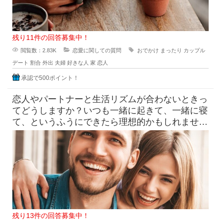
残り11件の回答募集中！
閲覧数：2.83K
恋愛に関しての質問
おでかけ
まったり
カップル
デート
割合
外出
夫婦
好きな人
家
恋人
承認で500ポイント！
恋人やパートナーと生活リズムが合わないときっ
てどうしますか？いつも一緒に起きて、一緒に寝
て、というふうにできたら理想的かもしれません
が、職業や時期によっては恋人
残り13件の回答募集中！