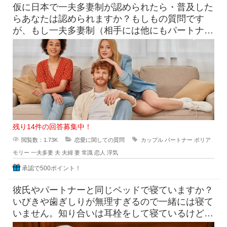
仮に日本で一夫多妻制が認められたら・普及した
らあなたは認められますか？もしもの質問です
が、もし一夫多妻制（相手には他にもパートナー
がいる状態）が一般的になったら
残り14件の回答募集中！
閲覧数：1.73K
恋愛に関しての質問
カップル
パートナー
ポリア
モリー
一夫多妻
夫
夫婦
妻
常識
恋人
浮気
承認で500ポイント！
彼氏やパートナーと同じベッドで寝ていますか？
いびきや歯ぎしりが無理すぎるので一緒には寝て
いません。知り合いは耳栓をして寝ているけど結
局夜中に何度もおきてしまい、