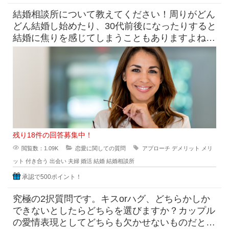
結婚相談所について教えてください！周りがどん
どん結婚し始めたり、30代前後になったりすると
結婚に焦りを感じてしまうこともありますよね。
そんな時の選択肢のひと
残り18件の回答募集中！
閲覧数：1.09K
恋愛に関しての質問
アプローチ
デメリット
メリ
ット
付き合う
出会い
夫婦
婚活
結婚
結婚相談所
承認で500ポイント！
究極の2択質問です。キスorハグ、どちらかしか
できないとしたらどちらを選びますか？カップル
の愛情表現としてどちらも欠かせないものだと思