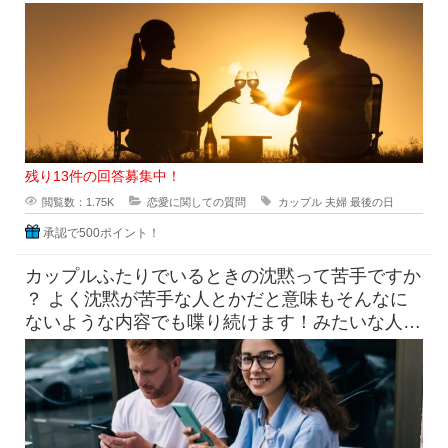
ごすわ！って人もいるかもしれ
残り13件の回答募集中！
閲覧数：1.75K
恋愛に関しての質問
カップル
夫婦
最後の日
承認で500ポイント！
カップルふたりでいるときの沈黙って苦手ですか
？ よく沈黙が苦手な人とかだと意味もそんなに
ないような内容でも喋り続けます！みたいな人も
いると思うんですけど、