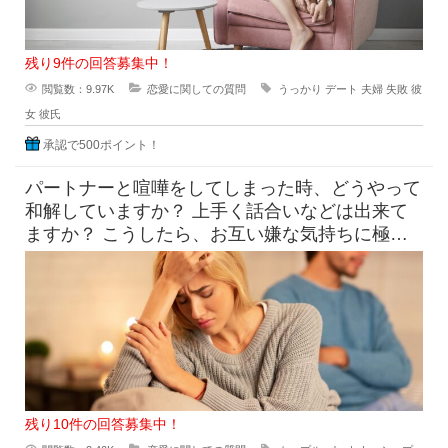
残り9件の回答募集中！
閲覧数：9.97K
恋愛に関しての質問
うっかり
デート
夫婦
失敗
彼
女
彼氏
承認で500ポイント！
パートナーと喧嘩をしてしまった時、どうやって
和解していますか？ 上手く話合いなどは出来て
ますか？ こうしたら、お互い嫌な気持ちに極力
ならずに比較的スムーズに仲直
残り10件の回答募集中！