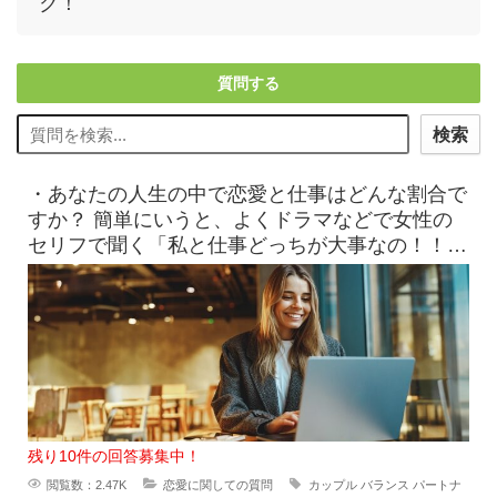
ク！
質問する
検索
・あなたの人生の中で恋愛と仕事はどんな割合で
すか？ 簡単にいうと、よくドラマなどで女性の
セリフで聞く「私と仕事どっちが大事なの！！」
っていう質問です（笑）
残り10件の回答募集中！
閲覧数：2.47K
恋愛に関しての質問
カップル
バランス
パートナ