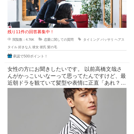
残り11件の回答募集中！
閲覧数：4.76K
恋愛に関しての質問
タイミング
バッサリ
ヘアス
タイル
好きな人
彼女
彼氏
髪の毛
承認で500ポイント！
女性の方にお聞きしたいです。 以前高橋文哉さ
んがかっこいいなーって思ってたんですけど、最
近朝ドラを観ていて髪型や表情に正直「あれ？こ
んなんだっけ？」みたいにな