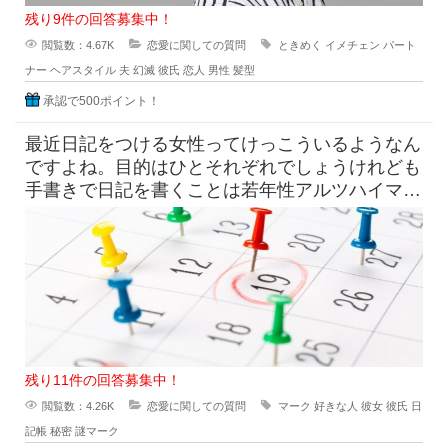
残り9件の回答募集中！
閲覧数：4.67K
恋愛に関しての質問
ときめく
イメチェン
パート
ナー
ヘアスタイル
夫
幻滅
彼氏
恋人
男性
髪型
承認で500ポイント！
最近日記をつける女性ってけっこういるようなん
ですよね。目的はひとそれぞれでしょうけれども
手書きで日記を書くことは若年性アルツハイマー
にも効果はすこしくらいは貢献
残り11件の回答募集中！
閲覧数：4.26K
恋愛に関しての質問
マーク
好きな人
彼女
彼氏
日
記帳
秘密
謎マーク