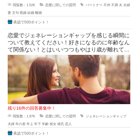
閲覧数：1.52K
恋愛に関しての質問
パートナー
不仲
不満
夫
夫婦
妻
文句
既婚
結婚
離婚
承認で500ポイント！
恋愛でジェネレーションギャップを感じる瞬間に
ついて教えてください！好きになるのに年齢なん
て関係ない！とはいいつつもやはり歳が離れてい
るとふとしたことでジェネレー
残り16件の回答募集中！
閲覧数：1.87K
恋愛に関しての質問
ジェネレーションギャップ
夫婦
年の差
年上
年下
年齢
彼女
彼氏
恋人
承認で500ポイント！