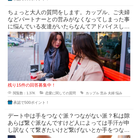
ちょっと大人の質問をします。カップル、ご夫婦
などパートナーとの営みがなくなってしまった事
に悩んでいる友達がいたらなんてアドバイスしま
すか？ 本気で悩んでい
残り15件の回答募集中！
閲覧数：1.37K
恋愛に関しての質問
カップル
営み
夫婦
悩み
承認で500ポイント！
デート中は手をつなぐ派？つながない派？私は隙
あらば繋ぐ派なんですけど人によっては手汗が申
し訳なくて繋ぎたいけど繋げないとか手をつなぐ
と歩きにくい感じがするから嫌