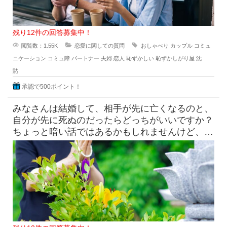
残り12件の回答募集中！
閲覧数：1.55K
恋愛に関しての質問
おしゃべり
カップル
コミュ
ニケーション
コミュ障
パートナー
夫婦
恋人
恥ずかしい
恥ずかしがり屋
沈
黙
承認で500ポイント！
みなさんは結婚して、相手が先に亡くなるのと、
自分が先に死ぬのだったらどっちがいいですか？
ちょっと暗い話ではあるかもしれませんけど、こ
ういう2択ってよくあ