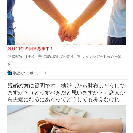
残り11件の回答募集中！
閲覧数：2.44K
恋愛に関しての質問
カップル
デート
夫婦
手繋
ぎ
承認で500ポイント！
既婚の方に質問です。結婚したら財布はどうして
ますか？（どうすべきだと思いますか？）恋人か
ら夫婦になるにあたってどうしても考えなければ
ならない"お金"のハナシ。