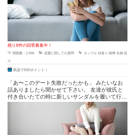
残り8件の回答募集中！
閲覧数：2.55K
恋愛に関しての質問
カップル
仲直り
喧嘩
夫婦
恋
人
承認で500ポイント！
「あ〜このデート失敗だったかも」 みたいなお
話ありましたら聞かせて下さい。 友達が彼氏と
付き合いたての時に新しいサンダルを履いて行っ
たら、見事に靴擦れを