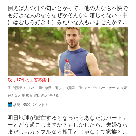
例えば人の汗の匂いとかって、他の人なら不快で
も好きな人のならなぜかそんなに嫌じゃない（中
にはむしろ好き！）みたいな人もいませんか？
みなさんはこんな感じで他の
残り17件の回答募集中！
閲覧数：1.17K
恋愛に関しての質問
カップル
パートナー
夫
夫婦
好きな人
妻
彼女
彼氏
恋人
許せる
承認で500ポイント！
明日地球が滅亡するとなったらあなたはパートナ
ーとどう過ごしますか？もしかしたら、夫婦なら
まだしもカップルなら相手とじゃなくて家族と過