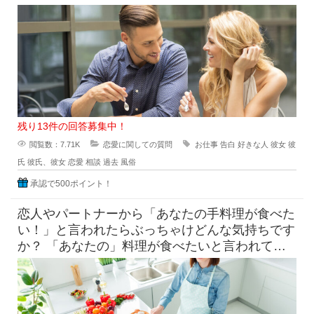
が、それを経ていまの自分がある
残り13件の回答募集中！
閲覧数：7.71K
恋愛に関しての質問
お仕事
告白
好きな人
彼女
彼
氏
彼氏、彼女
恋愛
相談
過去
風俗
承認で500ポイント！
恋人やパートナーから「あなたの手料理が食べた
い！」と言われたらぶっちゃけどんな気持ちです
か？ 「あなたの」料理が食べたいと言われて素
直に嬉しいという気持ち