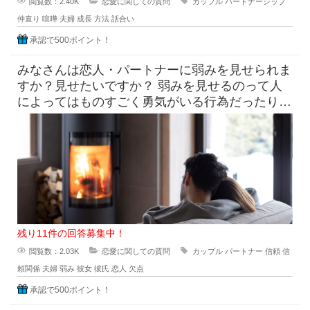
閲覧数：2.40K
恋愛に関しての質問
カップル
パートナーシップ
仲直り
喧嘩
夫婦
成長
方法
話合い
承認で500ポイント！
みなさんは恋人・パートナーに弱みを見せられま
すか？見せたいですか？ 弱みを見せるのって人
によってはものすごく勇気がいる行為だったりし
ますよね？ でも恋人
残り11件の回答募集中！
閲覧数：2.03K
恋愛に関しての質問
カップル
パートナー
信頼
信
頼関係
夫婦
弱み
彼女
彼氏
恋人
欠点
承認で500ポイント！