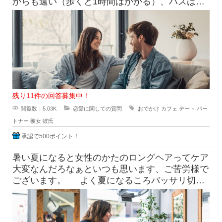
からも遠い（歩くと1時間はかかる）、バスは出
てるけど本数少なめ。 目
残り11件の回答募集中！
閲覧数：5.03K
恋愛に関しての質問
おでかけ
カフェ
デート
パー
トナー
彼女
彼氏
承認で500ポイント！
暑い夏になると女性のかたのロングヘアってケア
大変なんだろなぁといつも思います、ご苦労様で
ございます。 よく夏になるころバッサリ切っ
たらどうなのよって言っ